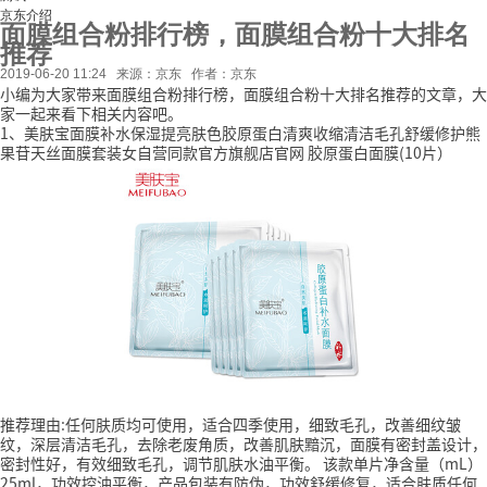
京东介绍
面膜组合粉排行榜，面膜组合粉十大排名
推荐
2019-06-20 11:24
来源：京东
作者：京东
小编为大家带来面膜组合粉排行榜，面膜组合粉十大排名推荐的文章，大
家一起来看下相关内容吧。
1、美肤宝面膜补水保湿提亮肤色胶原蛋白清爽收缩清洁毛孔舒缓修护熊
果苷天丝面膜套装女自营同款官方旗舰店官网 胶原蛋白面膜(10片）
推荐理由:任何肤质均可使用，适合四季使用，细致毛孔，改善细纹皱
纹，深层清洁毛孔，去除老废角质，改善肌肤黯沉，面膜有密封盖设计，
密封性好，有效细致毛孔，调节肌肤水油平衡。
该款单片净含量（mL）
25ml，功效控油平衡，产品包装有防伪，功效舒缓修复，适合肤质任何