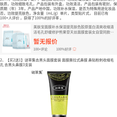
肤质，功效细致毛孔，产品包装有外盒，功效清洁，产品包装有密封，保
质期（年）3年，产品产地中国，功效补水保湿，是否为特殊用途化妆品
否，功效提亮肤色，净含量（mL/g）单片，类型贴片式，
目前已有
100+人评价
，获得了100%的好评率
。
美肤宝面膜补水保湿提亮肤色胶原蛋白清爽收缩清
洁毛孔舒缓修护熊果苷天丝面膜套装女自营同款官
方旗舰店官网 胶原蛋白面膜(10片）
暂无报价
100+评论
100%好评
2、【买2送1】谜草集去黑头面膜套装 面膜撕拉式鼻膜 鼻贴粉刺收缩毛
孔 去黑头鼻膜3支装