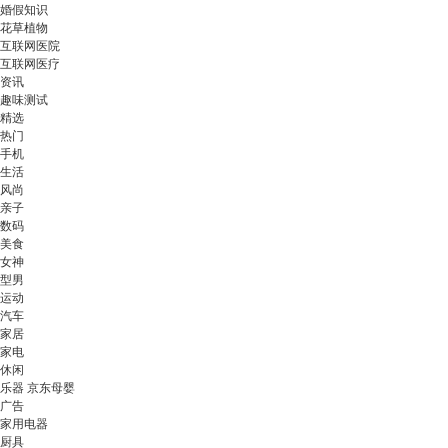
婚假知识
花草植物
互联网医院
互联网医疗
资讯
趣味测试
精选
热门
手机
生活
风尚
亲子
数码
美食
女神
型男
运动
汽车
家居
家电
休闲
乐器 京东母婴
广告
家用电器
厨具