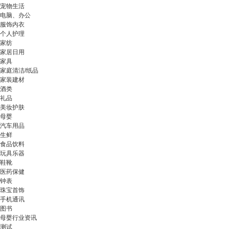
宠物生活
电脑、办公
服饰内衣
个人护理
家纺
家居日用
家具
家庭清洁/纸品
家装建材
酒类
礼品
美妆护肤
母婴
汽车用品
生鲜
食品饮料
玩具乐器
鞋靴
医药保健
钟表
珠宝首饰
手机通讯
图书
母婴行业资讯
测试