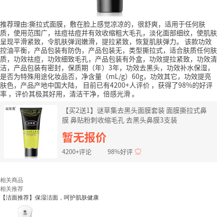
推荐理由:撕拉式面膜，敷在脸上感觉凉凉的，很舒爽，适用于任何肤
质，使用范围广，祛痘祛痘并有效收缩粗大毛孔，淡化面部细纹，使肌肤
呈现平滑紧致，令肌肤弹润嫩滑，提拉紧致，恢复肌肤弹力。
该款功效
控油平衡，产品包装有防伪，产品包装无，类型撕拉式，适合肤质任何肤
质，功效祛痘，功效细致毛孔，产品包装有外盒，功效提拉紧致，功效清
洁，产品包装有密封，保质期（年）3年，功效去黑头，功效补水保湿，
是否为特殊用途化妆品否，净含量（mL/g）60g，功效其它，功效提亮
肤色，产品产地中国大陆，
目前已有4200+人评价
，获得了98%的好评
率
，评价其极其好用，清洁干净，倍感光滑
。
【买2送1】谜草集去黑头面膜套装 面膜撕拉式鼻
膜 鼻贴粉刺收缩毛孔 去黑头鼻膜3支装
暂无报价
4200+评论
98%好评
相关商品
相关推荐
【洁面推荐】保湿洁面，呵护肌肤健康