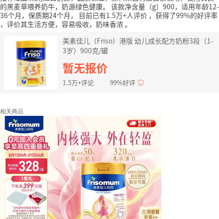
的黑麦草喂养奶牛，奶源绿色健康。
该款净含量（g）900，适用年龄12-
36个月，保质期24个月，
目前已有1.5万+人评价
，获得了99%的好评率
，评价其生活方便，容易吸收，奶味香浓
。
美素佳儿（Friso）港版 幼儿成长配方奶粉3段（1-
3岁）900克/罐
暂无报价
1.5万+评论
99%好评
相关商品