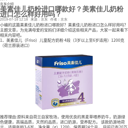
京东介绍
美素佳儿奶粉进口哪款好？美素佳儿奶粉
进口怎么样好用吗？
2019-07-18 12:18
来源：京东
作者：京东
小编的这篇美素佳儿奶粉进口哪款好？美素佳儿奶粉进口怎么样好用吗？
主题文章，为充满母爱的宝妈们详细介绍这些相关产品，大家一起来看下
相关内容吧。
1、美素佳儿（Friso）儿童配方奶粉 4段（3岁以上至6岁适用）1200克
（荷兰原装进口）
推荐理由:原料来自荷兰自家牧场，使用优良的黑麦草喂养奶牛，奶源绿
色健康，高端品质，天然的品质，进口奶源，营养配方。
该款奶源地荷
兰，适用年龄3-6岁，净含量（g）1200，保质期24个月，
目前已有20万