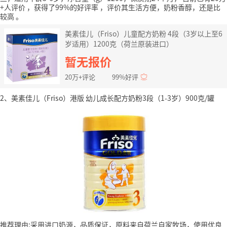
+人评价
，获得了99%的好评率
，评价其生活方便，奶粉香醇，还是比
较高
。
美素佳儿（Friso）儿童配方奶粉 4段（3岁以上至6
岁适用）1200克（荷兰原装进口）
暂无报价
20万+评论
99%好评
2、美素佳儿（Friso）港版 幼儿成长配方奶粉3段（1-3岁）900克/罐
推荐理由:采用进口奶源，品质保证，原料来自荷兰自家牧场，使用优良