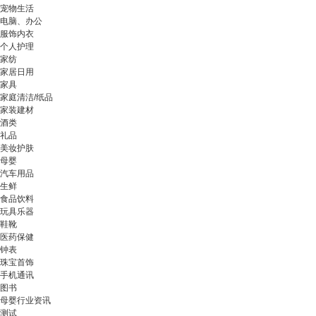
宠物生活
电脑、办公
服饰内衣
个人护理
家纺
家居日用
家具
家庭清洁/纸品
家装建材
酒类
礼品
美妆护肤
母婴
汽车用品
生鲜
食品饮料
玩具乐器
鞋靴
医药保健
钟表
珠宝首饰
手机通讯
图书
母婴行业资讯
测试