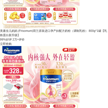
美素佳儿妈妈 (Frisomum)荷兰原装进口孕产妇配方奶粉（调制乳粉） 800g*1罐【乳
铁蛋白新升级】
99%好评
2万+评价
立即抢购