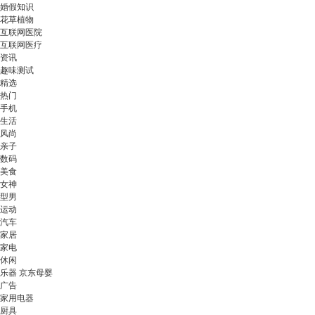
婚假知识
花草植物
互联网医院
互联网医疗
资讯
趣味测试
精选
热门
手机
生活
风尚
亲子
数码
美食
女神
型男
运动
汽车
家居
家电
休闲
乐器 京东母婴
广告
家用电器
厨具