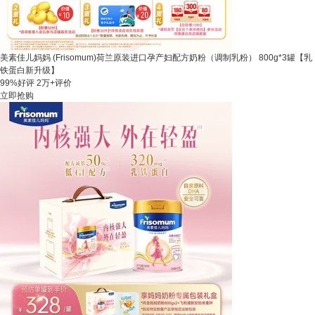
美素佳儿妈妈 (Frisomum)荷兰原装进口孕产妇配方奶粉（调制乳粉） 800g*3罐【乳
铁蛋白新升级】
99%好评
2万+评价
立即抢购