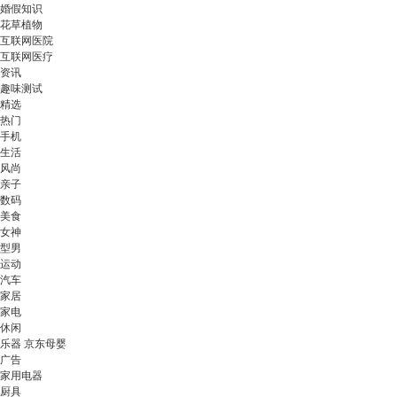
婚假知识
花草植物
互联网医院
互联网医疗
资讯
趣味测试
精选
热门
手机
生活
风尚
亲子
数码
美食
女神
型男
运动
汽车
家居
家电
休闲
乐器 京东母婴
广告
家用电器
厨具