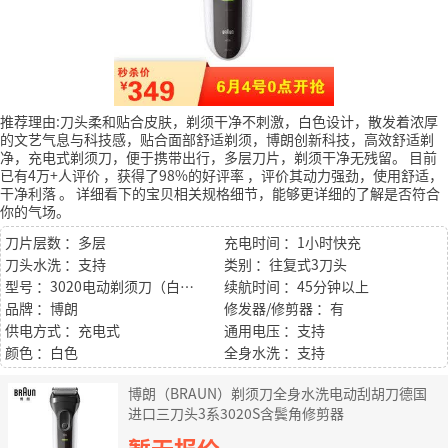
推荐理由:刀头柔和贴合皮肤，剃须干净不刺激，白色设计，散发着浓厚
的文艺气息与科技感，贴合面部舒适剃须，博朗创新科技，高效舒适剃
净，充电式剃须刀，便于携带出行，多层刀片，剃须干净无残留。
目前
已有4万+人评价
，获得了98%的好评率
，评价其动力强劲，使用舒适，
干净利落
。
详细看下的宝贝相关规格细节，能够更详细的了解是否符合
你的气场。
刀片层数 ：多层
充电时间 ：1小时快充
刀头水洗 ：支持
类别 ：往复式3刀头
型号 ：3020电动剃须刀（白色）
续航时间 ：45分钟以上
品牌 ：博朗
修发器/修剪器 ：有
供电方式 ：充电式
通用电压 ：支持
颜色 ：白色
全身水洗 ：支持
博朗（BRAUN）剃须刀全身水洗电动刮胡刀德国
进口三刀头3系3020S含鬓角修剪器