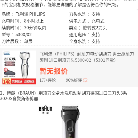
下的宝贝相关规格细节，能够更详细的了解是否符合你的气场。
品牌 ：飞利浦 PHILIPS
刀头水洗 ：支持
充电时间 ：8小时以上
供电方式 ：充电式
续航时间 ：30分钟以内
类别 ：旋转式2刀头
型号 ：S300/02
通用电压 ：支持
刀片层数 ：单层
全身水洗 ：支持
飞利浦（PHILIPS）剃须刀电动刮胡刀 男士胡须刀
须刨 进口剃须刀头S300/02（S301同款）
暂无报价
1万+评论
96%好评
2、博朗（BRAUN）剃须刀全身水洗电动刮胡刀德国进口三刀头3系
3020S含鬓角修剪器