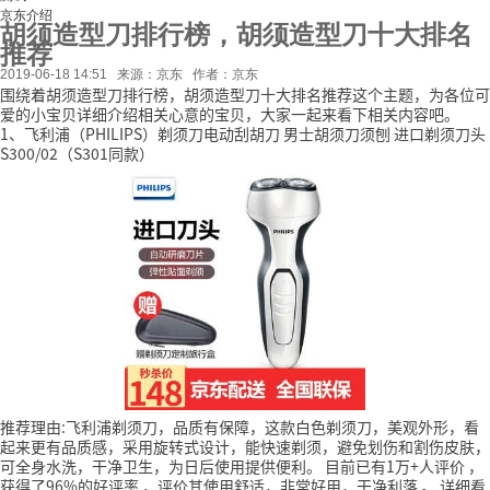
京东介绍
胡须造型刀排行榜，胡须造型刀十大排名
推荐
2019-06-18 14:51
来源：京东
作者：京东
围绕着胡须造型刀排行榜，胡须造型刀十大排名推荐这个主题，为各位可
爱的小宝贝详细介绍相关心意的宝贝，大家一起来看下相关内容吧。
1、飞利浦（PHILIPS）剃须刀电动刮胡刀 男士胡须刀须刨 进口剃须刀头
S300/02（S301同款）
推荐理由:飞利浦剃须刀，品质有保障，这款白色剃须刀，美观外形，看
起来更有品质感，采用旋转式设计，能快速剃须，避免划伤和割伤皮肤，
可全身水洗，干净卫生，为日后使用提供便利。
目前已有1万+人评价
，
获得了96%的好评率
，评价其使用舒适，非常好用，干净利落
。
详细看