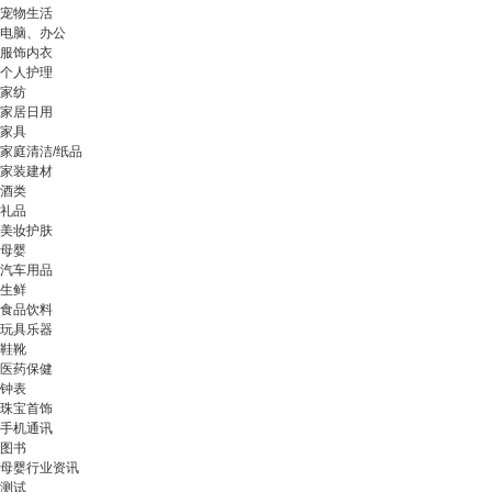
宠物生活
电脑、办公
服饰内衣
个人护理
家纺
家居日用
家具
家庭清洁/纸品
家装建材
酒类
礼品
美妆护肤
母婴
汽车用品
生鲜
食品饮料
玩具乐器
鞋靴
医药保健
钟表
珠宝首饰
手机通讯
图书
母婴行业资讯
测试