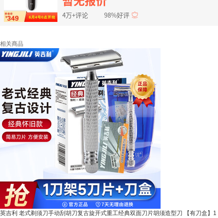
暂无报价
4万+评论
98%好评
相关商品
英吉利 老式剃须刀手动刮胡刀复古旋开式重工经典双面刀片胡须造型刀 【有刀盒】1