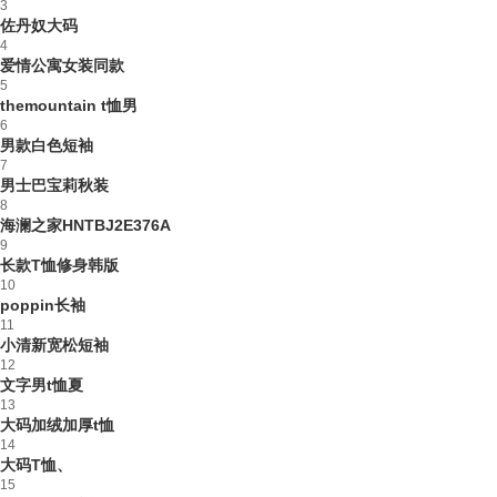
3
佐丹奴大码
4
爱情公寓女装同款
5
themountain t恤男
6
男款白色短袖
7
男士巴宝莉秋装
8
海澜之家HNTBJ2E376A
9
长款T恤修身韩版
10
poppin长袖
11
小清新宽松短袖
12
文字男t恤夏
13
大码加绒加厚t恤
14
大码T恤、
15