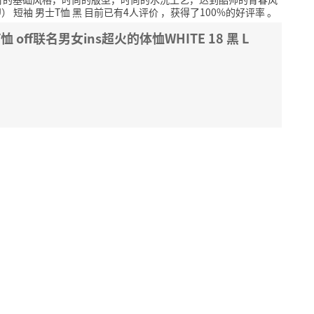
U） 短袖 男士T恤 黑 目前已有4人评价
，获得了100%的好评率
。
off联名男女ins超火的体恤WHITE 18 黑 L