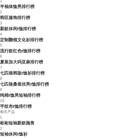
1
半袖体恤男排行榜
2
韩臣服饰排行榜
3
新款休闲t恤排行榜
4
定制翻领文化衫排行榜
5
流行款红色t恤排行榜
6
夏装加大码亚麻排行榜
7
七匹狼韩版t恤衫排行榜
8
七匹狼桑蚕丝男t恤排行榜
9
纯棉t恤男短袖排行榜
10
平纹布t恤排行榜
相关产品
1
彬彬短袖新款抛售
2
短袖休闲t恤衫