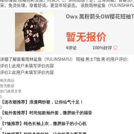
采，免烫处理，穿着舒适，更显年轻姿态。
该款雨林鲨鱼（YULINSHAY
Owx 黑粉箭头OW樱花短袖T恤 
暂无报价
4评论
100%好评
详细了解查看雨林鲨鱼（YULINSHAYU） 短袖 男士T恤 黑 的用户评价:
评价1:此用户未填写评价内容
评价2:此用户未填写评价内容
相关商品
暂无数据
热门推荐文章
1
【连衣裙推荐】浪漫网纱裙，让你仙气十足！
2
【短外套推荐】时尚短款袖外套，微胖妹子的福音
3
【T恤推荐】纯色长袖上衣，微胖妹子的小心机
4