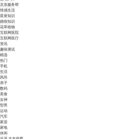
京东服务帮
情感生活
星座知识
婚假知识
花草植物
互联网医院
互联网医疗
资讯
趣味测试
精选
热门
手机
生活
风尚
亲子
数码
美食
女神
型男
运动
汽车
家居
家电
休闲
乐器 京东母婴