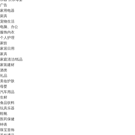
广告
家用电器
厨具
宠物生活
电脑、办公
服饰内衣
个人护理
家纺
家居日用
家具
家庭清洁/纸品
家装建材
酒类
礼品
美妆护肤
母婴
汽车用品
生鲜
食品饮料
玩具乐器
鞋靴
医药保健
钟表
珠宝首饰