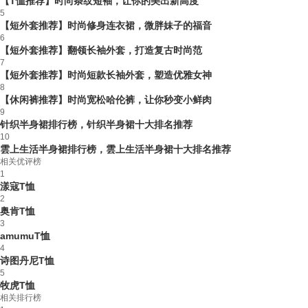
【T恤推荐】时尚条纹短袖，让你的美出新高度
5
【短外套推荐】时尚修身连衣裙，微胖妹子的福音
6
【短外套推荐】翻领长袖外套，打造复古时尚范
7
【短外套推荐】时尚短款长袖外套，塑造优雅女神
8
【休闲裤推荐】时尚宽松哈伦裤，让你秒变小鲜肉
9
针织半身裙排行榜，针织半身裙十大排名推荐
10
雲上生活半身裙排行榜，雲上生活半身裙十大排名推荐
相关优评榜
1
漾寇T恤
2
奥肯T恤
3
amumuT恤
4
诗图丹尼T恤
5
牧虎T恤
相关排行榜