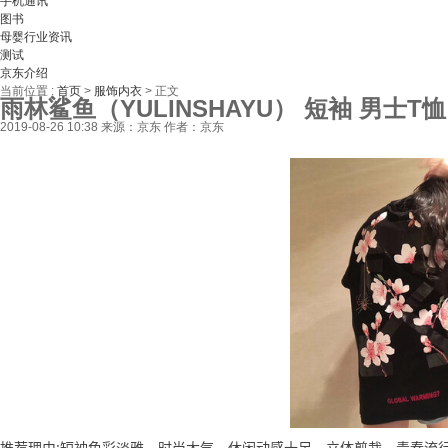
手机通讯
图书
母婴行业资讯
测试
京东介绍
当前位置 :
首页
>
服饰内衣
>
正文
雨林鲨鱼（YULINSHAYU） 短袖 男士T恤
2019-08-26 10:38
来源：京东
作者：京东
推荐理由:短袖色彩淡雅，时尚大气，休闲动感十足，立体剪裁，青春流