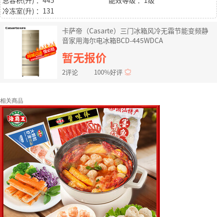
总容积(升) ：445
能效等级 ：1级
冷冻室(升) ：131
卡萨帝（Casarte）三门冰箱风冷无霜节能变频静
音家用海尔电冰箱BCD-445WDCA
暂无报价
2评论
100%好评
相关商品