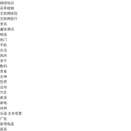
婚假知识
花草植物
互联网医院
互联网医疗
资讯
趣味测试
精选
热门
手机
生活
风尚
亲子
数码
美食
女神
型男
运动
汽车
家居
家电
休闲
乐器 京东母婴
广告
家用电器
厨具