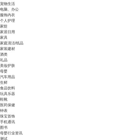
宠物生活
电脑、办公
服饰内衣
个人护理
家纺
家居日用
家具
家庭清洁/纸品
家装建材
酒类
礼品
美妆护肤
母婴
汽车用品
生鲜
食品饮料
玩具乐器
鞋靴
医药保健
钟表
珠宝首饰
手机通讯
图书
母婴行业资讯
测试