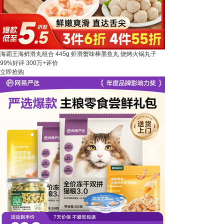
海霸王海鲜滑丸组合 445g 虾滑蟹味棒墨鱼丸 烧烤火锅丸子
99%好评
300万+评价
立即抢购