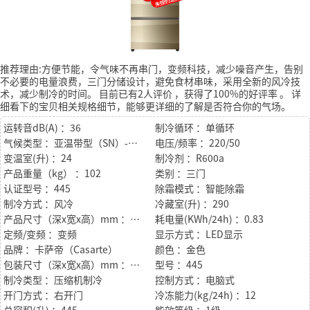
推荐理由:方便节能，令气味不再串门，变频科技，减少噪音产生，告别
不必要的电量浪费，三门分储设计，避免食材串味，采用全新的风冷技
术，减少制冷的时间。
目前已有2人评价
，获得了100%的好评率
。
详
细看下的宝贝相关规格细节，能够更详细的了解是否符合你的气场。
运转音dB(A) ：36
制冷循环 ：单循环
气候类型 ：亚温带型（SN）-温带型（N）-亚热带型（ST）
电压/频率 ：220/50
变温室(升) ：24
制冷剂 ：R600a
产品重量（kg） ：102
类别 ：三门
认证型号 ：445
除霜模式 ：智能除霜
制冷方式 ：风冷
冷藏室(升) ：290
产品尺寸（深x宽x高）mm ：676*700*1905
耗电量(KWh/24h) ：0.83
定频/变频 ：变频
显示方式 ：LED显示
品牌 ：卡萨帝（Casarte）
颜色 ：金色
包装尺寸（深x宽x高）mm ：676*700*1905
型号 ：445
制冷类型 ：压缩机制冷
控制方式 ：电脑式
开门方式 ：右开门
冷冻能力(kg/24h) ：12