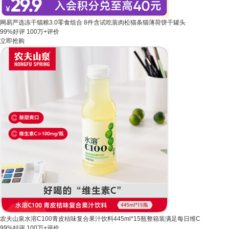
网易严选冻干猫粮3.0零食组合 8件含试吃装肉松猫条猫薄荷饼干罐头
99%好评
100万+评价
立即抢购
农夫山泉水溶C100青皮桔味复合果汁饮料445ml*15瓶整箱装满足每日维C
99%好评
100万+评价