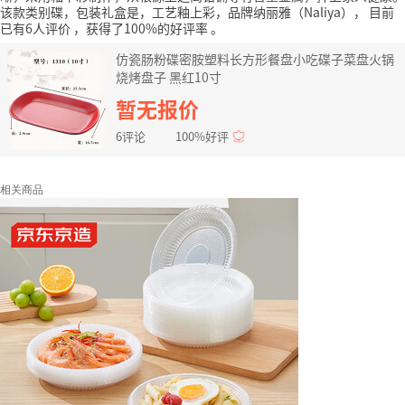
该款类别碟，包装礼盒是，工艺釉上彩，品牌纳丽雅（Naliya），
目前
已有6人评价
，获得了100%的好评率
。
仿瓷肠粉碟密胺塑料长方形餐盘小吃碟子菜盘火锅
烧烤盘子 黑红10寸
暂无报价
6评论
100%好评
相关商品