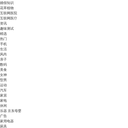
婚假知识
花草植物
互联网医院
互联网医疗
资讯
趣味测试
精选
热门
手机
生活
风尚
亲子
数码
美食
女神
型男
运动
汽车
家居
家电
休闲
乐器 京东母婴
广告
家用电器
厨具