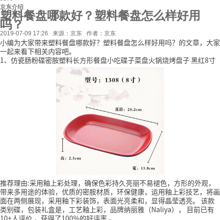
京东介绍
塑料餐盘哪款好？塑料餐盘怎么样好用
吗？
2019-07-09 17:26
来源：京东
作者：京东
小编为大家带来塑料餐盘哪款好？塑料餐盘怎么样好用吗？的文章，大家
一起来看下相关内容吧。
1、仿瓷肠粉碟密胺塑料长方形餐盘小吃碟子菜盘火锅烧烤盘子 黑红8寸
推荐理由:采用釉上彩处理，确保色彩持久亮丽不易褪色，方形的外观，
带来多用途的体验，优质的密胺材质，环保健康，运用釉上彩技艺，将画
面在两侧展现，采用釉下彩装饰，表面光亮柔和，显得晶莹透亮。
该款
类别碟，包装礼盒是，工艺釉上彩，品牌纳丽雅（Naliya），
目前已有
10+人评价
，获得了100%的好评率
。