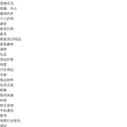
宠物生活
电脑、办公
服饰内衣
个人护理
家纺
家居日用
家具
家庭清洁/纸品
家装建材
酒类
礼品
美妆护肤
母婴
汽车用品
生鲜
食品饮料
玩具乐器
鞋靴
医药保健
钟表
珠宝首饰
手机通讯
图书
母婴行业资讯
测试