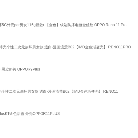
摔5G外壳por男女115g新款r 【金色】软边防摔电镀金丝纹 OPPO Reno 11 Pro
防摔壳个性二次元崩坏男女款 透白-漫画流萤B02【IMD金色渐变壳】 RENO11PRO
黑皮斜跨 OPPOR9Plus
壳个性二次元崩坏男女款 透白-漫画流萤B02【IMD金色渐变壳】 RENO11
lusKT金色后盖 外壳OPPOR11PLUS