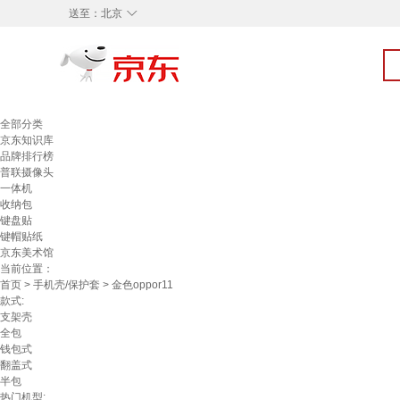
◇
送至：
北京
全部分类
京东知识库
品牌排行榜
普联摄像头
一体机
收纳包
键盘贴
键帽贴纸
京东美术馆
当前位置：
首页
>
手机壳/保护套
> 金色oppor11
款式:
支架壳
全包
钱包式
翻盖式
半包
热门机型: