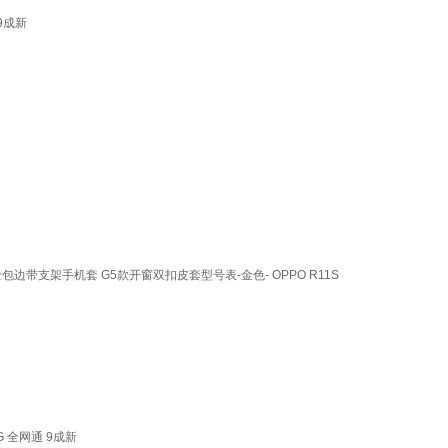
9成新
盖式全包边带支架手机套 G5款开窗双扣皮套型号表-金色- OPPO R11S
G 全网通 9成新