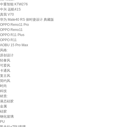
中重智能 KTW276
中兴 远航41S
真我 V70
华为 Mate40 RS 保时捷设计 典藏版
OPPO Reno11 Pro
OPPO Reno11
OPPO R11 Plus
OPPO R11
AOBU 15 Pro Max
风格:
原创设计
轻奢风
可爱风
卡通风
复古风
简约风
时尚
科技
材质:
液态硅胶
金属
硅胶
钢化玻璃
PU
凯夫拉+TPU套啤