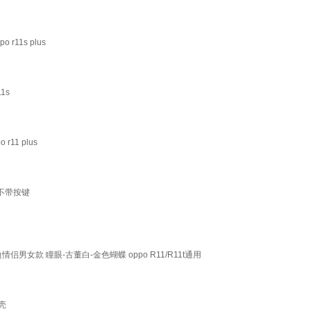
11s plus
1s
11 plus
盖不带按键
款 瞳眼-古董白-金色蝴蝶 oppo R11/R11t通用
外壳