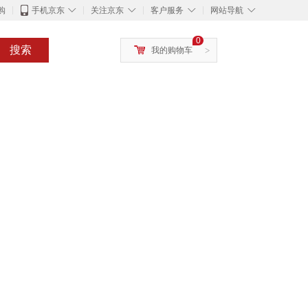
◇
◇
◇
◇
购
手机京东
关注京东
客户服务
网站导航
0
搜索
我的购物车
>