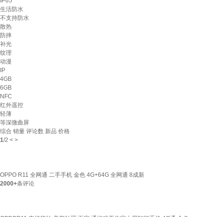
IP65
生活防水
不支持防水
散热
防摔
补光
纹理
动漫
IP
4GB
6GB
NFC
红外遥控
轻薄
等深微曲屏
综合
销量
评论数
新品
价格
1
/
2
<
>
OPPO R11 全网通 二手手机 金色 4G+64G 全网通 8成新
2000+
条评论