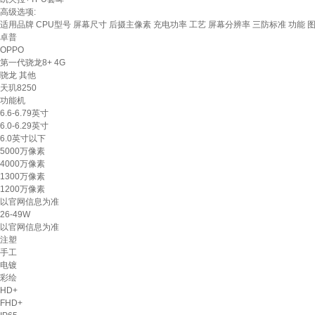
高级选项:
适用品牌
CPU型号
屏幕尺寸
后摄主像素
充电功率
工艺
屏幕分辨率
三防标准
功能
卓普
OPPO
第一代骁龙8+ 4G
骁龙 其他
天玑8250
功能机
6.6-6.79英寸
6.0-6.29英寸
6.0英寸以下
5000万像素
4000万像素
1300万像素
1200万像素
以官网信息为准
26-49W
以官网信息为准
注塑
手工
电镀
彩绘
HD+
FHD+