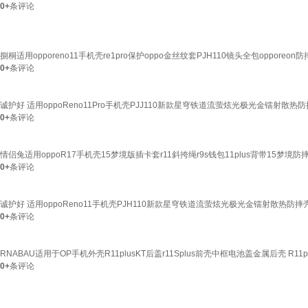
0+
条评论
捌桐适用opporeno11手机壳re1pro保护oppo金丝纹套PJH110镜头全包opporeon防
0+
条评论
诚护好 适用oppoReno11Pro手机壳PJJ110新款星穹铁道流萤炫光极光金镭射散热
0+
条评论
情侣兔适用oppoR17手机壳15梦境版插卡套r11斜挎绳r9s钱包11plus背带15梦境防摔 
0+
条评论
诚护好 适用oppoReno11手机壳PJH110新款星穹铁道流萤炫光极光金镭射散热防摔
0+
条评论
RNABAU适用于OP手机外壳R11plusKT后盖r11Splus前壳中框电池盖金属后壳 R11p
0+
条评论