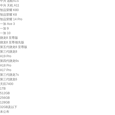
中兴 远航41S
中兴 天机 A11
智品荣耀 K80
智品荣耀 K8
智品荣耀 14 Pro
一加 Ace 3
一加 9
一加 10
骁龙8 至尊版
骁龙8 至尊领先版
第五代骁龙8 至尊版
第三代骁龙8
A19 Pro
第四代骁龙6s
A18 Pro
A17 Pro
第三代骁龙7s
第三代骁龙6
天玑7400
1TB
512GB
256GB
128GB
32GB及以下
未公布