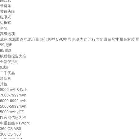
翻盖式
带链条
带镜头膜
磁吸式
边框式
半包
高级选项:
成色
来源渠道
电池容量
热门机型
CPU型号
机身内存
运行内存
屏幕尺寸
屏幕材质
99成新
95成新
以质检报告为准
全新仅拆封
9成新
二手优品
焕新机
其他
8000mAh及以上
7000-7999mAh
6000-6999mAh
5000-5999mAh
5000mAh以下
以官网信息为准
中重智能 KTW276
360 OS M80
360 OS N60