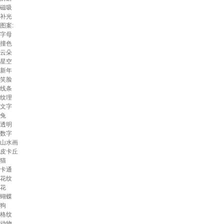
磁吸
补光
图案:
字母
撞色
云朵
星空
新年
笑脸
线条
纹理
文字
兔
透明
数字
山水画
皮卡丘
猫
卡通
花纹
花
蝴蝶
狗
格纹
动物