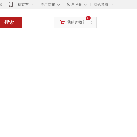
◇
◇
◇
◇
购
手机京东
关注京东
客户服务
网站导航
0
搜索
我的购物车
>