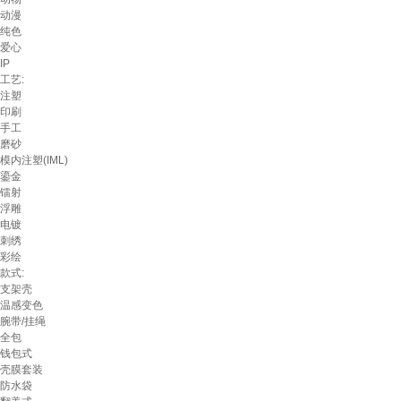
动漫
纯色
爱心
IP
工艺:
注塑
印刷
手工
磨砂
模内注塑(IML)
鎏金
镭射
浮雕
电镀
刺绣
彩绘
款式:
支架壳
温感变色
腕带/挂绳
全包
钱包式
壳膜套装
防水袋