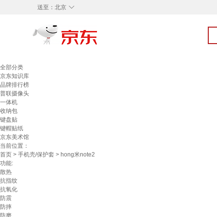
◇
送至：
北京
全部分类
京东知识库
品牌排行榜
普联摄像头
一体机
收纳包
键盘贴
键帽贴纸
京东美术馆
当前位置：
首页
>
手机壳/保护套
> hong米note2
功能:
散热
抗指纹
抗氧化
防震
防摔
防磨