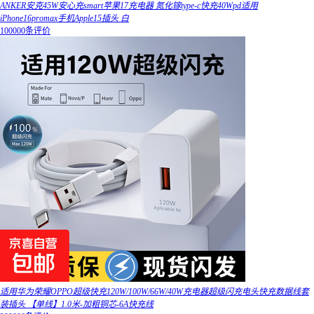
ANKER安克45W安心充smart苹果17充电器 氮化镓type-c快充40Wpd适用
iPhone16promax手机Apple15插头 白
100000条评价
适用华为荣耀OPPO超级快充120W/100W/66W/40W充电器超级闪充电头快充数据线套
装插头 【单线】1.0米-加粗铜芯-6A快充线