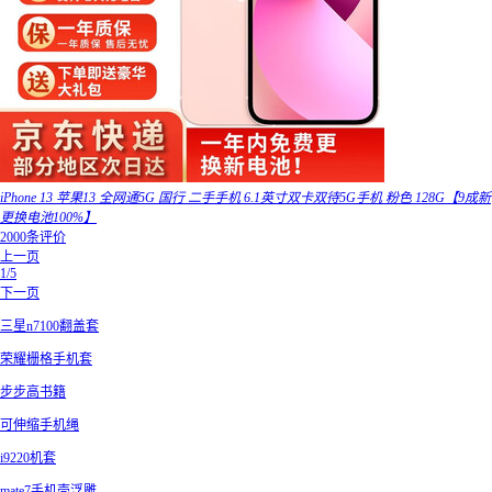
iPhone 13 苹果13 全网通5G 国行 二手手机 6.1英寸双卡双待5G手机 粉色 128G【9成新
更换电池100%】
2000条评价
上一页
1/5
下一页
三星n7100翻盖套
荣耀栅格手机套
步步高书籍
可伸缩手机绳
i9220机套
mate7手机壳浮雕