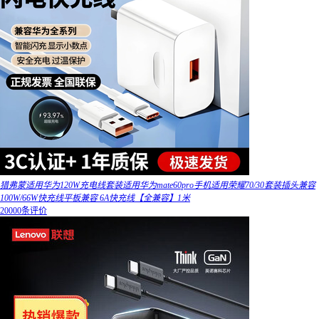
猎弗蒙适用华为120W充电线套装适用华为mate60pro手机适用荣耀70/30套装插头兼容
100W/66W快充线平板兼容 6A快充线【全兼容】1米
20000条评价