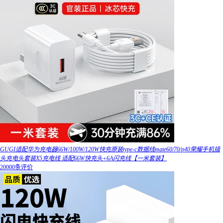
GUGI适配华为充电器66W/100W/120W快充原装type-c数据线mate60/70/p40荣耀手机插
头充电头套装X5充电线 适配66W快充头+6A闪充线【一米套装】
20000条评价