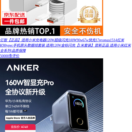
亿智【正品】适用小米充电器120W超级闪充100W90w67w快充17promax1514红米
K90typec手机原头数据线套装 适用120W金标闪充【1米套装】官新正品 适用小米红米
全系列|品质保障
50000条评价