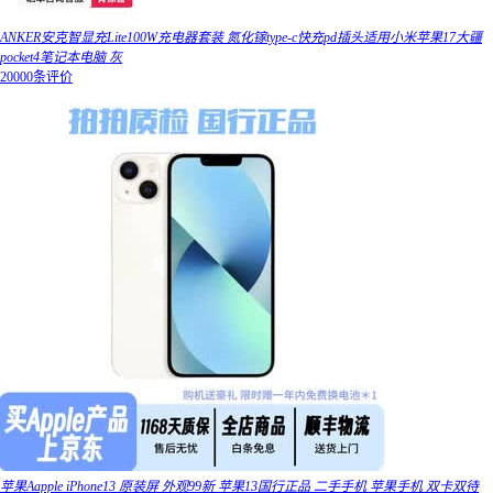
ANKER安克智显充Lite100W充电器套装 氮化镓type-c快充pd插头适用小米苹果17大疆
pocket4笔记本电脑 灰
20000条评价
苹果Aapple iPhone13 原装屏 外观99新 苹果13国行正品 二手手机 苹果手机 双卡双待