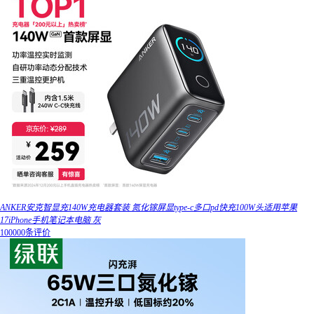
ANKER安克智显充140W充电器套装 氮化镓屏显type-c多口pd快充100W头适用苹果
17iPhone手机笔记本电脑 灰
100000条评价