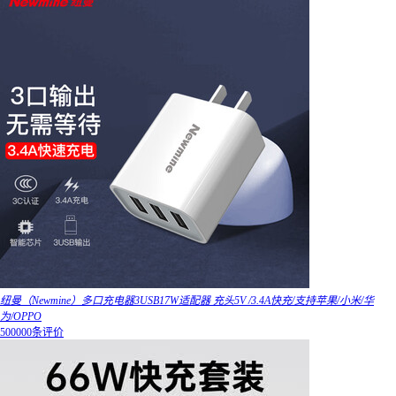
纽曼（Newmine）多口充电器3USB17W适配器 充头5V /3.4A快充/支持苹果/小米/华
为/OPPO
500000条评价