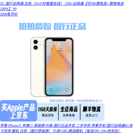
5G 国行全网通 白色（24小时客服在线） 256G全网通【可分6期免息+更换电池
100%】 99
2000条评价
苹果 iPhone11 苹果11 原装屏 99新 国行正品手机 二手手机 苹果手机 国行全网通4G双
卡双待 靓机 白色（国行原装屏） 95新128G精选靓机（电池100+20w快充包）