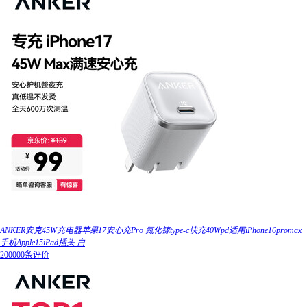
ANKER安克45W充电器苹果17安心充Pro 氮化镓type-c快充40Wpd适用iPhone16promax
手机Apple15iPad插头 白
200000条评价