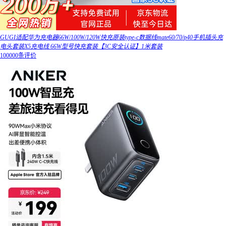
GUGI适配华为充电器66W/100W/120W快充原装type-c数据线mate60/70/p40手机插头充
电头套装X5充电线 66W型号快充套装【3C安全认证】1米套装
100000条评价