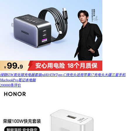
绿联65W氮化镓充电器套装pd40/45WType-C快充头适用苹果17充电头大疆三星手机
MacbookPro笔记本电脑
200000条评价