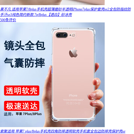
果不凡 适用苹果7/8plus手机壳超薄磨砂半透明iPhone7plus保护套壳se2全包防指纹防
手汗se3纯色简约新款 7p/8plus【透白】砂冰壳
500条评价
索聚适用 苹果7 plus/8plus手机壳四角防摔透明软壳手机套全包边防摔壳保护壳se