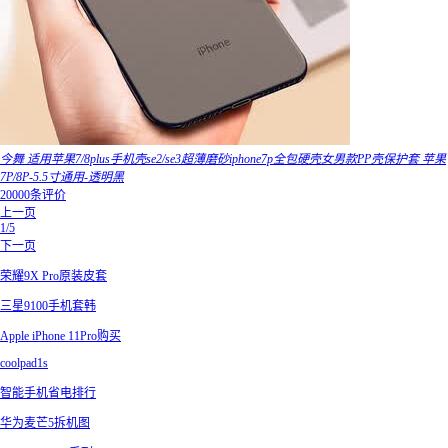
今舞 适用苹果7/8plus手机壳se2/se3超薄磨砂iphone7p全包硬壳女男款PP壳保护套 苹果
7P/8P-5.5寸通用-透明黑
20000条评价
上一页
1/5
下一页
荣耀9X Pro原装皮套
三星9100手机套韩
Apple iPhone 11Pro购买
coolpad1s
智能手机省电排行
华为麦芒5拆机图