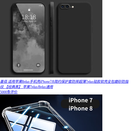
墨佰 适用苹果8plus手机壳iPhone7/8简约保护套防摔超薄7plus硅胶软壳全包磨砂防指
纹 【经典黑】 苹果7plus/8plus通用
5000条评价