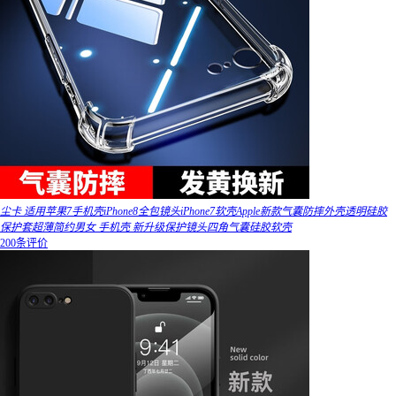
尘卡 适用苹果7手机壳iPhone8全包镜头iPhone7软壳Apple新款气囊防摔外壳透明硅胶
保护套超薄简约男女 手机壳 新升级保护镜头四角气囊硅胶软壳
200条评价