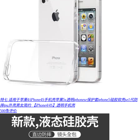
特七 适用于苹果4/iPhone4S手机壳苹果5s透明iphonese保护套iphone5硅胶软壳se1代防
摔tpu外壳男女简约 【iPhone4/4S】透明手机壳
500条评价