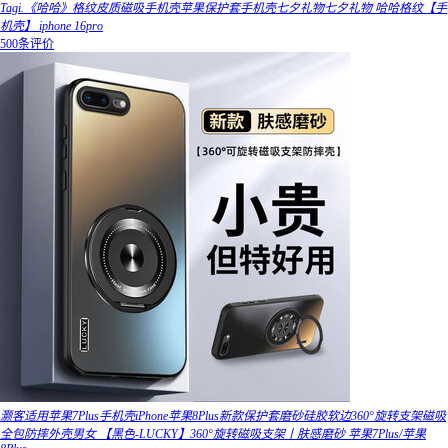
Tagi.《哈哈》格纹皮质磁吸手机壳苹果保护套手机壳七夕礼物七夕礼物 哈哈格纹【手
机壳】 iphone 16pro
500条评价
灏客适用苹果7Plus手机壳iPhone苹果8Plus新款保护套磨砂硅胶软边360°旋转支架磁吸
全包防摔外壳男女 【黑色-LUCKY】360°旋转磁吸支架丨肤感磨砂 苹果7Plus/苹果