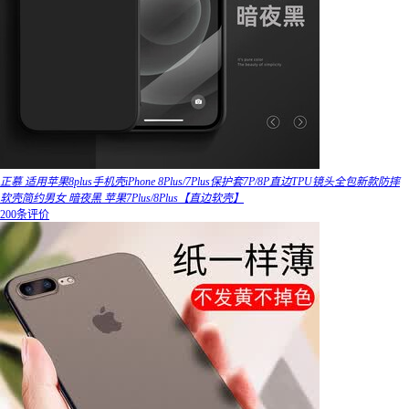
正慕 适用苹果8plus手机壳iPhone 8Plus/7Plus保护套7P/8P直边TPU镜头全包新款防摔
软壳简约男女 暗夜黑 苹果7Plus/8Plus【直边软壳】
200条评价