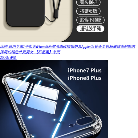
庞屿 适用苹果7手机壳iPhone8新款液态硅胶保护套Apple7/8镜头全包超薄软壳耐磨防
摔简约纯色外壳男女 【石墨黑】单壳
200条评价