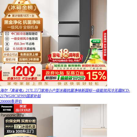
海尔「真省电」217L三门家用小户型冰箱抗菌净味新国标一级能效风冷无霜BCD-
217WGHC3E9S9国家补贴
200000条评价