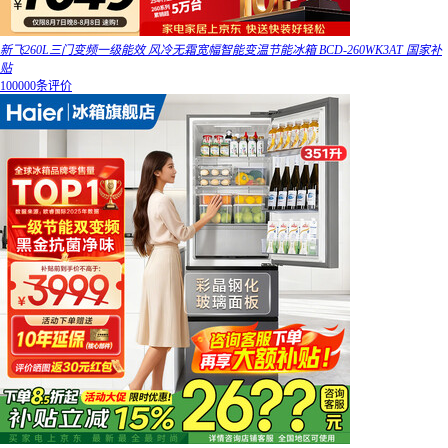
新飞260L三门变频一级能效 风冷无霜宽幅智能变温节能冰箱 BCD-260WK3AT 国家补
贴
100000条评价