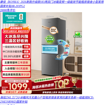
康佳（KONKA）2026新款升级款183两双门冰箱变频一级能效节能租房宿舍小型家用
国家补贴AR-203PG2
20000条评价
海信256L三门小冰箱风冷无霜小户型租房宿舍家用抗菌灰色新一级能效BCD-
256E3SRNKD国家补贴