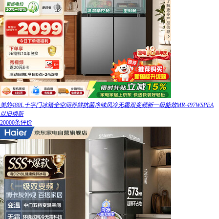
美的480L十字门冰箱全空间养鲜抗菌净味风冷无霜双变频新一级能效MR-497WSPEA
以旧换新
20000条评价