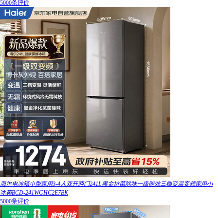
5000条评价
海尔电冰箱小型家用3-4人双开两门241L黑金抗菌除味一级能效三档变温变频家用小
冰箱BCD-241WGHC2E7BK
5000条评价