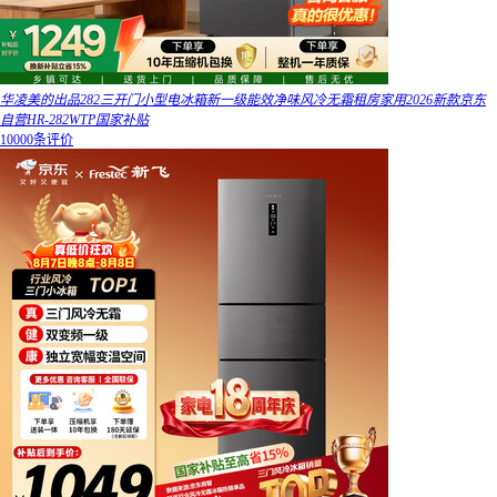
华凌美的出品282三开门小型电冰箱新一级能效净味风冷无霜租房家用2026新款京东
自营HR-282WTP国家补贴
10000条评价