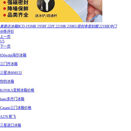
美普达冰箱BCD-193MK 195BY 220Y 221MK 230KG密封条密封圈 221MK中门
49条评价
上一页
1/5
下一页
656wdpt海尔冰箱
三门开冰箱
三星冰60j8132
你的冰箱
KONKA变频冰箱价格
haier多开门冰箱
Casarte三门冰箱价格
A276 新飞
三星进口冰箱