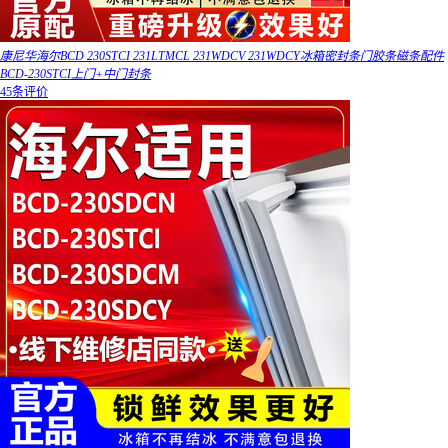
康尼华海尔BCD 230STCI 231LTMCL 231WDCV 231WDCY冰箱密封条门胶条磁条配件
BCD-230STCI上门+中门封条
45条评价