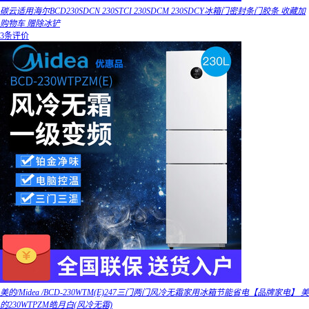
碳云适用海尔BCD230SDCN 230STCI 230SDCM 230SDCY冰箱门密封条门胶条 收藏加
购物车 赠除冰铲
3条评价
美的/Midea /BCD-230WTM(E)247三门两门风冷无霜家用冰箱节能省电【品牌家电】 美
的230WTPZM皓月白(风冷无霜)