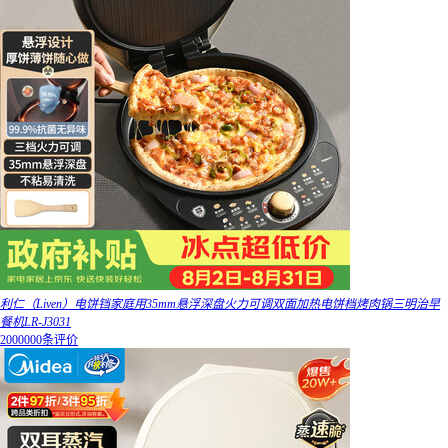
利仁（Liven）电饼铛家庭用35mm悬浮深盘火力可调双面加热电饼档烤肉锅三明治早
餐机LR-J3031
2000000条评价