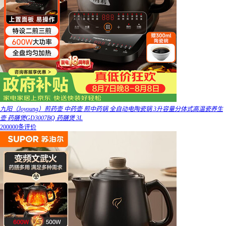
九阳（Joyoung）煎药壶 中药壶 煎中药锅 全自动电陶瓷锅 3升容量分体式高温瓷养生
壶 药膳煲GD3007BQ 药膳煲 3L
200000条评价