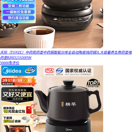
天际（TONZE）中药煎药壶中药锅智能分体全自动陶瓷炖药锅3L大容量养生熬药壶电
药壶BJHD23A30FAW
50000条评价