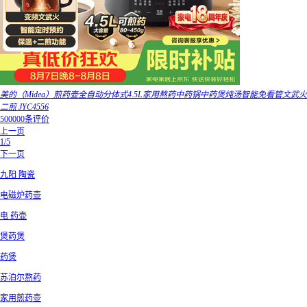
美的（Midea）煎药壶全自动分体式4.5L家用熬药中药锅中药煲炖汤智能免看管文武火
二煎 JYC4556
500000条评价
上一页
1/5
下一页
九阳 陶瓷
电磁炉药壶
电 药壶
煲药煲
药煲
苏泊尔熬药
家用煎药壶