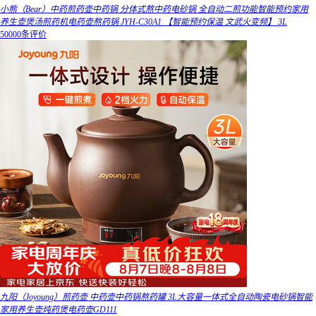
小熊（Bear）中药煎药壶中药锅 分体式熬中药电砂锅 全自动二煎功能智能预约家用
养生壶煲汤煎药机电药壶熬药锅 JYH-C30A1 【智能预约保温 文武火变频】 3L
50000条评价
九阳（Joyoung）煎药壶 中药壶中药锅熬药罐 3L大容量一体式全自动陶瓷电砂锅智能
家用养生壶炖药煲电药壶GD111