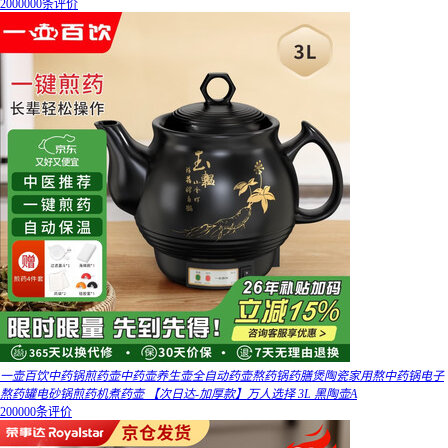
2000000条评价
一壶百饮中药锅煎药壶中药壶养生壶全自动药壶熬药锅药膳煲陶瓷家用熬中药锅电子
熬药罐电砂锅煎药机煮药壶 【次日达-加厚款】万人选择 3L 黑陶壶A
200000条评价