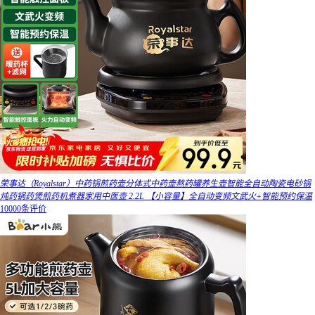
荣事达（Royalstar）中药锅煎药壶分体式中药壶熬药罐养生壶智能全自动陶瓷电砂锅
炖药锅药煲煎药机煮器家用中医壶 2.2L 【小容量】全自动变频文武火+智能预约保温
10000条评价