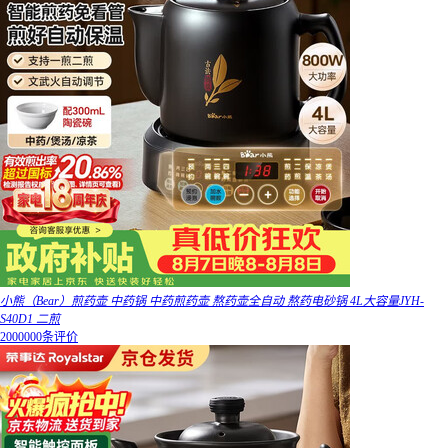
小熊（Bear）煎药壶 中药锅 中药煎药壶 熬药壶全自动 熬药电砂锅 4L大容量JYH-
S40D1 二煎
2000000条评价