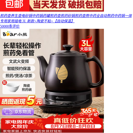
煎药壶养生壶电砂锅中药锅药罐煎药壶煎药砂锅煎药壶熬中药全自动熬药中药锅一体
专用家用插电 3L 新款+陶瓷不粘+【自动保温】
50000条评价