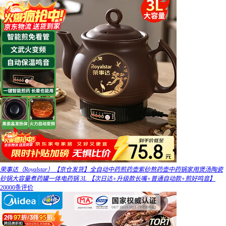
荣事达（Royalstar）【京仓发货】全自动中药煎药壶紫砂熬药壶中药锅家用煲汤陶瓷
砂锅大容量煮药罐一体电药锅 3L 【次日达+升级款长嘴+普通自动款+煎好鸣音】
20000条评价