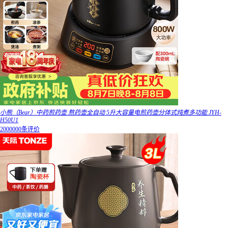
小熊（Bear）中药煎药壶 熬药壶全自动 5升大容量电煎药壶分体式炖煮多功能 JYH-
H50U1
2000000条评价