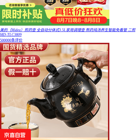
美的（Midea）煎药壶 全自动分体式3.5L家用调理壶 熬药炖汤养生智能免看管 二煎
MD-TLC3809
500000条评价