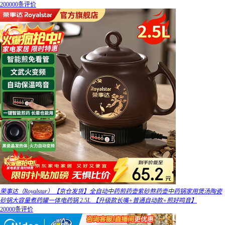
200000条评价
荣事达（Royalstar）【京仓发货】全自动中药煎药壶紫砂熬药壶中药锅家用煲汤陶瓷
砂锅大容量煮药罐一体电药锅 2.5L 【升级款长嘴+普通自动款+煎好鸣音】
20000条评价