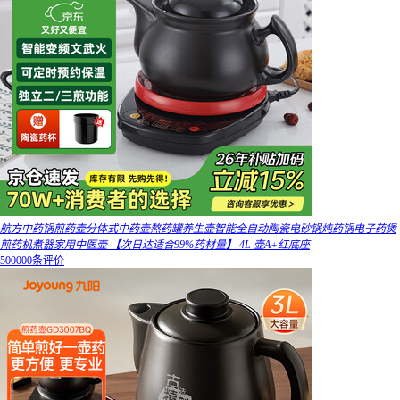
航方中药锅煎药壶分体式中药壶熬药罐养生壶智能全自动陶瓷电砂锅炖药锅电子药煲
煎药机煮器家用中医壶 【次日达适合99%药材量】 4L 壶A+红底座
500000条评价