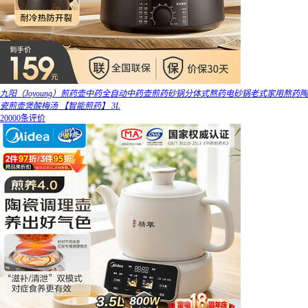
九阳（Joyoung）煎药壶中药全自动中药壶煎药砂锅分体式熬药电砂锅老式家用熬药陶
瓷煎壶煲酸梅汤 【智能煎药】 3L
20000条评价