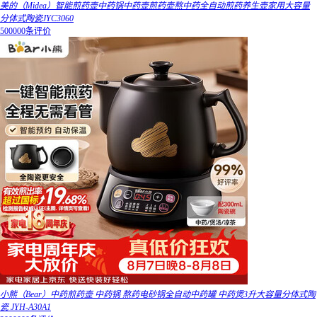
美的（Midea）智能煎药壶中药锅中药壶煎药壶熬中药全自动煎药养生壶家用大容量
分体式陶瓷JYC3060
500000条评价
小熊（Bear）中药煎药壶 中药锅 熬药电砂锅全自动中药罐 中药煲3升大容量分体式陶
瓷 JYH-A30A1