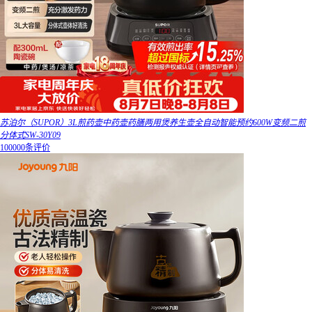
苏泊尔（SUPOR）3L煎药壶中药壶药膳两用煲养生壶全自动智能预约600W变频二煎
分体式SW-30Y09
100000条评价