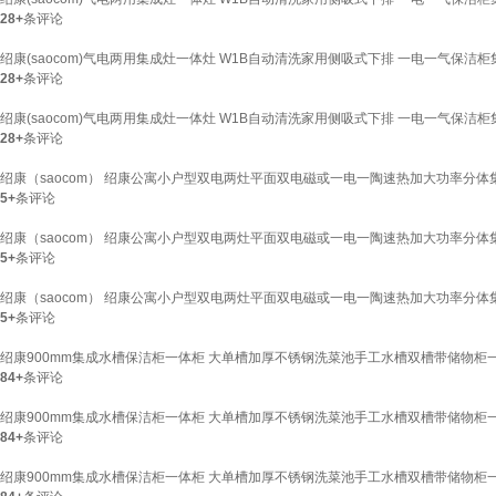
28+
条评论
绍康(saocom)气电两用集成灶一体灶 W1B自动清洗家用侧吸式下排 一电一气保洁柜
28+
条评论
绍康(saocom)气电两用集成灶一体灶 W1B自动清洗家用侧吸式下排 一电一气保洁柜
28+
条评论
绍康（saocom） 绍康公寓小户型双电两灶平面双电磁或一电一陶速热加大功率分体集
5+
条评论
绍康（saocom） 绍康公寓小户型双电两灶平面双电磁或一电一陶速热加大功率分体集
5+
条评论
绍康（saocom） 绍康公寓小户型双电两灶平面双电磁或一电一陶速热加大功率分体集
5+
条评论
绍康900mm集成水槽保洁柜一体柜 大单槽加厚不锈钢洗菜池手工水槽双槽带储物柜一
84+
条评论
绍康900mm集成水槽保洁柜一体柜 大单槽加厚不锈钢洗菜池手工水槽双槽带储物柜一
84+
条评论
绍康900mm集成水槽保洁柜一体柜 大单槽加厚不锈钢洗菜池手工水槽双槽带储物柜一