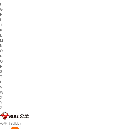
F
G
H
I
J
K
L
M
N
O
P
Q
R
S
T
U
V
W
X
Y
Z
公牛（BULL）