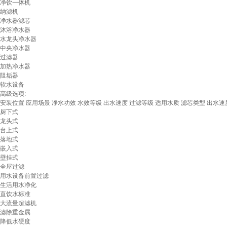
净饮一体机
纳滤机
净水器滤芯
沐浴净水器
水龙头净水器
中央净水器
过滤器
加热净水器
阻垢器
软水设备
高级选项:
安装位置
应用场景
净水功效
水效等级
出水速度
过滤等级
适用水质
滤芯类型
出水速
厨下式
龙头式
台上式
落地式
嵌入式
壁挂式
全屋过滤
用水设备前置过滤
生活用水净化
直饮水标准
大流量超滤机
滤除重金属
降低水硬度