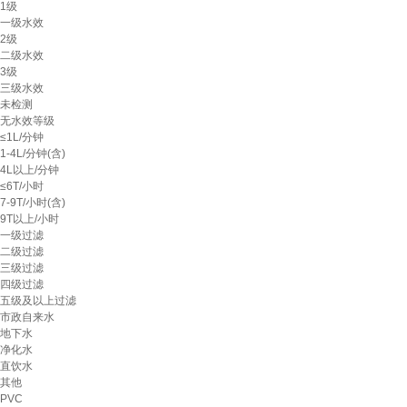
1级
一级水效
2级
二级水效
3级
三级水效
未检测
无水效等级
≤1L/分钟
1-4L/分钟(含)
4L以上/分钟
≤6T/小时
7-9T/小时(含)
9T以上/小时
一级过滤
二级过滤
三级过滤
四级过滤
五级及以上过滤
市政自来水
地下水
净化水
直饮水
其他
PVC