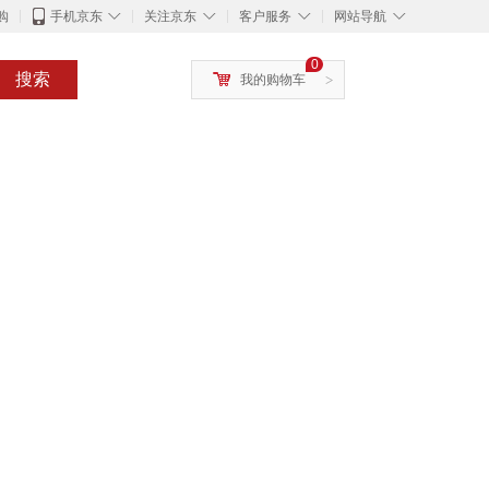
◇
◇
◇
◇
购
手机京东
关注京东
客户服务
网站导航
0
搜索
我的购物车
>