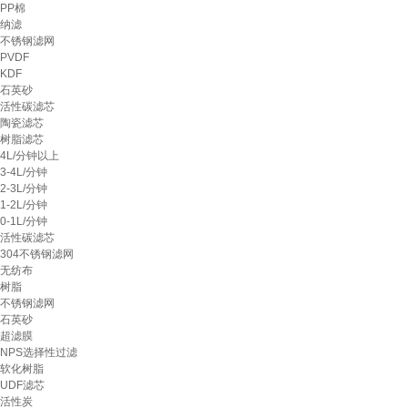
PP棉
纳滤
不锈钢滤网
PVDF
KDF
石英砂
活性碳滤芯
陶瓷滤芯
树脂滤芯
4L/分钟以上
3-4L/分钟
2-3L/分钟
1-2L/分钟
0-1L/分钟
活性碳滤芯
304不锈钢滤网
无纺布
树脂
不锈钢滤网
石英砂
超滤膜
NPS选择性过滤
软化树脂
UDF滤芯
活性炭