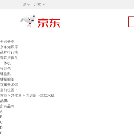
◇
送至：
北京
全部分类
京东知识库
品牌排行榜
普联摄像头
一体机
收纳包
键盘贴
键帽贴纸
京东美术馆
当前位置：
首页
>
净水器
> 固远厨下式软水机
品牌:
所有品牌
A
B
C
D
E