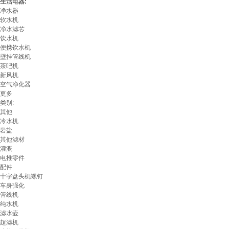
生活电器:
净水器
软水机
净水滤芯
饮水机
便携饮水机
壁挂管线机
茶吧机
新风机
空气净化器
更多
类别:
其他
冷水机
岩盐
其他滤材
灌溉
电推零件
配件
十字盘头机螺钉
车身强化
管线机
纯水机
滤水壶
超滤机