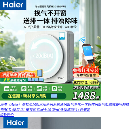
海尔（Haier）壁挂新风机家用新风系统通风换气净化一体机排风换气机除雾霾除颗粒
物HGD-6BJ/AU1 壁挂式 60m³/h 20-39㎡ 多配滤网*4+包安装
47条评价