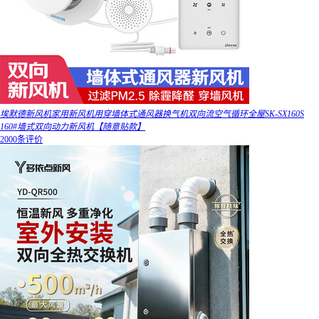
埃默德新风机家用新风机用穿墙体式通风器换气机双向流空气循环全屋SK-SX160S
160#墙式双向动力新风机【随意贴款】
2000条评价