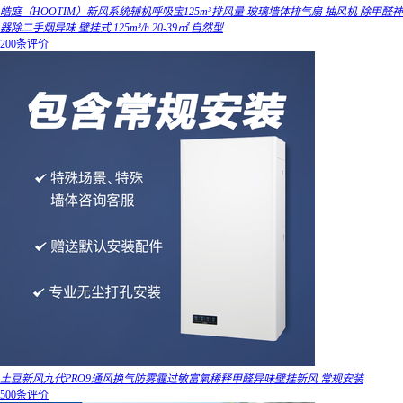
皓庭（HOOTIM）新风系统辅机呼吸宝125m³排风量 玻璃墙体排气扇 抽风机 除甲醛神
器除二手烟异味 壁挂式 125m³/h 20-39㎡ 自然型
200条评价
土豆新风九代PRO9通风换气防雾霾过敏富氧稀释甲醛异味壁挂新风 常规安装
500条评价