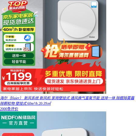
海尔（Haier） 新风系统 新风机 家用壁挂式 通风换气富氧节能 送排一体 除醛除雾霾
除颗粒物 壁挂式 60m³/h 20-39㎡
2000条评价