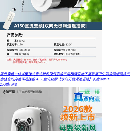
风界穿墙一体式壁挂式窗式新风换气扇排气扇棋牌室地下室卧室卫生间排风通风换气
扇轻音双向循环遥控款 A150直流变频【双向无极调速遥控】长度300MM
2000条评价