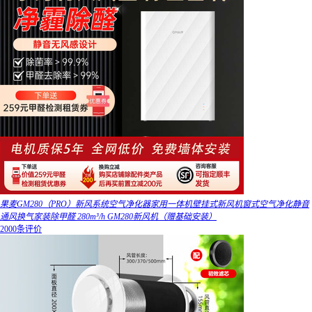
果麦GM280（PRO）新风系统空气净化器家用一体机壁挂式新风机窗式空气净化静音
通风换气家装除甲醛 280m³/h GM280新风机（赠基础安装）
2000条评价