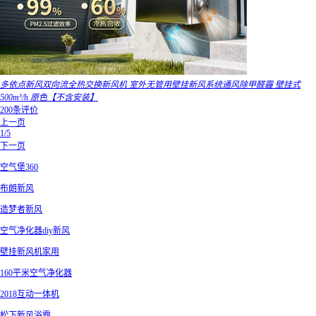
多依点新风双向流全热交换新风机 室外无管用壁挂新风系统通风除甲醛霾 壁挂式
500m³/h 原色【不含安装】
200条评价
上一页
1/5
下一页
空气堡360
布朗新风
造梦者新风
空气净化器diy新风
壁挂新风机家用
160平米空气净化器
2018互动一体机
松下新风浴霸