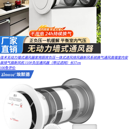
佳术无动力墙式通风器家用厨房负压一体式进风排风器新风系统换气通风高墙室内安
装排气扇新风机 110#负压通风器（带过滤网）长37cm
100条评价