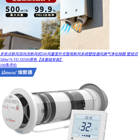
多依点新风双向流新风机500风量室外无管用新风系统壁挂通风换气净化除醛 壁挂式
500m³/h YD-SX500原色【含基础安装】
100条评价