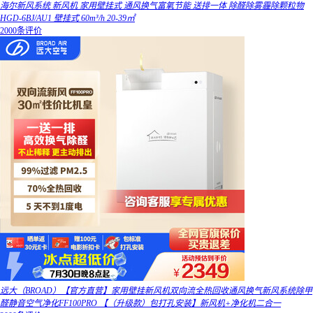
海尔新风系统 新风机 家用壁挂式 通风换气富氧节能 送排一体 除醛除雾霾除颗粒物
HGD-6BJ/AU1 壁挂式 60m³/h 20-39㎡
2000条评价
远大（BROAD）【官方直营】家用壁挂新风机双向流全热回收通风换气新风系统除甲
醛静音空气净化FF100PRO 【（升级款）包打孔安装】新风机+净化机二合一