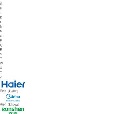
G
H
J
K
L
M
N
O
P
Q
R
S
T
W
X
Y
Z
海尔（Haier）
美的（Midea）