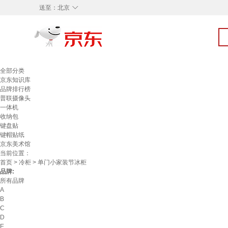
◇
送至：
北京
全部分类
京东知识库
品牌排行榜
普联摄像头
一体机
收纳包
键盘贴
键帽贴纸
京东美术馆
当前位置：
首页
>
冷柜
> 单门小家装节冰柜
品牌:
所有品牌
A
B
C
D
E