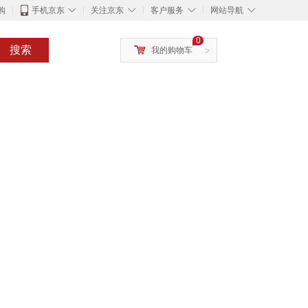
◇
◇
◇
◇
购
手机京东
关注京东
客户服务
网站导航
0
搜索
我的购物车
>