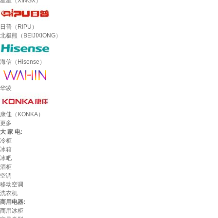
星星（XINGX）
日普（RIPU）
北极熊（BEIJIXIONG）
海信（Hisense）
华凌
康佳（KONKA）
更多
大 家 电:
冷柜
冰箱
冰吧
酒柜
空调
移动空调
洗衣机
商用电器:
商用冰柜