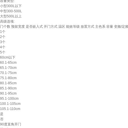
容量类型:
小型300L以下
中型300-500L
大型500L以上
高级选项:
门个数
预留宽度
是否嵌入式
开门方式
温区
能效等级
放置方式
主色系
容量
变频/定
1个
2个
3个
4个
5个
60cm以下
60.1-65cm
65.1-70cm
70.1-75cm
75.1-80cm
80.1-85cm
85.1-90cm
90.1-95cm
95.1-100cm
100.1-105cm
105.1-110cm
是
否
90度直角开门