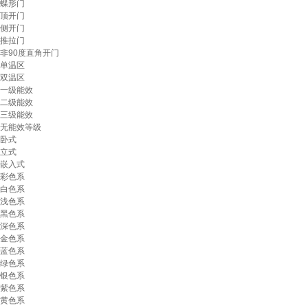
蝶形门
顶开门
侧开门
推拉门
非90度直角开门
单温区
双温区
一级能效
二级能效
三级能效
无能效等级
卧式
立式
嵌入式
彩色系
白色系
浅色系
黑色系
深色系
金色系
蓝色系
绿色系
银色系
紫色系
黄色系