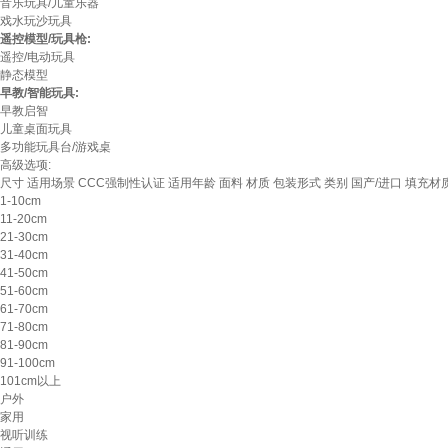
音乐玩具/儿童乐器
戏水玩沙玩具
遥控模型/玩具枪:
遥控/电动玩具
静态模型
早教/智能玩具:
早教启智
儿童桌面玩具
多功能玩具台/游戏桌
高级选项:
尺寸
适用场景
CCC强制性认证
适用年龄
面料
材质
包装形式
类别
国产/进口
填充材
1-10cm
11-20cm
21-30cm
31-40cm
41-50cm
51-60cm
61-70cm
71-80cm
81-90cm
91-100cm
101cm以上
户外
家用
视听训练