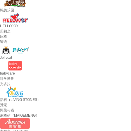
憨憨乐园
HELLOJOY
贝初众
欣格
追语
Jellycat
babycare
科学怪兽
光多拉
活石（LIVING STONES）
赞宠
阿柴与猫
麦格萌（MAIGEMENG）