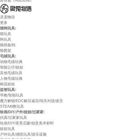
奥智嘉（AoZhiJia）
灵宠物语
更多
猫狗玩具:
猫玩具
狗玩具
猫抓板/柱
猫爬架
毛绒玩具:
动物毛绒玩偶
智能公仔/娃娃
其他毛绒玩具
人物毛绒玩偶
棉花娃娃
益智玩具:
早教/智能玩具
魔方解锁/EDC解压减压/闯关对战/迷宫
STEAM教玩具
绘画/DIY/户外/娃娃/过家家:
仿真/过家家玩具
绘画/DIY/美育启蒙/创意美术材料
娃娃玩具
户外玩具/感统玩具/游乐设施