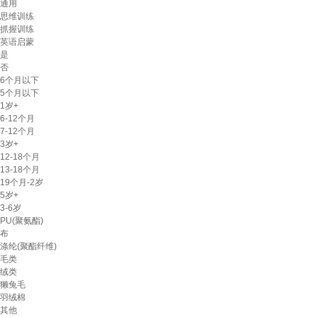
通用
思维训练
抓握训练
英语启蒙
是
否
6个月以下
5个月以下
1岁+
6-12个月
7-12个月
3岁+
12-18个月
13-18个月
19个月-2岁
5岁+
3-6岁
PU(聚氨酯)
布
涤纶(聚酯纤维)
毛类
绒类
獭兔毛
羽绒棉
其他