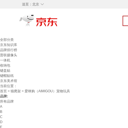
◇
送至：
北京
全部分类
京东知识库
品牌排行榜
普联摄像头
一体机
收纳包
键盘贴
键帽贴纸
京东美术馆
当前位置：
首页
>
猫爬架
> 爱咪购（AIMIGOU）宠物玩具
品牌:
所有品牌
A
B
C
D
E