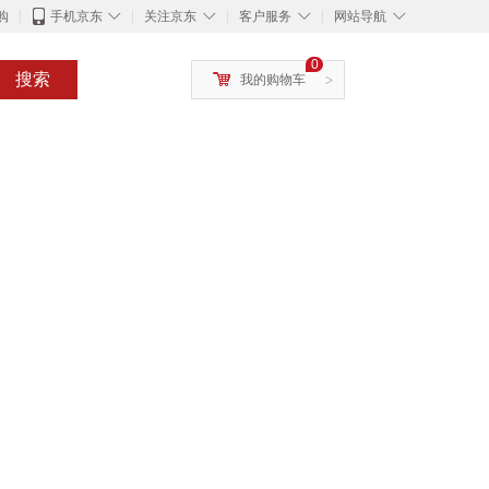
◇
◇
◇
◇
购
手机京东
关注京东
客户服务
网站导航
0
搜索
我的购物车
>