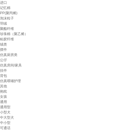
进口
记忆棉
PP(聚丙烯)
泡沫粒子
羽绒
聚酯纤维
珍珠棉（聚乙烯）
粘胶纤维
绒类
摆件
仿真厨房类
公仔
仿真房间/家具
挂件
背包
仿真喂哺护理
其他
抱枕
女孩
通用
通用型
小型犬
中大型犬
中小型
可通话