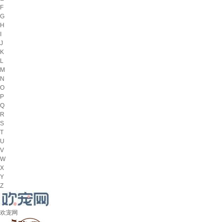
F
G
H
I
J
K
L
M
N
O
P
Q
R
S
T
U
V
W
X
Y
Z
欢宠网