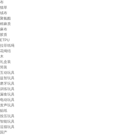
布
猫草
绒布
聚氨酯
棉麻质
麻布
胶质
ETPU
拉菲纸绳
花绳结
木
礼盒装
简装
互动玩具
益智玩具
磨牙玩具
训练玩具
漏食玩具
电动玩具
发声玩具
贴纸
按压玩具
智能玩具
逗猫玩具
国产