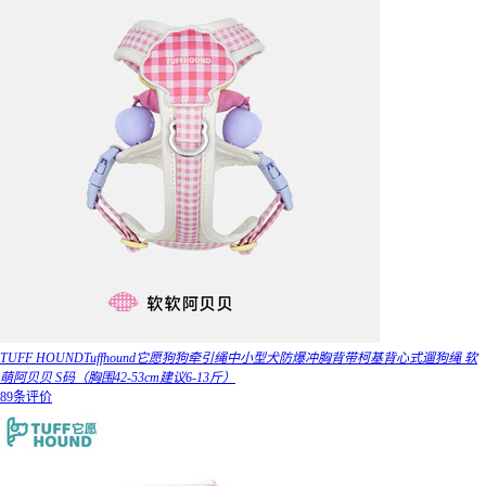
TUFF HOUNDTuffhound它愿狗狗牵引绳中小型犬防爆冲胸背带柯基背心式遛狗绳 软
萌阿贝贝 S码（胸围42-53cm建议6-13斤）
89条评价