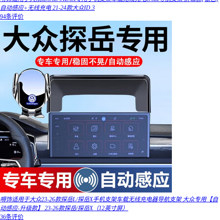
自动感应+无线充电 21-24款大众ID.3
94条评价
嘚饰适用于大众23-26款探岳L/探岳X手机支架车载无线充电器导航支架 大众专用【自
动感应-升级款】 23-26款探岳/探岳X（12英寸屏）
36条评价