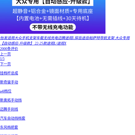
怡发适用大众手机支架车载无线充电迈腾途观L探岳途岳帕萨特导航支架 大众专用
【自动感应-升级款】 22-25款途观L/途观X
2000条评价
上一页
1/5
下一页
挂档杆总成
新奇骏手动
a4l档位
新奥拓手动挡
迈腾手刹线
汽车自动挡档套
东风档把套