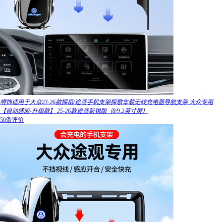
嘚饰适用于大众23-26款探岳/途岳手机支架探歌车载无线充电器导航支架 大众专用
【自动感应-升级款】 25-26款途岳新锐版（8/9.2英寸屏）
50条评价