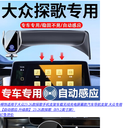
嘚饰适用于大众23-26款探歌手机支架车载无线充电屏幕款汽车导航支架 大众专用
【自动感应-升级款】 23-26款探歌（8/9.2英寸屏）
87条评价