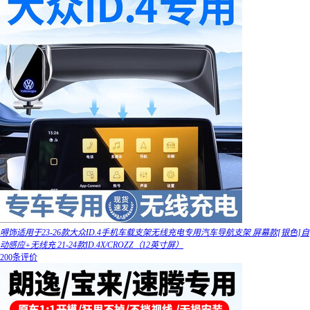
嘚饰适用于23-26款大众ID.4手机车载支架无线充电专用汽车导航支架 屏幕款[银色]自
动感应+无线充 21-24款ID.4X/CROZZ（12英寸屏）
200条评价