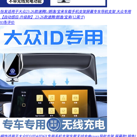
怡发适用于大众23-26款速腾L/朗逸/宝来车载手机支架屏幕专车导航支架 大众专用
【自动感应-升级款】 23-26款速腾/朗逸/宝来(12英寸)
93条评价
嘚饰适用于大众ID3/ID4/ID6X专用手机支架车载无线充电crozz导航支架 屏幕款[银色]