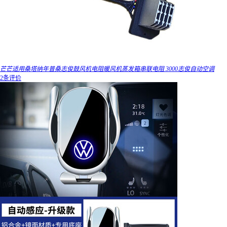
芒芒适用桑塔纳年普桑志俊鼓风机电阻暖风机蒸发箱串联电阻 3000志俊自动空调
2条评价