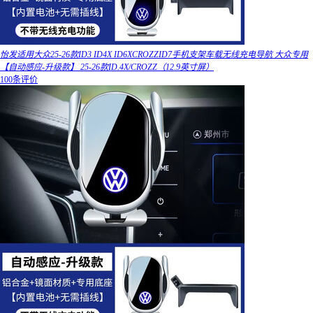
怡发适用大众25-26款ID3 ID4X ID6XCROZZID7手机支架车载无线充电导航 大众专用
【自动感应-升级款】 25-26款ID.4X/CROZZ（12.9英寸屏）
100条评价