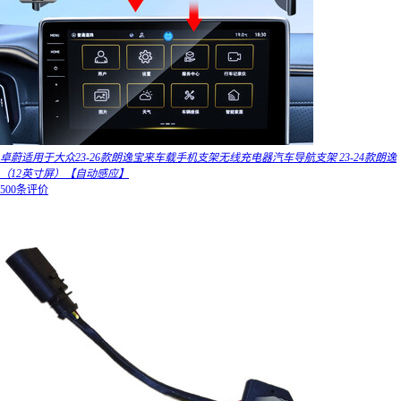
卓蔚适用于大众23-26款朗逸宝来车载手机支架无线充电器汽车导航支架 23-24款朗逸
（12英寸屏）【自动感应】
500条评价