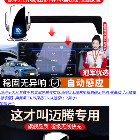
适用于大众车载手机支架屏幕导航自动感应无线充电器稳固无异响 屏幕款【无线充-
尊享版】典雅黑 23-25探岳/22-24途观L(12英寸)
52条评价