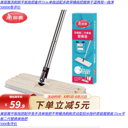
美丽雅洗刷刷平板拖把备件33cm单拖适配多款带桶拖把替换干湿两用一拖净
500000条评价
美丽雅平板拖把配件免手洗单拖把不带桶洗刷刷灵动型刮水拖杆原装替换装 33cm平
板二代替换单拖把
5000条评价