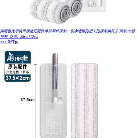
美丽雅免手洗平板拖把配件维修零件原装一刷净通用拖把头拖板单卖杆子 简装 大替
换布（2张）38cm*12cm
2000条评价