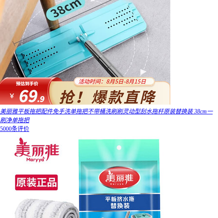
美丽雅平板拖把配件免手洗单拖把不带桶洗刷刷灵动型刮水拖杆原装替换装 38cm一
刷净单拖把
5000条评价