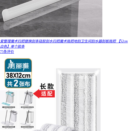
爱整理魔术扫把替换刮条硅胶刮水扫把魔术拖把地刮卫生间刮水器刮板拖把 【52cm
白色】单个胶条
75条评价