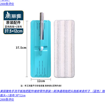
2000条评价
美丽雅免手洗平板拖把配件维修零件原装一刷净通用拖把头拖板单卖杆子 （蓝色）拖
板头+1张布 38*12cm
2000条评价