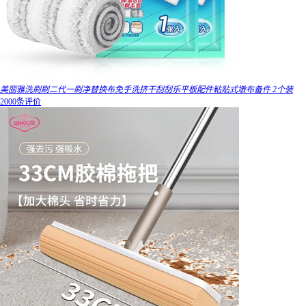
美丽雅洗刷刷二代一刷净替换布免手洗挤干刮刮乐平板配件粘贴式墩布备件 2个装
2000条评价