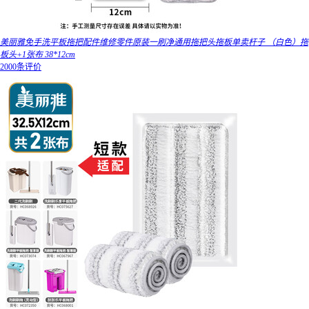
美丽雅免手洗平板拖把配件维修零件原装一刷净通用拖把头拖板单卖杆子 （白色）拖
板头+1张布 38*12cm
2000条评价