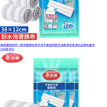
美丽雅拖把布一刷净替换布免手洗平板拖把配件洗刷净双鱼净好运墩布备件
1000条评价