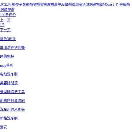
太太乐 拖布平板拖把地拖墩布替换备件纤维拖布适用于洗刷刷拖把 45cm 1个 平板拖
把替换布
100条评价
上一页
1/5
下一页
蓝色3刷头
车清洁养护套餐
网购拖把
mop单刷
电动洗车刷
美容除胡须
景湖牌清洁工具
新格轮毂清洁刷
洗车用纳米刷头
新格洗车刷
清安