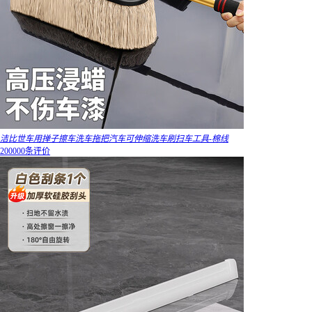
洁比世车用掸子擦车洗车拖把汽车可伸缩洗车刷扫车工具-棉线
200000条评价