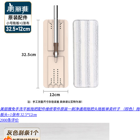
美丽雅免手洗平板拖把配件维修零件原装一刷净通用拖把头拖板单卖杆子 （棕色）拖
板头+1张布 32.5*12cm
2000条评价