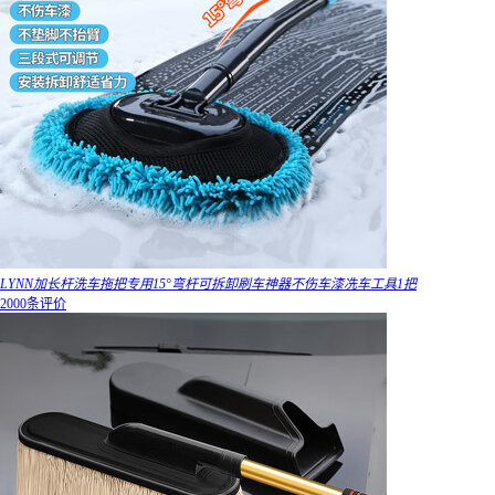
LYNN加长杆洗车拖把专用15°弯杆可拆卸刷车神器不伤车漆冼车工具1把
2000条评价