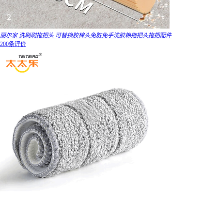
丽尔家 洗刷刷拖把头 可替换胶棉头免脏免手洗胶棉拖把头拖把配件
200条评价