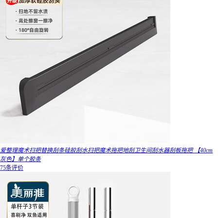
爱整理魔术扫把替换刮条硅胶刮水扫把魔术拖把地刮卫生间刮水器刮板拖把 【40cm
灰色】单个胶条
75条评价