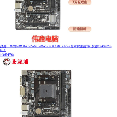
技嘉、华硕A88XM-DS2 a68 a88 a55 A58 AMD FM2+台式机主板9新 技嘉F2A88XM-
HD3
100条评价