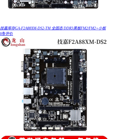
技嘉库存GA-F2A88XM-DS2-TM 全固态 DDR3黑板FM2/FM2+小板
0条评价