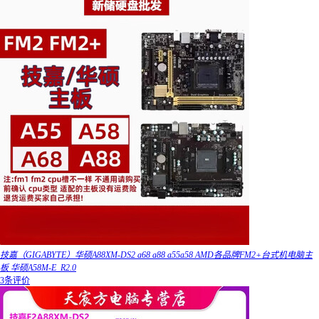
技嘉（GIGABYTE）华硕A88XM-DS2 a68 a88 a55a58 AMD各品牌FM2+台式机电脑主
板 华硕A58M-E_R2.0
3条评价