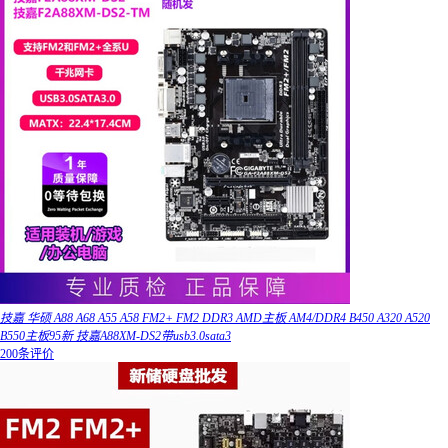
技嘉 华硕 A88 A68 A55 A58 FM2+ FM2 DDR3 AMD主板 AM4/DDR4 B450 A320 A520
B550主板95新 技嘉A88XM-DS2带usb3.0sata3
200条评价