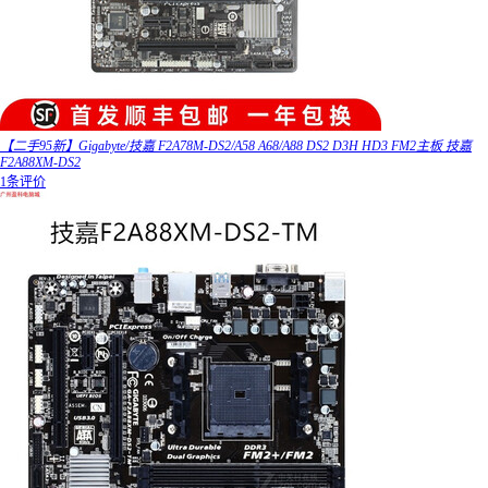
【二手95新】Gigabyte/技嘉 F2A78M-DS2/A58 A68/A88 DS2 D3H HD3 FM2主板 技嘉
F2A88XM-DS2
1条评价