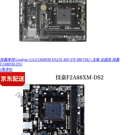
技嘉库存Gigabyte/ GA-F2A68HM-DS2/SI A68 A78 A88 FM2+主板 全固态 技嘉
F2A88XM-DS2
1条评价