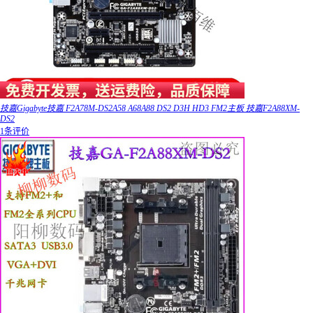
技嘉Gigabyte技嘉 F2A78M-DS2A58 A68A88 DS2 D3H HD3 FM2主板 技嘉F2A88XM-
DS2
1条评价