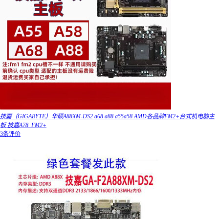
技嘉（GIGABYTE）华硕A88XM-DS2 a68 a88 a55a58 AMD各品牌FM2+台式机电脑主
板 技嘉A78_FM2+
3条评价