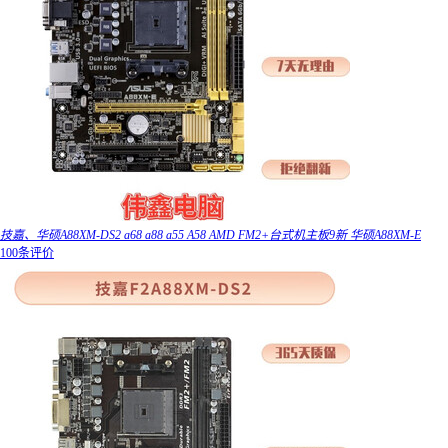
技嘉、华硕A88XM-DS2 a68 a88 a55 A58 AMD FM2+台式机主板9新 华硕A88XM-E
100条评价