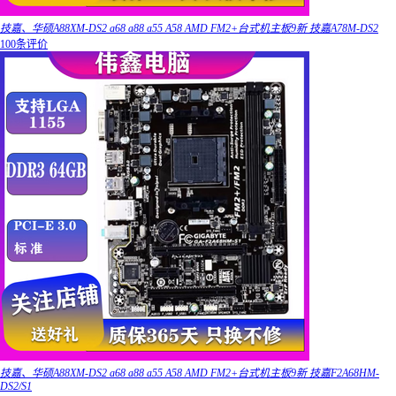
技嘉、华硕A88XM-DS2 a68 a88 a55 A58 AMD FM2+台式机主板9新 技嘉A78M-DS2
100条评价
技嘉、华硕A88XM-DS2 a68 a88 a55 A58 AMD FM2+台式机主板9新 技嘉F2A68HM-
DS2/S1