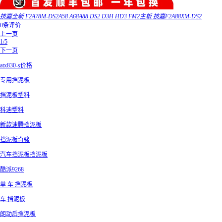
技嘉全新 F2A78M-DS2A58 A68A88 DS2 D3H HD3 FM2主板 技嘉F2A88XM-DS2
0条评价
上一页
1/5
下一页
atx830-s价格
专用挡泥板
挡泥板塑料
科迪塑料
新款速腾挡泥板
挡泥板奇骏
汽车挡泥板挡泥板
酷派9268
单 车 挡泥板
车 挡泥板
朗动后挡泥板