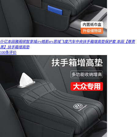
仆亿本田雅阁缤智享域crv皓影xrv思域飞度汽车中央扶手箱增高垫保护套 本田【尊贵
黑】扶手箱增高垫
100条评价