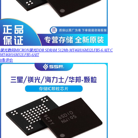
镁光数码MICRON镁光DDR SDRAM 512Mb MT46H16M32LFB5-6 AIT:C
MT46H16M32LFB5-6AIT
0条评价