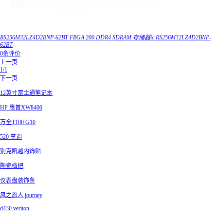
RS256M32LZ4D2BNP-62BT FBGA 200 DDR4 SDRAM 存储器ic RS256M32LZ4D2BNP-
62BT
0条评价
上一页
1/1
下一页
12英寸富士通笔记本
HP 惠普XW8400
万全T100 G10
520 空调
别克凯越内饰贴
陶瓷档把
仪表盘装饰条
风之旅人 journey
d430 veriton