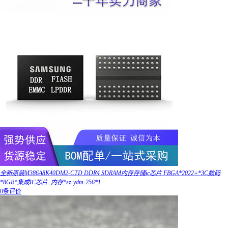
全新原装M386A8K40DM2-CTD DDR4 SDRAM内存存储ic芯片 FBGA*2022+*3C数码
*8GB*集成IC芯片_内存*sz-ydm-256*1
0条评价