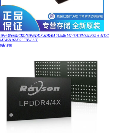
镁光数码MICRON镁光DDR SDRAM 512Mb MT46H16M32LFB5-6 AIT:C
MT46H16M32LFB5-6AIT
0条评价