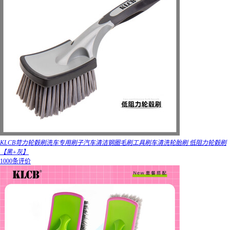
KLCB苛力轮毂刷洗车专用刷子汽车清洁钢圈毛刷工具刷车清洗轮胎刷 低阻力轮毂刷
【黑+灰】
1000条评价