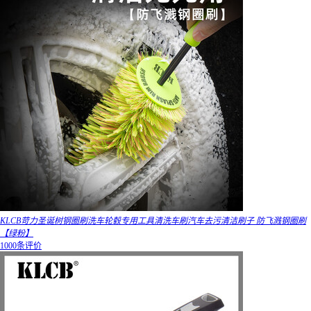
KLCB苛力圣诞树钢圈刷洗车轮毂专用工具清洗车刷汽车去污清洁刷子 防飞溅钢圈刷
【绿粉】
1000条评价