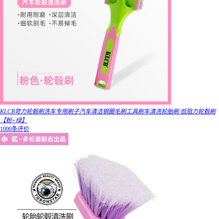
KLCB苛力轮毂刷洗车专用刷子汽车清洁钢圈毛刷工具刷车清洗轮胎刷 低阻力轮毂刷
【粉+绿】
1000条评价