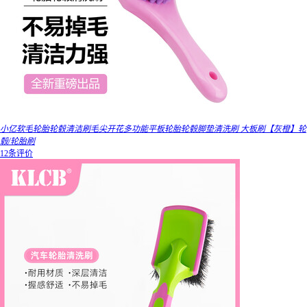
小亿软毛轮胎轮毂清洁刷毛尖开花多功能平板轮胎轮毂脚垫清洗刷 大板刷【灰橙】轮
毂/轮胎刷
12条评价