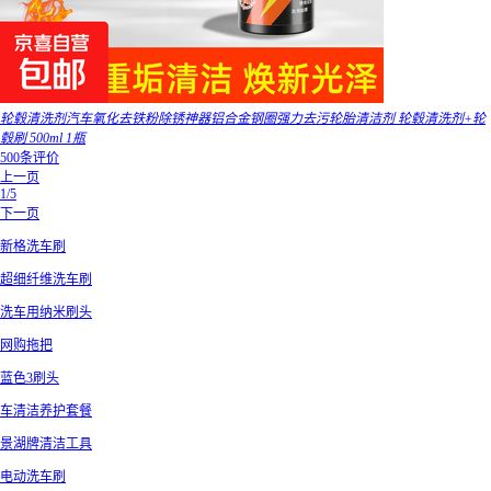
轮毂清洗剂汽车氧化去铁粉除锈神器铝合金钢圈强力去污轮胎清洁剂 轮毂清洗剂+轮
毂刷 500ml 1瓶
500条评价
上一页
1/5
下一页
新格洗车刷
超细纤维洗车刷
洗车用纳米刷头
网购拖把
蓝色3刷头
车清洁养护套餐
景湖牌清洁工具
电动洗车刷