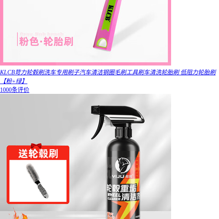
KLCB苛力轮毂刷洗车专用刷子汽车清洁钢圈毛刷工具刷车清洗轮胎刷 低阻力轮胎刷
【粉+绿】
1000条评价