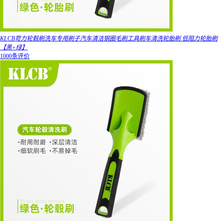
KLCB苛力轮毂刷洗车专用刷子汽车清洁钢圈毛刷工具刷车清洗轮胎刷 低阻力轮胎刷
【黑+绿】
1000条评价