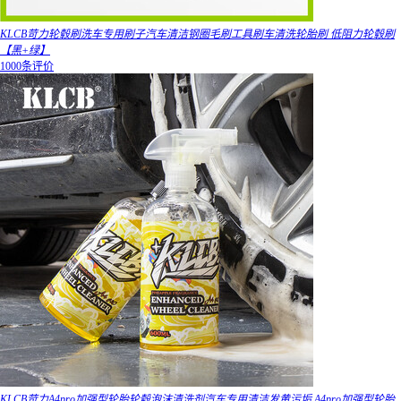
KLCB苛力轮毂刷洗车专用刷子汽车清洁钢圈毛刷工具刷车清洗轮胎刷 低阻力轮毂刷
【黑+绿】
1000条评价
KLCB苛力A4pro加强型轮胎轮毂泡沫清洗剂汽车专用清洁发黄污垢 A4pro加强型轮胎