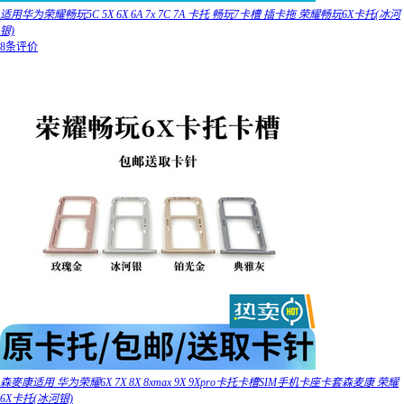
适用华为荣耀畅玩5C 5X 6X 6A 7x 7C 7A 卡托 畅玩7卡槽 插卡拖 荣耀畅玩6X卡托(冰河
银)
8条评价
森麥康适用 华为荣耀6X 7X 8X 8xmax 9X 9Xpro卡托卡槽SIM手机卡座卡套森麦康 荣耀
6X卡托(冰河银)