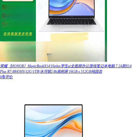
荣耀（HONOR）MagicBookX14/16plus学生ai全面屏办公游戏笔记本电脑 7 24款X14
Plus R7-8845HS|32G|1TB|冰河银2.8k高刷屏 16GB x 512GB纯固态
0条评价