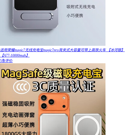
适用荣耀magic7无线充电宝magic7pro背夹式大容量可带上高铁火车 【冰河银】
【A77-10000mah】
5条评价