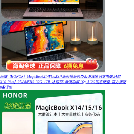
荣耀（HONOR）MagicBookX14Plus战斗版轻薄商务办公游戏笔记本电脑 24款
X14_Plus】R7-8845HS_32G_1TB_冰河银2.8k高刷屏 16g_512G固态硬盘_官方标配
0条评价