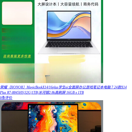
荣耀（HONOR）MagicBookX14/16plus学生ai全面屏办公游戏笔记本电脑 7 24款X14
Plus R7-8845HS|32G|1TB|冰河银2.8k高刷屏 16GB x 1TB
0条评价