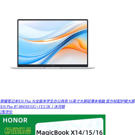
荣耀笔记本X16 Plus AI全能本学生办公商务 16英寸大屏轻薄本电脑 官方标配护眼大屏
X16 Plus R7-8845H/32G+1T/2.5K丨冰河银
2条评价