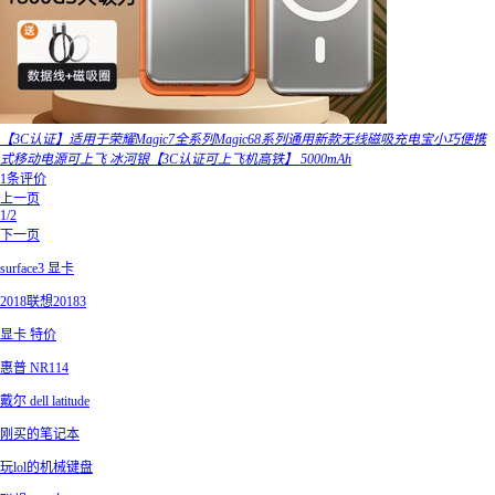
【3C认证】适用于荣耀Magic7全系列Magic68系列通用新款无线磁吸充电宝小巧便携
式移动电源可上飞 冰河银【3C认证可上飞机高铁】 5000mAh
1条评价
上一页
1/2
下一页
surface3 显卡
2018联想20183
显卡 特价
惠普 NR114
戴尔 dell latitude
刚买的笔记本
玩lol的机械键盘