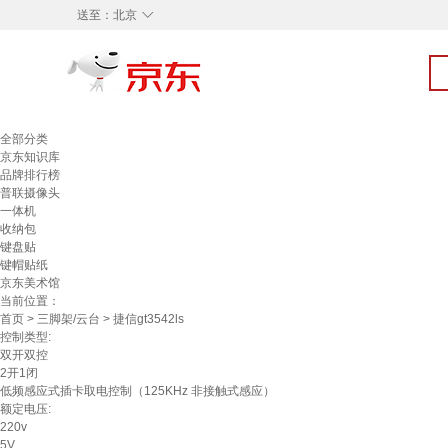
◇
送至：
北京
全部分类
京东知识库
品牌排行榜
普联摄像头
一体机
收纳包
键盘贴
键帽贴纸
京东美术馆
当前位置：
首页
>
三脚架/云台
> 捷信gt3542ls
控制类型:
双开双控
2开1闭
低频感应式插卡取电控制（125KHz 非接触式感应）
额定电压:
220v
5V