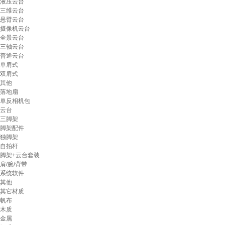
液压云台
三维云台
悬臂云台
摄像机云台
全景云台
三轴云台
普通云台
单肩式
双肩式
其他
落地扇
单反相机包
云台
三脚架
脚架配件
独脚架
自拍杆
脚架+云台套装
肩/腕/背带
系统软件
其他
其它材质
帆布
木质
金属