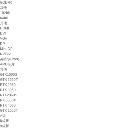
GDDR6
其他
192bit
64bit
其他
HDMI
DVI
VGA
DP
Mini-DP
NVIDIA
英特尔(Intel)
AMD芯片
其他
GTX1660S
GTX 1660Ti
RTX 2060
RTX 3060
RTX2060S
RX 6650XT
RTX 4060
GTX 1050Ti
A级
8成新
9成新