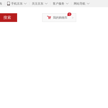
◇
◇
◇
◇
购
手机京东
关注京东
客户服务
网站导航
0
搜索
我的购物车
>