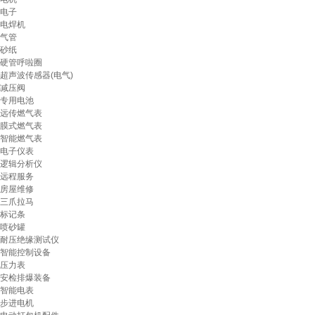
电子
电焊机
气管
砂纸
硬管呼啦圈
超声波传感器(电气)
减压阀
专用电池
远传燃气表
膜式燃气表
智能燃气表
电子仪表
逻辑分析仪
远程服务
房屋维修
三爪拉马
标记条
喷砂罐
耐压绝缘测试仪
智能控制设备
压力表
安检排爆装备
智能电表
步进电机