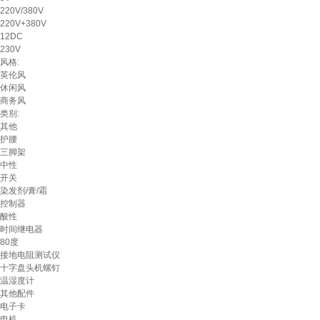
220V/380V
220V+380V
12DC
230V
风格:
英伦风
休闲风
商务风
类别:
其他
护腰
三脚架
中性
开关
染发剂/膏/霜
控制器
酸性
时间继电器
80度
接地电阻测试仪
十字盘头机螺钉
温湿度计
其他配件
电子卡
电机