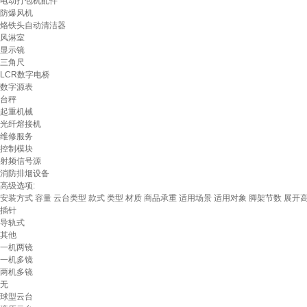
电动打包机配件
防爆风机
烙铁头自动清洁器
风淋室
显示镜
三角尺
LCR数字电桥
数字源表
台秤
起重机械
光纤熔接机
维修服务
控制模块
射频信号源
消防排烟设备
高级选项:
安装方式
容量
云台类型
款式
类型
材质
商品承重
适用场景
适用对象
脚架节数
展开
插针
导轨式
其他
一机两镜
一机多镜
两机多镜
无
球型云台