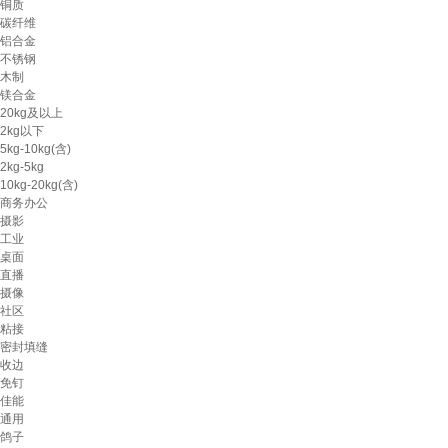
铜质
碳纤维
铝合金
不锈钢
木制
镁合金
20kg及以上
2kg以下
5kg-10kg(含)
2kg-5kg
10kg-20kg(含)
商务办公
摄影
工业
桌面
直播
摄像
社区
粘接
密封填缝
收边
免钉
佳能
通用
鸽子