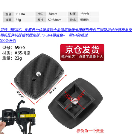
贝欣（BEXIN）夹座云台快装板铝合金通用雅佳卡槽球形云台三脚架加长快装板单反
相机配件快拆相机固定板 PU-50A铝合金+一颗1/4的螺丝
500条评价