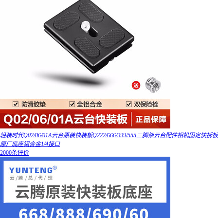
轻装时代Q02/06/01A云台原装快装板Q222/666/999/555三脚架云台配件相机固定快拆板
原厂底座铝合金1/4接口
2000条评价