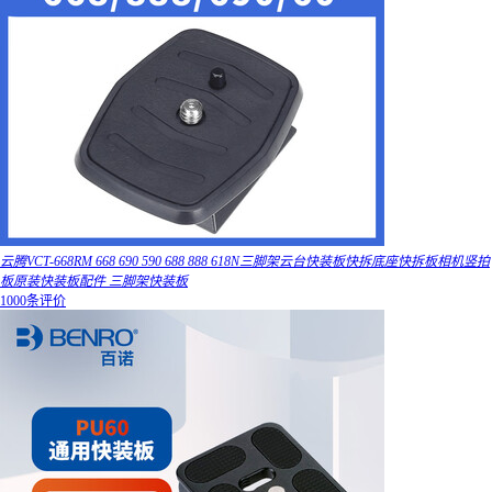
云腾VCT-668RM 668 690 590 688 888 618N三脚架云台快装板快拆底座快拆板相机竖拍
板原装快装板配件 三脚架快装板
1000条评价