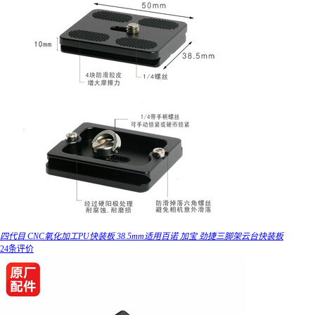
四代目 CNC氧化加工PU快装板 38.5mm适用百诺 加宝 劲捷三脚架云台快装板
24条评价