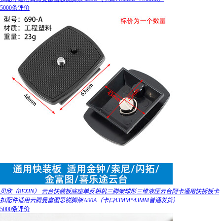
5000条评价
贝欣（BEXIN） 云台快装板底座单反相机三脚架球形三维液压云台阿卡通用快拆板卡
扣配件适用云腾曼富图思锐脚架 690A（卡口43MM*43MM普通发货）
5000条评价