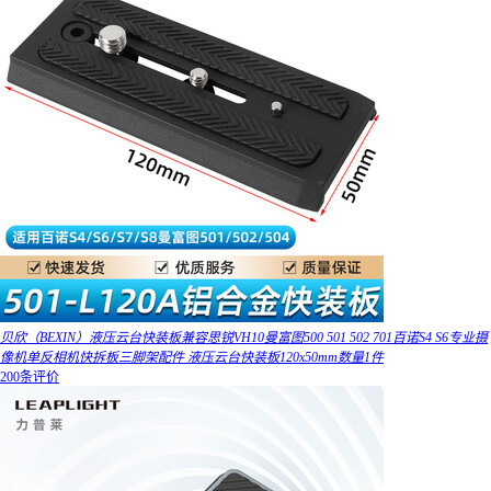
贝欣（BEXIN）液压云台快装板兼容思锐VH10曼富图500 501 502 701百诺S4 S6专业摄
像机单反相机快拆板三脚架配件 液压云台快装板120x50mm数量1件
200条评价