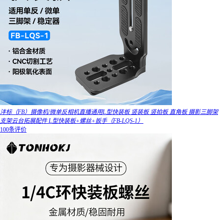
沣标（FB）摄像机/微单反相机直播通用L型快装板 竖装板 竖拍板 直角板 摄影三脚架
支架云台拓展配件 L型快装板+螺丝+扳手（FB-LQS-1）
100条评价