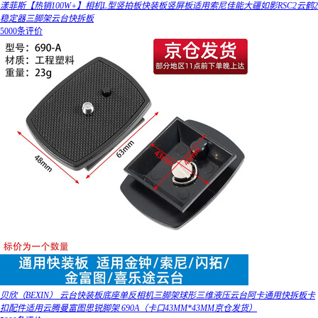
漾菲斯【热销100W+】相机L型竖拍板快装板竖屏板适用索尼佳能大疆如影RSC2云鹤2
稳定器三脚架云台快拆板
5000条评价
贝欣（BEXIN） 云台快装板底座单反相机三脚架球形三维液压云台阿卡通用快拆板卡
扣配件适用云腾曼富图思锐脚架 690A（卡口43MM*43MM京仓发货）