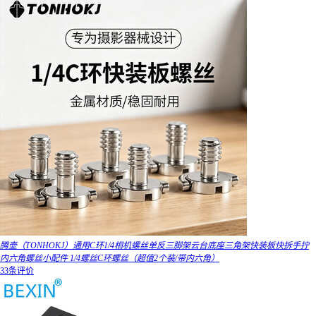
腾壶（TONHOKJ）通用C环1/4相机螺丝单反三脚架云台底座三角架快装板快拆手拧
内六角螺丝小配件 1/4螺丝C环螺丝（超值2个装/带内六角）
33条评价