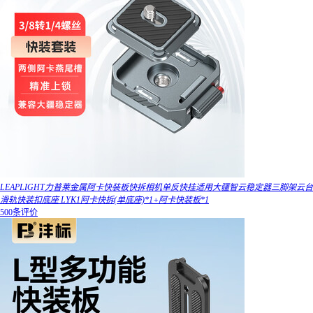
LEAPLIGHT力普莱金属阿卡快装板快拆相机单反快挂适用大疆智云稳定器三脚架云台
滑轨快装扣底座 LYK1阿卡快拆(单底座)*1+阿卡快装板*1
500条评价