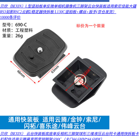
贝欣（BEXIN）L型竖拍板单反微单相机摄像机三脚架云台快装板适用索尼佳能大疆
RS3如影RSC2云鹤2稳定器快拆板 L130C竖拍板+螺丝+扳手(京仓发货）
10000条评价
贝欣（BEXIN） 云台快装板底座单反相机三脚架球形三维液压云台阿卡通用快拆板卡
扣配件适用云腾曼富图思锐脚架 690C（卡口44.6MM*44.6MM）