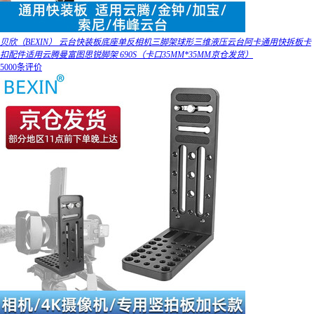
贝欣（BEXIN） 云台快装板底座单反相机三脚架球形三维液压云台阿卡通用快拆板卡
扣配件适用云腾曼富图思锐脚架 690S（卡口35MM*35MM京仓发货）
5000条评价