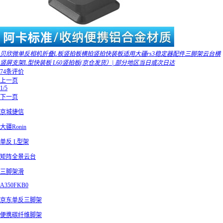
贝欣微单反相机折叠L板竖拍板横拍竖拍快装板适用大疆rs3稳定器配件三脚架云台横
竖屏支架L型快装板 L60竖拍板(京仓发货）| 部分地区当日或次日达
74条评价
上一页
1/5
下一页
京城捷信
大疆Ronin
单反 L型架
矩阵全景云台
三脚架滑
A350FKB0
京东单反三脚架
便携碳纤维脚架