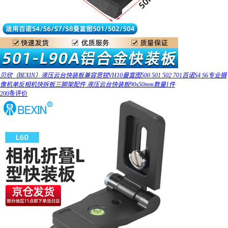
贝欣（BEXIN）液压云台快装板兼容思锐VH10曼富图500 501 502 701百诺S4 S6专业摄
像机单反相机快拆板三脚架配件 液压云台快装板90x50mm数量1件
200条评价