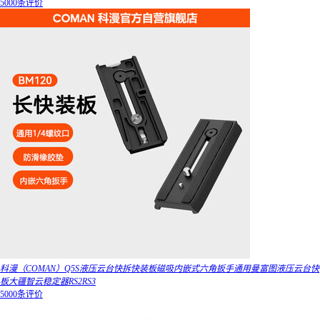
5000条评价
科漫（COMAN）Q5S液压云台快拆快装板磁吸内嵌式六角扳手通用曼富图液压云台快
板大疆智云稳定器RS2RS3
5000条评价