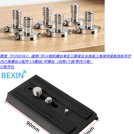
腾壶（TONHOKJ）通用C环1/4相机螺丝单反三脚架云台底座三角架快装板快拆手拧
内六角螺丝小配件 1/4螺丝C环螺丝（试用1个装/带内六角）
33条评价