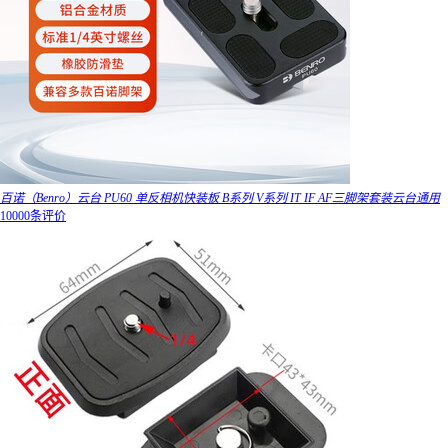
百诺（Benro）云台 PU60 单反相机快装板 B系列 V系列 IT IF AF三脚架套装云台通用
10000条评价