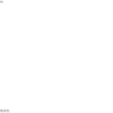
ms
 枪灰色