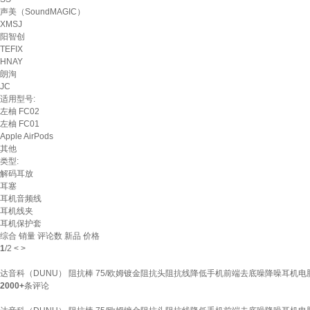
声美（SoundMAGIC）
XMSJ
阳智创
TEFIX
HNAY
朗洵
JC
适用型号:
左柚 FC02
左柚 FC01
Apple AirPods
其他
类型:
解码耳放
耳塞
耳机音频线
耳机线夹
耳机保护套
综合
销量
评论数
新品
价格
1
/
2
<
>
达音科（DUNU） 阻抗棒 75/欧姆镀金阻抗头阻抗线降低手机前端去底噪降噪耳机电脑手机
2000+
条评论