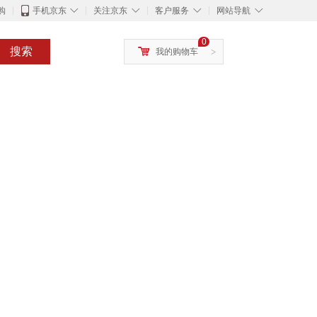
◇
◇
◇
◇
购
手机京东
关注京东
客户服务
网站导航
0
搜索
我的购物车
>