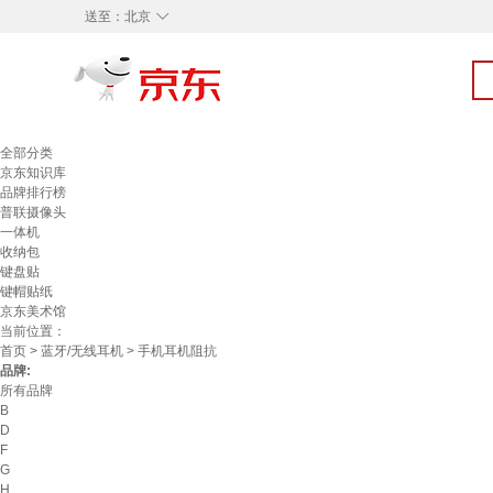
◇
送至：
北京
全部分类
京东知识库
品牌排行榜
普联摄像头
一体机
收纳包
键盘贴
键帽贴纸
京东美术馆
当前位置：
首页
>
蓝牙/无线耳机
> 手机耳机阻抗
品牌:
所有品牌
B
D
F
G
H