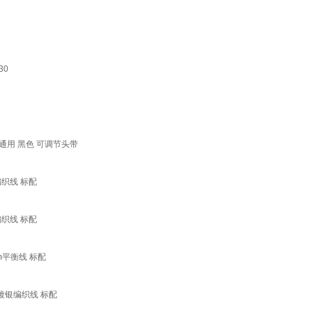
30
手机通用 黑色 可调节头带
编织线 标配
编织线 标配
m平衡线 标配
米镀银编织线 标配