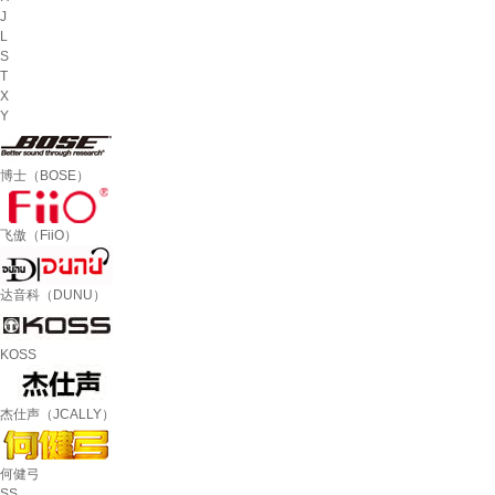
J
L
S
T
X
Y
博士（BOSE）
飞傲（FiiO）
达音科（DUNU）
KOSS
杰仕声（JCALLY）
何健弓
SS