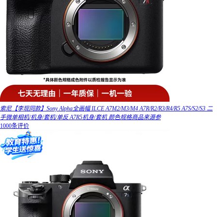
索尼【李现同款】Sony Alpha全画幅 ILCE A7M2/M3/M4 A7R/R2/R3/R4/R5 A7S/S2/S3 二
手微单相机/机身/套机/单反 A7R5机身/套机 颜色规格商品来源参
1000条评价