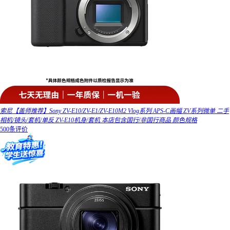
索尼【盖师推荐】Sony ZV-E10/ZV-E1/ZV-E10M2 Vlog系列 APS-C画幅 ZV系列微单 二手
相机/镜头/套机/单反 ZV-E10机身/套机 本店包含国行/非国行商品 颜色规格
500条评价