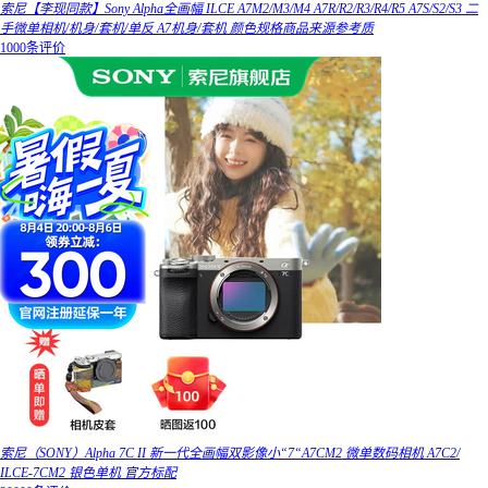
索尼【李现同款】Sony Alpha全画幅 ILCE A7M2/M3/M4 A7R/R2/R3/R4/R5 A7S/S2/S3 二
手微单相机/机身/套机/单反 A7机身/套机 颜色规格商品来源参考质
1000条评价
索尼（SONY）Alpha 7C II 新一代全画幅双影像小“7“A7CM2 微单数码相机 A7C2/
ILCE-7CM2 银色单机 官方标配