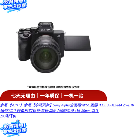
索尼（SONY）索尼【李现同款】Sony Alpha全画幅/APSC画幅 ILCE A7M3/M4 ZV-E10
A6400二手微单相机/机身/套机/单反 A6000机身+16-50mm f/3.5-
200条评价