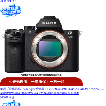
20000条评价
索尼【李现同款】Sony Alpha全画幅 ILCE A7M2/M3/M4 A7R/R2/R3/R4/R5 A7S/S2/S3 二
手微单相机/机身/套机/单反 A7C2机身/套机 颜色规格商品来源参
1000条评价