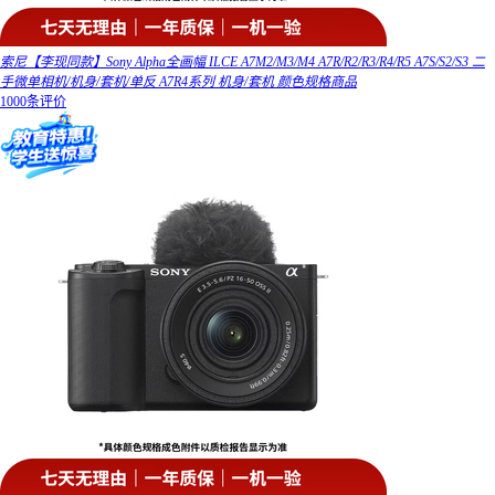
索尼【李现同款】Sony Alpha全画幅 ILCE A7M2/M3/M4 A7R/R2/R3/R4/R5 A7S/S2/S3 二
手微单相机/机身/套机/单反 A7R4系列 机身/套机 颜色规格商品
1000条评价