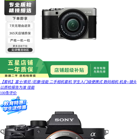
【套机】富士/索尼 /尼康/佳能 二手相机套机 学生入门级便携式 数码相机 机身+镜头
以质检报告为准 佳能
100条评价