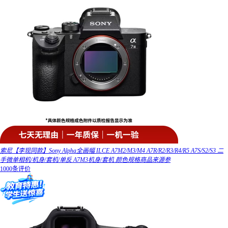
索尼【李现同款】Sony Alpha全画幅 ILCE A7M2/M3/M4 A7R/R2/R3/R4/R5 A7S/S2/S3 二
手微单相机/机身/套机/单反 A7M3机身/套机 颜色规格商品来源参
1000条评价