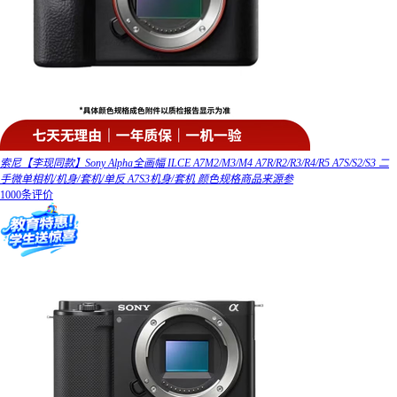
索尼【李现同款】Sony Alpha全画幅 ILCE A7M2/M3/M4 A7R/R2/R3/R4/R5 A7S/S2/S3 二
手微单相机/机身/套机/单反 A7S3机身/套机 颜色规格商品来源参
1000条评价