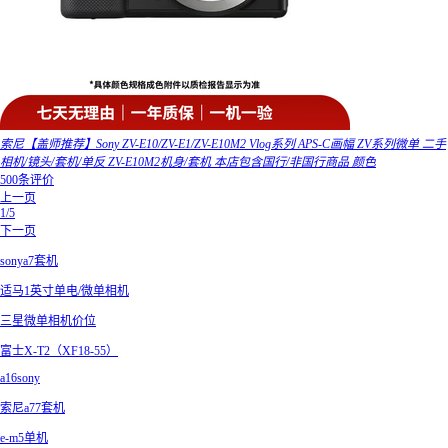
索尼【盖师推荐】Sony ZV-E10/ZV-E1/ZV-E10M2 Vlog系列 APS-C画幅 ZV系列微单 二手
相机/镜头/套机/单反 ZV-E10M2机身/套机 本店包含国行/非国行商品 颜色
500条评价
上一页
1/5
下一页
sonya7套机
适马1英寸单电/微单相机
三星微单相机价位
富士X-T2（XF18-55）
a16sony
索尼a77套机
e-m5单机