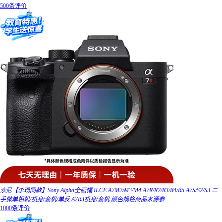
500条评价
索尼【李现同款】Sony Alpha全画幅 ILCE A7M2/M3/M4 A7R/R2/R3/R4/R5 A7S/S2/S3 二
手微单相机/机身/套机/单反 A7R3机身/套机 颜色规格商品来源参
1000条评价