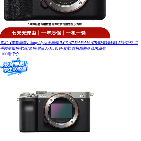
索尼【李现同款】Sony Alpha全画幅 ILCE A7M2/M3/M4 A7R/R2/R3/R4/R5 A7S/S2/S3 二
手微单相机/机身/套机/单反 A7M5机身/套机 颜色规格商品来源参
1000条评价