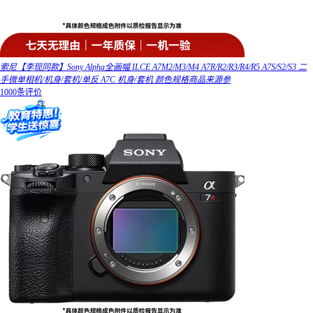
索尼【李现同款】Sony Alpha全画幅 ILCE A7M2/M3/M4 A7R/R2/R3/R4/R5 A7S/S2/S3 二
手微单相机/机身/套机/单反 A7C 机身/套机 颜色规格商品来源参
1000条评价