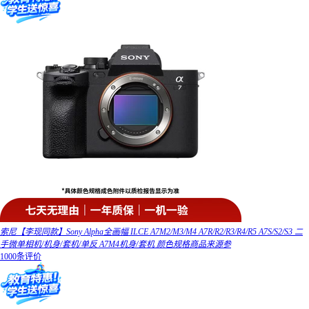
索尼【李现同款】Sony Alpha全画幅 ILCE A7M2/M3/M4 A7R/R2/R3/R4/R5 A7S/S2/S3 二
手微单相机/机身/套机/单反 A7M4机身/套机 颜色规格商品来源参
1000条评价