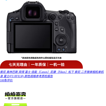
索尼 奥林巴斯 宾得 富士 佳能（Canon）尼康（Nikon）松下 索尼 二手微单相机单机
身 富士(FUJIFILM) 颜色规格参考质检报告
100条评价