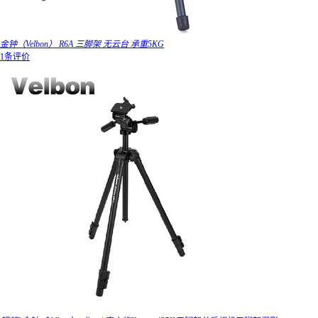
金钟（Velbon） R6A 三脚架 无云台 承重5KG
1条评价