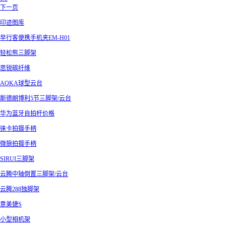
下一页
印迹图库
早行客便携手机夹EM-H01
轻松熊三脚架
思锐碳纤维
AOKA球型云台
斯德朗博利5节三脚架/云台
华为蓝牙自拍杆价格
徕卡拍摄手柄
微狼拍摄手柄
SIRUI三脚架
云腾中轴倒置三脚架/云台
云腾288独脚架
意美捷S
小型相机架