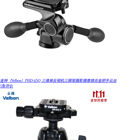
金钟（Velbon）PHD-65Q 三维单反相机三脚架摄影摄像镁合金把手云台
5条评价