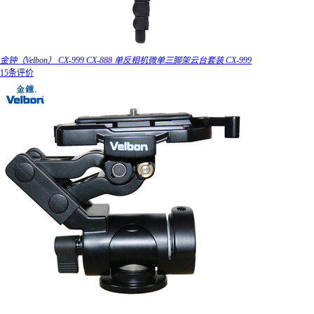
金钟（Velbon） CX-999 CX-888 单反相机微单三脚架云台套装 CX-999
15条评价