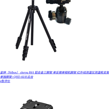
金钟（Velbon） sherpa R4A 铝合金三脚架 单反微单相机脚架 红外线测温仪测温枪支架
单独脚架+QHD-66AS云台
4条评价