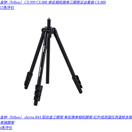
金钟（Velbon） CX-999 CX-888 单反相机微单三脚架云台套装 CX-888
15条评价
金钟（Velbon） sherpa R4A 铝合金三脚架 单反微单相机脚架 红外线测温仪测温枪支架
单独脚架
4条评价