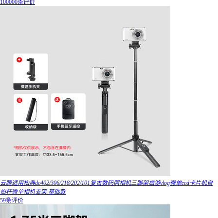
100000条评价
云腾适用松典dc402/306/218/202/101复古数码照相机三脚架旅游vlog微单ccd卡片机自
拍杆微单相机支架 基础款
59条评价