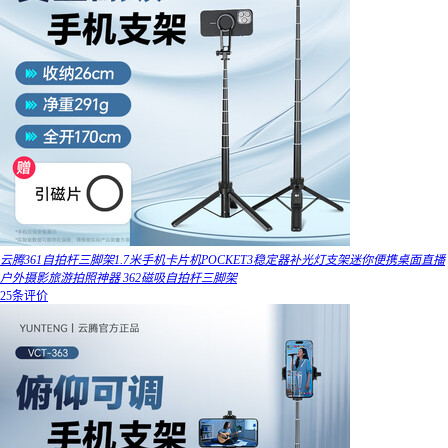
云腾361自拍杆三脚架1.7米手机卡片机POCKET3稳定器补光灯支架迷你便携桌面直播
户外摄影旅游拍照神器 362磁吸自拍杆三脚架
25条评价