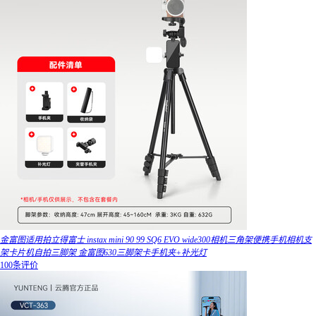
金富图适用拍立得富士 instax mini 90 99 SQ6 EVO wide300相机三角架便携手机相机支
架卡片机自拍三脚架 金富图630三脚架卡手机夹+补光灯
100条评价