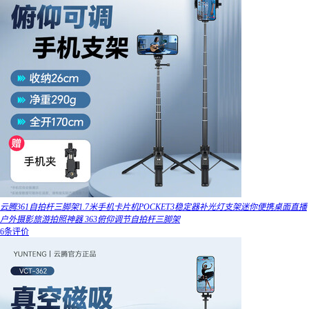
云腾361自拍杆三脚架1.7米手机卡片机POCKET3稳定器补光灯支架迷你便携桌面直播
户外摄影旅游拍照神器 363俯仰调节自拍杆三脚架
6条评价