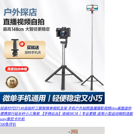
轻装时代ZP148自拍杆三脚架微单相机支架 手机户外拍照直播摄影视频vlog桌面迷你
便携旅行延长杆小三角架 【手柄云台】收纳38CM丨专业更稳 适用小型运动相机佳能
sony索尼卡片机
500条评价