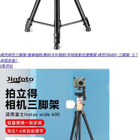
缔杰缔杰三脚架 微单相机/数码卡片相机/手持投影仪便携架 缔杰TR688V 三脚架（1.7
米铝合金）
6条评价