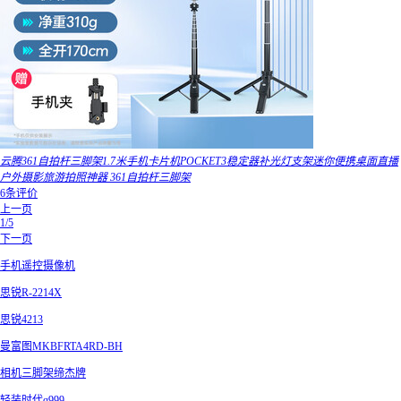
云腾361自拍杆三脚架1.7米手机卡片机POCKET3稳定器补光灯支架迷你便携桌面直播
户外摄影旅游拍照神器 361自拍杆三脚架
6条评价
上一页
1/5
下一页
手机遥控摄像机
思锐R-2214X
思锐4213
曼富图MKBFRTA4RD-BH
相机三脚架缔杰牌
轻装时代q999