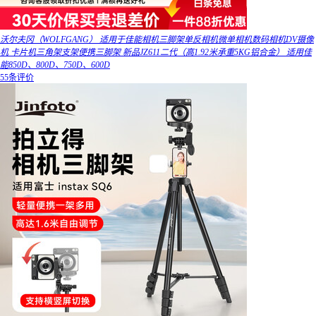
沃尔夫冈（WOLFGANG） 适用于佳能相机三脚架单反相机微单相机数码相机DV摄像
机 卡片机三角架支架便携三脚架 新品JZ611二代（高1.92米承重5KG铝合金） 适用佳
能850D、800D、750D、600D
55条评价