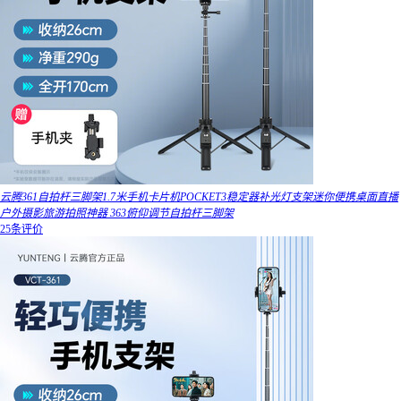
云腾361自拍杆三脚架1.7米手机卡片机POCKET3稳定器补光灯支架迷你便携桌面直播
户外摄影旅游拍照神器 363俯仰调节自拍杆三脚架
25条评价