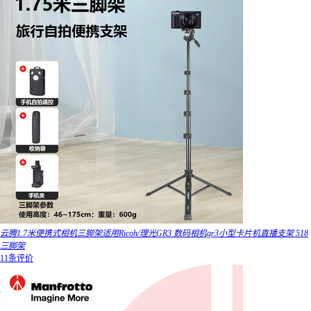
云腾1.7米便携式相机三脚架适用Ricoh/理光GR3 数码相机gr3小型卡片机直播支架 518
三脚架
11条评价