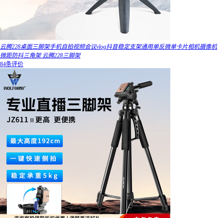
云腾228桌面三脚架手机自拍视频会议vlog抖音稳定支架通用单反微单卡片相机摄像机
微距防抖三角架 云腾228三脚架
84条评价