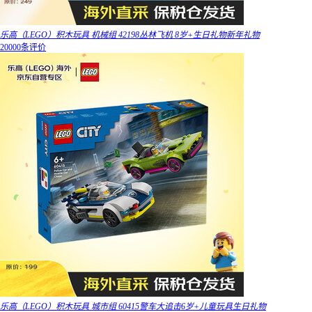
乐高（LEGO）积木玩具 机械组 42198丛林飞机 8岁+生日礼物新年礼物
20000条评价
乐高（LEGO）积木玩具 城市组 60415警车大追击6岁+儿童玩具生日礼物