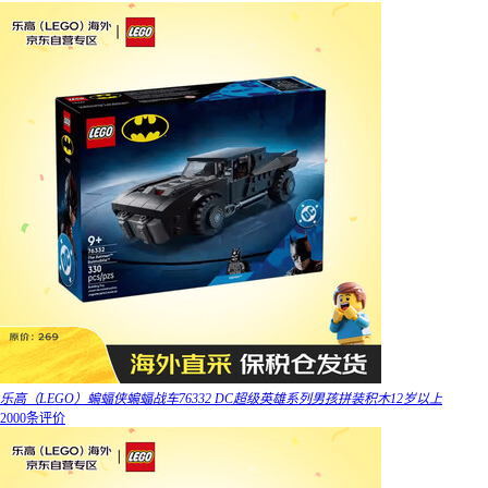
乐高（LEGO）蝙蝠侠蝙蝠战车76332 DC超级英雄系列男孩拼装积木12岁以上
2000条评价