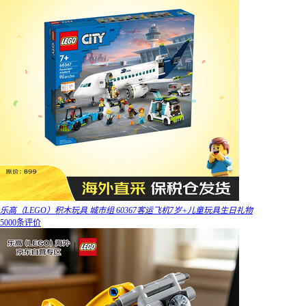
乐高（LEGO）积木玩具 城市组 60367客运飞机7岁+儿童玩具生日礼物
5000条评价