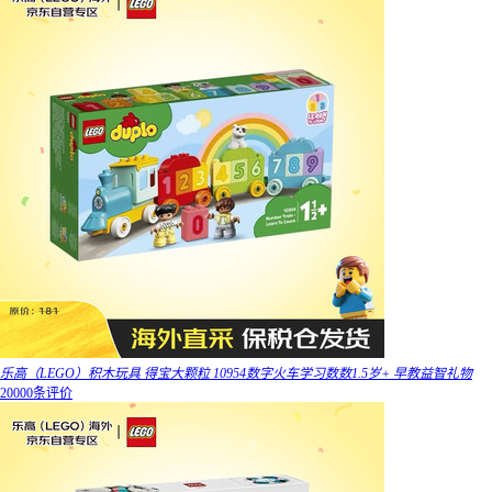
乐高（LEGO）积木玩具 得宝大颗粒 10954数字火车学习数数1.5岁+ 早教益智礼物
20000条评价