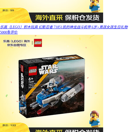
乐高（LEGO）积木玩具 幻影忍者 71851凯的神龙战斗机甲 6岁+男孩女孩生日礼物
5000条评价