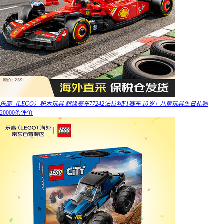
乐高（LEGO）积木玩具 超级赛车77242法拉利F1赛车 10岁+ 儿童玩具生日礼物
20000条评价