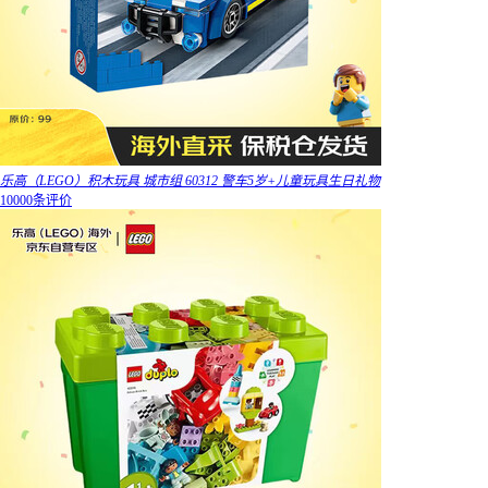
乐高（LEGO）积木玩具 城市组 60312 警车5岁+儿童玩具生日礼物
10000条评价