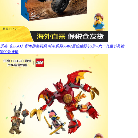
乐高（LEGO）积木拼装玩具 城市系列60402巨轮越野车5岁+六一儿童节礼物
5000条评价