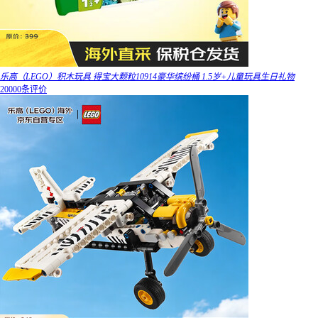
乐高（LEGO）积木玩具 得宝大颗粒10914豪华缤纷桶 1.5岁+儿童玩具生日礼物
20000条评价