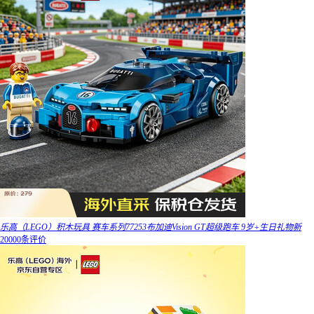
乐高（LEGO）积木玩具 赛车系列77253布加迪Vision GT超级跑车 9岁+生日礼物新
20000条评价