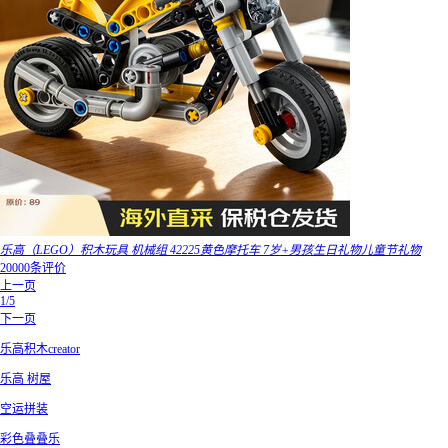
乐高（LEGO）积木玩具 机械组 42225黄色摩托车 7岁+男孩生日礼物儿童节礼物
20000条评价
上一页
1/5
下一页
乐高积木creator
乐高 树屋
空运拼装
彩色叠叠乐