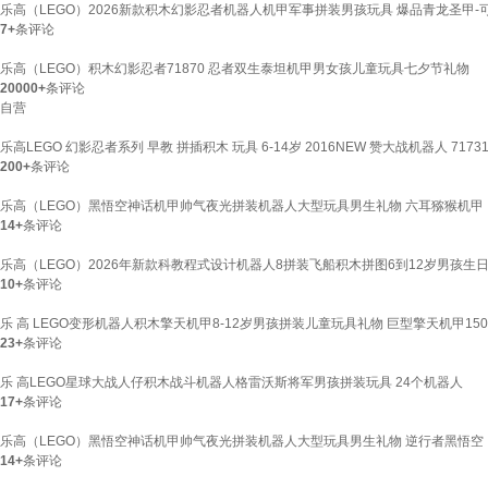
乐高（LEGO）2026新款积木幻影忍者机器人机甲军事拼装男孩玩具 爆品青龙圣甲-可
7+
条评论
乐高（LEGO）积木幻影忍者71870 忍者双生泰坦机甲男女孩儿童玩具七夕节礼物
20000+
条评论
自营
乐高LEGO 幻影忍者系列 早教 拼插积木 玩具 6-14岁 2016NEW 赞大战机器人 7173
200+
条评论
乐高（LEGO）黑悟空神话机甲帅气夜光拼装机器人大型玩具男生礼物 六耳猕猴机甲【
14+
条评论
乐高（LEGO）2026年新款科教程式设计机器人8拼装飞船积木拼图6到12岁男孩生日
10+
条评论
乐 高 LEGO变形机器人积木擎天机甲8-12岁男孩拼装儿童玩具礼物 巨型擎天机甲15
23+
条评论
乐 高LEGO星球大战人仔积木战斗机器人格雷沃斯将军男孩拼装玩具 24个机器人
17+
条评论
乐高（LEGO）黑悟空神话机甲帅气夜光拼装机器人大型玩具男生礼物 逆行者黑悟空【
14+
条评论