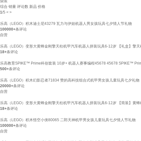
袋装
综合
销量
评论数
新品
价格
1
/
5
<
>
乐高（LEGO）积木迪士尼43279 瓦力与伊娃机器人男女孩玩具七夕情人节礼物
100000+
条评论
自营
乐高（LEGO）变形大黄蜂金刚擎天柱机甲汽车机器人拼装玩具6-12岁 【礼盒】擎
18+
条评论
乐高教育SPIKE™ Prime科创套装 10岁+ 机器人赛事编程45678 45678 SPIKE™ Pr
500+
条评论
乐高（LEGO）积木幻影忍者71834 赞的高科技组合式机甲男女孩儿童玩具七夕礼物
20000+
条评论
自营
乐高（LEGO）变形大黄蜂金刚擎天柱机甲汽车机器人拼装玩具6-12岁 【简装】黄蜂机
18+
条评论
乐高（LEGO）积木悟空小侠80065 二郎天神机甲男女孩儿童玩具七夕情人节礼物
100000+
条评论
自营