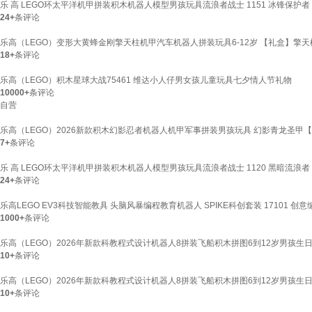
乐 高 LEGO环太平洋机甲拼装积木机器人模型男孩玩具流浪者战士 1151 冰锋保护者
24+
条评论
乐高（LEGO）变形大黄蜂金刚擎天柱机甲汽车机器人拼装玩具6-12岁 【礼盒】擎
18+
条评论
乐高（LEGO）积木星球大战75461 维达小人仔男女孩儿童玩具七夕情人节礼物
10000+
条评论
自营
乐高（LEGO）2026新款积木幻影忍者机器人机甲军事拼装男孩玩具 幻影青龙圣甲
7+
条评论
乐 高 LEGO环太平洋机甲拼装积木机器人模型男孩玩具流浪者战士 1120 黑暗流浪者
24+
条评论
乐高LEGO EV3科技智能教具 头脑风暴编程教育机器人 SPIKE科创套装 17101 创意编
1000+
条评论
乐高（LEGO）2026年新款科教程式设计机器人8拼装飞船积木拼图6到12岁男孩生日
10+
条评论
乐高（LEGO）2026年新款科教程式设计机器人8拼装飞船积木拼图6到12岁男孩生日
10+
条评论