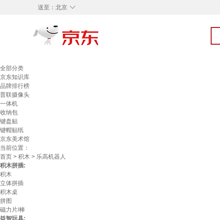
◇
送至：
北京
全部分类
京东知识库
品牌排行榜
普联摄像头
一体机
收纳包
键盘贴
键帽贴纸
京东美术馆
当前位置：
首页
>
积木
> 乐高机器人
积木拼插:
积木
立体拼插
积木桌
拼图
磁力片/棒
益智玩具: