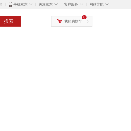
◇
◇
◇
◇
购
手机京东
关注京东
客户服务
网站导航
0
搜索
我的购物车
>