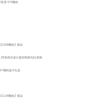
直变-570颗粒
1
1208颗粒】新品
 [手机程式设计遥控双模式]火星探
00+颗粒超大礼盒
1128颗粒】新品