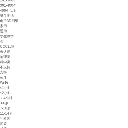
201-300个
301-400个
400个以上
纸质图纸
电子3D图纸
家用
通用
学生教学
否
CCC认证
未认证
物理类
科学类
不支持
支持
蓝牙
Wi-Fi
≤1小时
≤2小时
＞4小时
3-6岁
7-10岁
11-14岁
礼盒装
简装