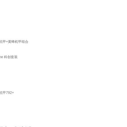
天机甲+黄蜂机甲组合
ime 科创套装
甲792+