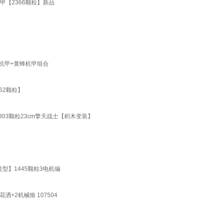
甲【2366颗粒】新品
天机甲+黄蜂机甲组合
62颗粒】
03颗粒23cm擎天战士【积木变装】
型】1445颗粒3电机编
+2机械狼 107504