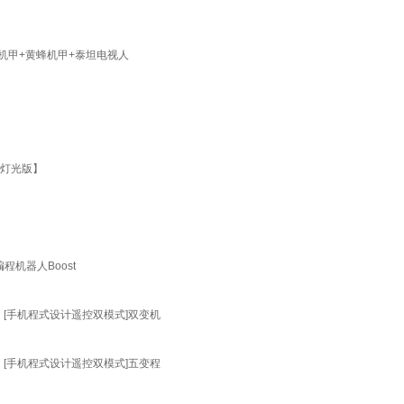
天机甲+黄蜂机甲+泰坦电视人
【灯光版】
程机器人Boost
 [手机程式设计遥控双模式]双变机
 [手机程式设计遥控双模式]五变程