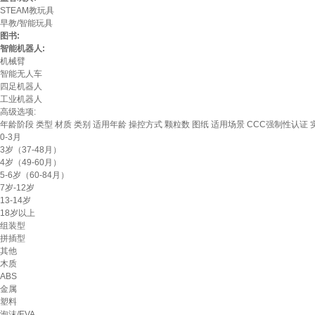
STEAM教玩具
早教/智能玩具
图书:
智能机器人:
机械臂
智能无人车
四足机器人
工业机器人
高级选项:
年龄阶段
类型
材质
类别
适用年龄
操控方式
颗粒数
图纸
适用场景
CCC强制性认证
0-3月
3岁（37-48月）
4岁（49-60月）
5-6岁（60-84月）
7岁-12岁
13-14岁
18岁以上
组装型
拼插型
其他
木质
ABS
金属
塑料
泡沫/EVA