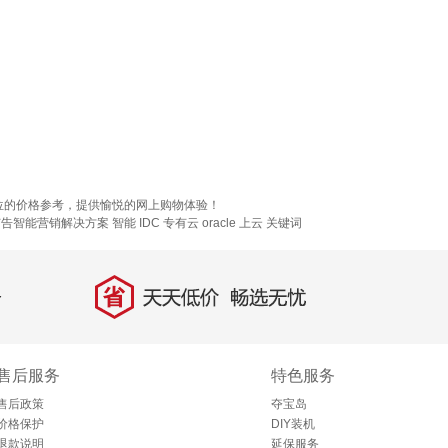
位的价格参考，提供愉悦的网上购物体验！
广告智能营销解决方案
智能 IDC 专有云
oracle 上云
关键词
省
天天低价，畅选无忧
售后服务
特色服务
售后政策
夺宝岛
价格保护
DIY装机
退款说明
延保服务