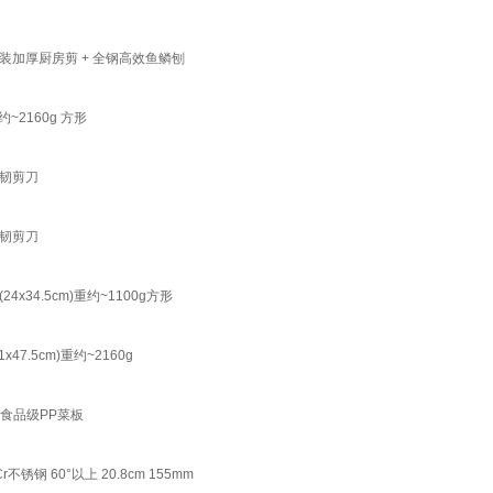
加厚厨房剪 + 全钢高效鱼鳞刨
2160g 方形
韧剪刀
韧剪刀
4.5cm)重约~1100g方形
5cm)重约~2160g
食品级PP菜板
 60°以上 20.8cm 155mm