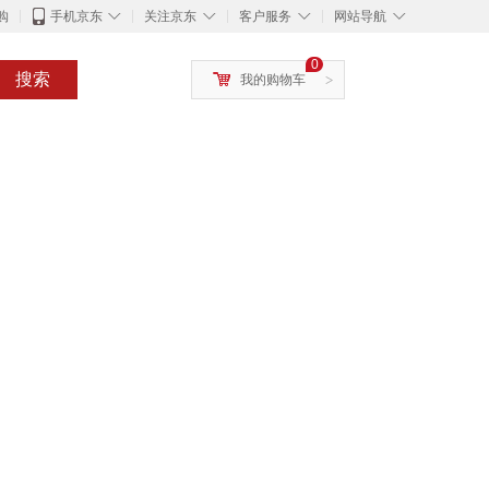
◇
◇
◇
◇
购
手机京东
关注京东
客户服务
网站导航
0
搜索
我的购物车
>