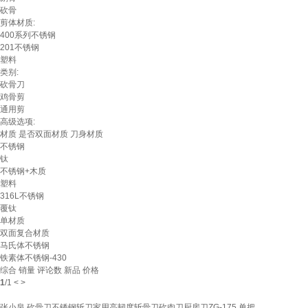
砍骨
剪体材质:
400系列不锈钢
201不锈钢
塑料
类别:
砍骨刀
鸡骨剪
通用剪
高级选项:
材质
是否双面材质
刀身材质
不锈钢
钛
不锈钢+木质
塑料
316L不锈钢
覆钛
单材质
双面复合材质
马氏体不锈钢
铁素体不锈钢-430
综合
销量
评论数
新品
价格
1
/
1
<
>
张小泉 砍骨刀不锈钢斩刀家用高韧度斩骨刀砍肉刀厨房刀ZG-175 单把