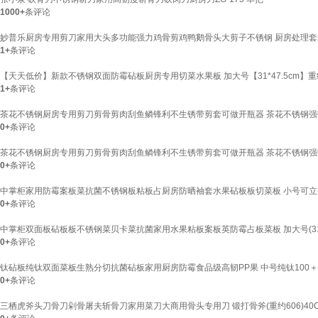
1000+
条评论
妙普乐厨房专用剪刀家用大头多功能强力鸡骨剪鸡鸭鹅骨头大剪子不锈钢 厨房处理套装
1+
条评论
【天天低价】新款不锈钢双面防霉砧板厨房专用切菜水果板 加大号【31*47.5cm】重约~
1+
条评论
茶花不锈钢厨房专用剪刀剪骨剪肉刮鱼鳞锋利不生锈带剪套可做开瓶器 茶花不锈钢强
0+
条评论
茶花不锈钢厨房专用剪刀剪骨剪肉刮鱼鳞锋利不生锈带剪套可做开瓶器 茶花不锈钢强
0+
条评论
中掌柜家用防霉案板菜抗菌不锈钢板粘板占厨房防晒袖套水果砧板板切菜板 小号可立(24x3
0+
条评论
中掌柜双面板砧板板不锈钢菜贝卡菜抗菌家用水果粘板案板英防霉占板菜板 加大号(31x47.
0+
条评论
钛砧板纯钛双面菜板生熟分切抗菌砧板家用厨房防霉食品级高韧PP果 中号纯钛100＋
0+
条评论
三栖虎斧头刀骨刀剁骨屠夫斩骨刀家用菜刀大商用骨头专用刀 锻打骨斧(重约606)40Cr不锈钢