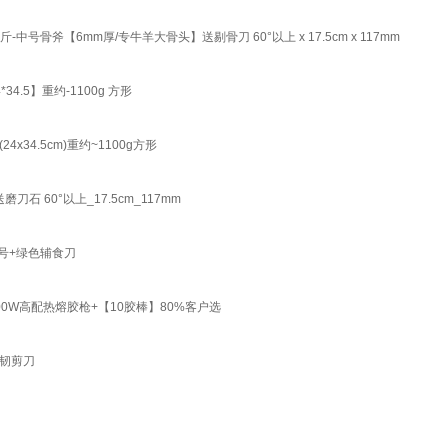
骨斧【6mm厚/专牛羊大骨头】送剔骨刀 60°以上 x 17.5cm x 117mm
5】重约-1100g 方形
4.5cm)重约~1100g方形
 60°以上_17.5cm_117mm
号+绿色辅食刀
W高配热熔胶枪+【10胶棒】80%客户选
韧剪刀