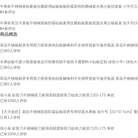
中掌柜不锈钢菜粘案板抗菌家用砧板板板防霉厨房防晒袖套水果占板切菜板 小号可立(24x3
0+
条评论
中掌柜英贝卡菜板不锈钢菜板防霉砧板家用抗菌粘板案板双面水果占板板菜 加大号(31x47.
0+
条评论
商品精选
茶花不锈钢厨房专用剪刀剪骨剪肉刮鱼鳞锋利不生锈带剪套可做开瓶器 茶花不锈钢强
已有
0
人评价
水果砧板可爱小熊菜板食品可研磨高韧不留痕卡通塑料小砧板定制 绿色小号+ 绿色大
已有
0
人评价
茶花不锈钢厨房专用剪刀剪骨剪肉刮鱼鳞锋利不生锈带剪套可做开瓶器 茶花不锈钢强
已有
0
人评价
张小泉 砍骨刀不锈钢斩刀家用高韧度斩骨刀砍肉刀厨房刀ZG-175 单把
已有
1000
人评价
【天天低价】新款不锈钢双面防霉砧板厨房专用切菜水果板 加大号【31*47.5cm】重约~
已有
1
人评价
张小泉 砍骨刀不锈钢斩刀家用高韧度斩骨刀砍肉刀厨房刀ZG-175 单把
已有
1000
人评价