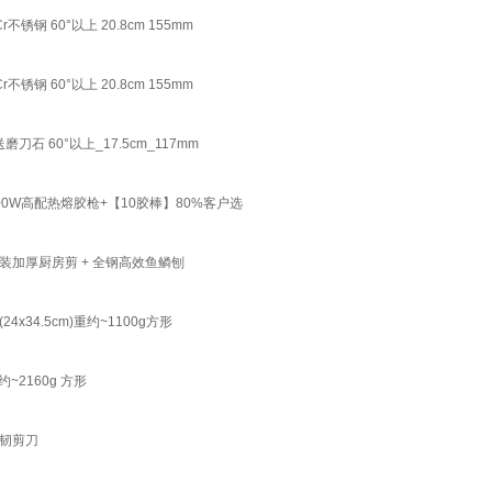
 60°以上 20.8cm 155mm
 60°以上 20.8cm 155mm
 60°以上_17.5cm_117mm
W高配热熔胶枪+【10胶棒】80%客户选
加厚厨房剪 + 全钢高效鱼鳞刨
4.5cm)重约~1100g方形
2160g 方形
韧剪刀