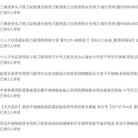
三栖虎斧头刀骨刀剁骨屠夫斩骨刀家用菜刀大商用骨头专用刀 锻打骨斧(重约606)40Cr不锈钢
已有
0
人评价
三栖虎斧头刀骨刀剁骨屠夫斩骨刀家用菜刀大商用骨头专用刀 锻打骨斧(重约606)40Cr不锈钢
已有
0
人评价
十八子作高硬剁骨刀家用商用斩大骨 重约1斤-相映骨刀【80cr三合钢_断骨利落剁】送磨刀石
已有
0
人评价
十八子作品质同款小剪刀家用剪子大号儿童文具办公迷你小号剪子学生不锈钢 黑色100
已有
0
人评价
妙普乐厨房专用剪刀家用大头多功能强力鸡骨剪鸡鸭鹅骨头大剪子不锈钢 厨房处理套装
已有
1
人评价
中掌柜家用防霉案板菜抗菌不锈钢板粘板占厨房防晒袖套水果砧板板切菜板 小号可立(24x3
已有
0
人评价
【天天低价】新款不锈钢双面防霉砧板厨房专用切菜水果板 加大号【31*47.5cm】重约~
已有
1
人评价
茶花不锈钢厨房专用剪刀剪骨剪肉刮鱼鳞锋利不生锈带剪套可做开瓶器 茶花不锈钢强
已有
0
人评价