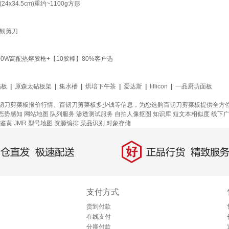
4.5cm)重约~1100g方形
韧剪刀
W高配热熔胶枪+【10胶棒】80%客户选
砧板
|
原森太砧板架
|
集水槽
|
烘培下午茶
|
爱达斯
|
liflicon
|
一品厨坊面板
韧刀剪菜板报价行情、百韧刀剪菜板多少钱等信息，为您选购百韧刀剪菜板提供全方
态势感知
网站地图
队列服务
渗透测试服务
自拍人像抠图
知识库
短文本相似度
线下
鉴黄
JMR
型号地图
资源编排
菜品识别
对象存储
好
直发，极速配送
正品行货，精致服务
支付方式
货到付款
在线支付
分期付款