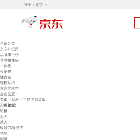
◇
送至：
北京
全部分类
京东知识库
品牌排行榜
普联摄像头
一体机
收纳包
键盘贴
键帽贴纸
京东美术馆
当前位置：
首页
>
砧板
> 百韧刀剪菜板
刀剪菜板:
砧板
剪刀
菜刀
砍骨刀/砍斧刀
功能:
剔骨