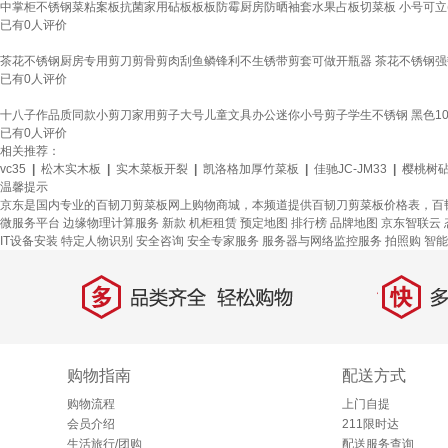
中掌柜不锈钢菜粘案板抗菌家用砧板板板防霉厨房防晒袖套水果占板切菜板 小号可立(24x3
已有
0
人评价
茶花不锈钢厨房专用剪刀剪骨剪肉刮鱼鳞锋利不生锈带剪套可做开瓶器 茶花不锈钢强
已有
0
人评价
十八子作品质同款小剪刀家用剪子大号儿童文具办公迷你小号剪子学生不锈钢 黑色100
已有
0
人评价
相关推荐：
vc35
|
松木实木板
|
实木菜板开裂
|
凯洛格加厚竹菜板
|
佳驰JC-JM33
|
樱桃树
温馨提示
京东是国内专业的百韧刀剪菜板网上购物商城，本频道提供百韧刀剪菜板价格表，百
微服务平台
边缘物理计算服务
新款
机柜租赁
预定地图
排行榜
品牌地图
京东智联云
IT设备安装
特定人物识别
安全咨询 安全专家服务
服务器与网络监控服务
拍照购
智能
多
快
品类齐全，轻松购物
多仓
购物指南
配送方式
购物流程
上门自提
会员介绍
211限时达
生活旅行/团购
配送服务查询