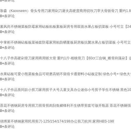
0+
条评论
靠森（Kaooseen）骨头专用刀家用剁刀屠夫高硬度商用切坎刀宰大骨斩骨刀 重约1.8斤-中号
0+
条评论
素风尚不锈钢菜板防霉家用砧板粘板案板厨房专用双面水果占板切菜板 小号可立【24*34.
0+
条评论
中掌柜不锈钢砧板板菜袖套防霉家用粘防晒案板厨房板抗菌水果占板切菜板 小号可立(24x3
0+
条评论
十八子作高硬剁骨刀家用商用斩大骨 重约1斤-相映骨刀【80cr三合钢_断骨利落剁】送磨刀石
0+
条评论
水果砧板可爱小熊菜板食品可研磨高韧不留痕卡通塑料小砧板定制 绿色小号+ 绿色大
0+
条评论
十八子作品质同款小剪刀家用剪子大号儿童文具办公迷你小号剪子学生不锈钢 黑色100
0+
条评论
茶花不锈钢厨房专用剪刀剪骨剪肉刮鱼鳞锋利不生锈带剪套可做开瓶器 茶花不锈钢强
0+
条评论
俏博莱不锈钢家用民用剪刀-125/154/174/198办公剪刀杭州 家用HBS-198
0+
条评论