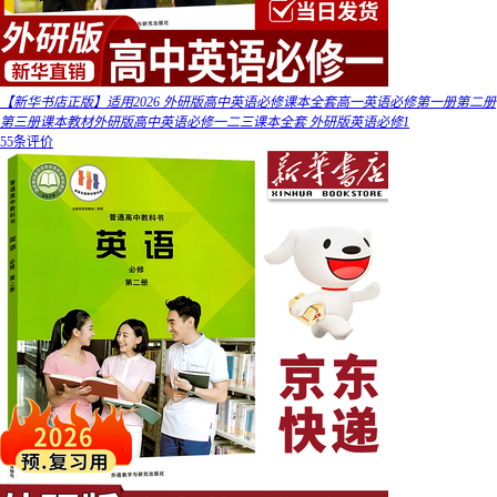
【新华书店正版】适用2026 外研版高中英语必修课本全套高一英语必修第一册第二册
第三册课本教材外研版高中英语必修一二三课本全套 外研版英语必修1
55条评价