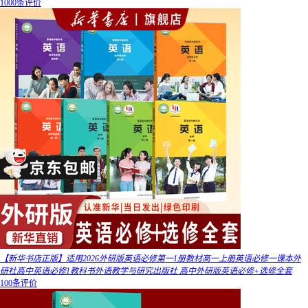
1000条评价
【新华书店正版】适用2026外研版英语必修第一1册教材高一上册英语必修一课本外
研社高中英语必修1教科书外语教学与研究出版社 高中外研版英语必修+选修全套
100条评价