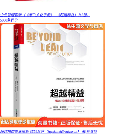
企业管理套装（《奈飞文化手册》+《超越精益》共2册）
5000条评价
超越精益贾亚堪斯·瑞尼瓦萨（JayakanthSrinivasan） 著,蔡春华