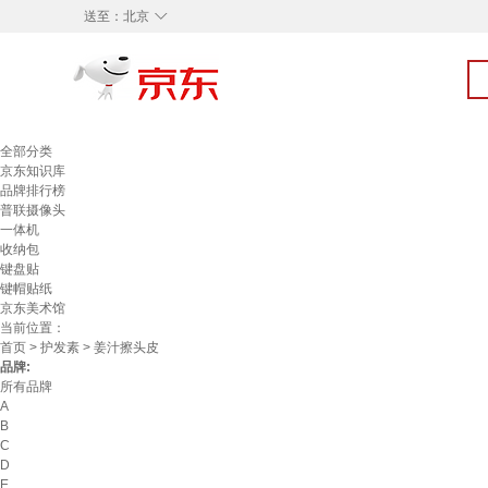
◇
送至：
北京
全部分类
京东知识库
品牌排行榜
普联摄像头
一体机
收纳包
键盘贴
键帽贴纸
京东美术馆
当前位置：
首页
>
护发素
> 姜汁擦头皮
品牌:
所有品牌
A
B
C
D
E