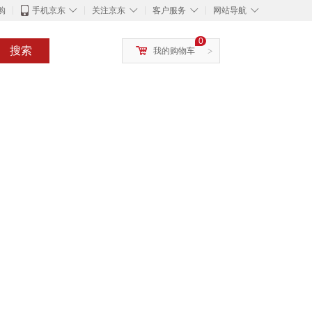
◇
◇
◇
◇
购
手机京东
关注京东
客户服务
网站导航
0
搜索
我的购物车
>