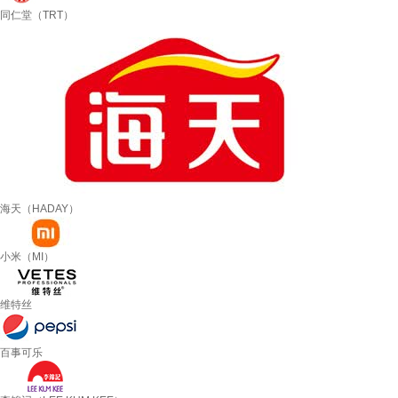
同仁堂（TRT）
海天（HADAY）
小米（MI）
维特丝
百事可乐