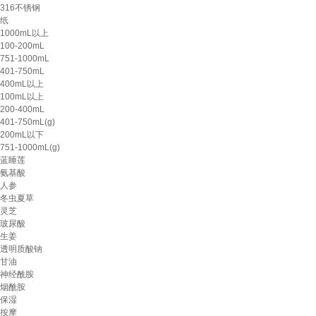
316不锈钢
纸
1000mL以上
100-200mL
751-1000mL
401-750mL
400mL以上
100mL以上
200-400mL
401-750mL(g)
200mL以下
751-1000mL(g)
蓝睡莲
氨基酸
人参
冬虫夏草
灵芝
玻尿酸
生姜
透明质酸钠
甘油
神经酰胺
烟酰胺
保湿
按摩