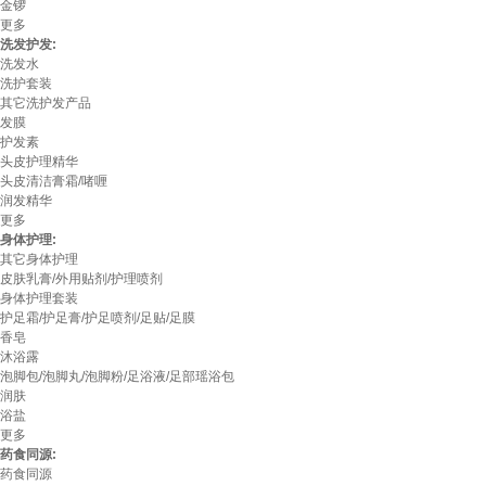
金锣
更多
洗发护发:
洗发水
洗护套装
其它洗护发产品
发膜
护发素
头皮护理精华
头皮清洁膏霜/啫喱
润发精华
更多
身体护理:
其它身体护理
皮肤乳膏/外用贴剂/护理喷剂
身体护理套装
护足霜/护足膏/护足喷剂/足贴/足膜
香皂
沐浴露
泡脚包/泡脚丸/泡脚粉/足浴液/足部瑶浴包
润肤
浴盐
更多
药食同源:
药食同源