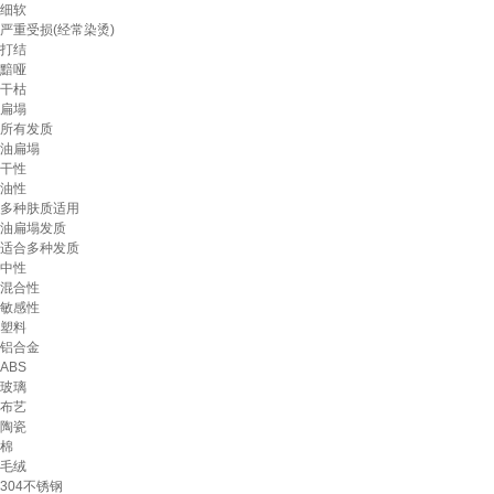
细软
严重受损(经常染烫)
打结
黯哑
干枯
扁塌
所有发质
油扁塌
干性
油性
多种肤质适用
油扁塌发质
适合多种发质
中性
混合性
敏感性
塑料
铝合金
ABS
玻璃
布艺
陶瓷
棉
毛绒
304不锈钢