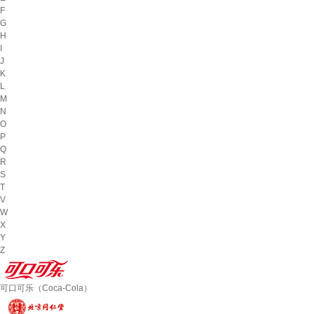
F
G
H
I
J
K
L
M
N
O
P
Q
R
S
T
V
W
X
Y
Z
可口可乐（Coca-Cola）