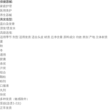
保健器械:
家庭护理
医用美护
养生器械
美发造型:
盖白染发膏
漂发/烫发水
高级选项:
适用季节
剂型
适用发质
适合头皮
材质
总净含量
原料成分
功效
类别
产地
主体材质
夏
秋
冬
通用
胶囊
条状
片状
组合
颗粒
粉剂
口服液
丸剂
块状
多种发质（敏感除外）
受损(染烫1-2次)
正常发质