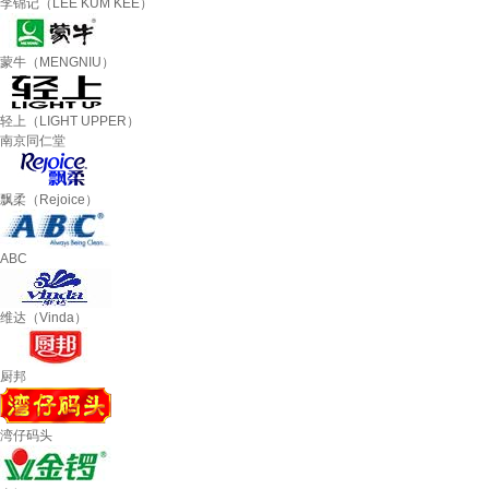
李锦记（LEE KUM KEE）
蒙牛（MENGNIU）
轻上（LIGHT UPPER）
南京同仁堂
飘柔（Rejoice）
ABC
维达（Vinda）
厨邦
湾仔码头