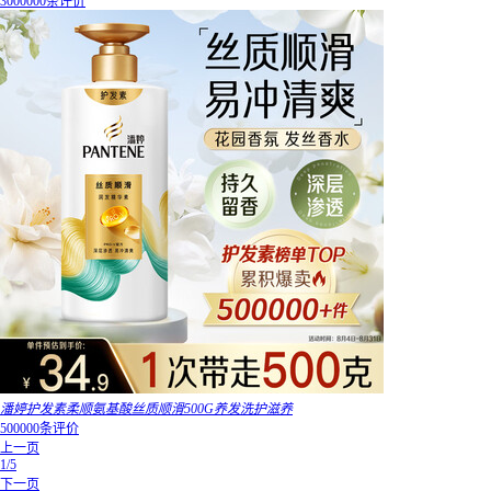
3000000条评价
潘婷护发素柔顺氨基酸丝质顺滑500G养发洗护滋养
500000条评价
上一页
1/5
下一页