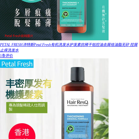
PETAL FRESH沛特斯Petal Fresh有机洗发水护发素抗稀干枯控油去屑祛油脂无矽 控屑
止痒洗发水
1条评价