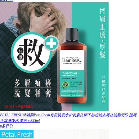
PETAL FRESH沛特斯PetalFresh有机洗发水护发素抗稀干枯控油去屑祛油脂无矽 控屑
止痒洗发水 栗色 x 355ml
0条评价