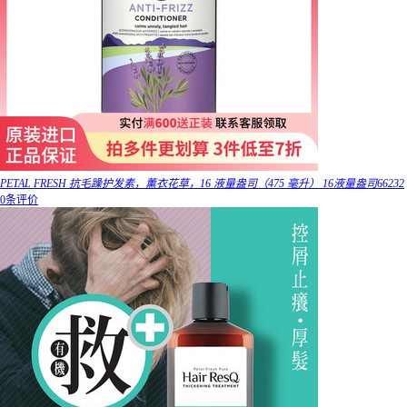
PETAL FRESH 抗毛躁护发素，薰衣花草，16 液量盎司（475 毫升） 16液量盎司66232
0条评价