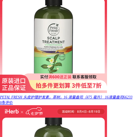
PETAL FRESH 头皮护理护发素，茶树，16 液量盎司（475 毫升） 16液量盎司66233
0条评价