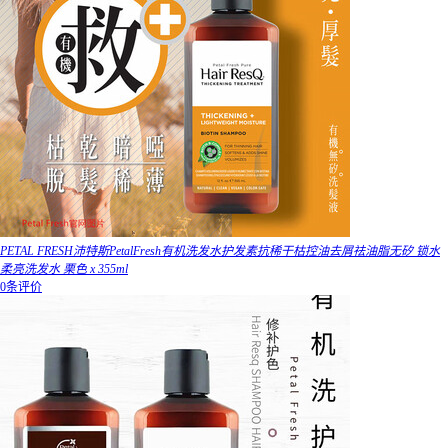
PETAL FRESH沛特斯PetalFresh有机洗发水护发素抗稀干枯控油去屑祛油脂无矽 锁水
柔亮洗发水 栗色 x 355ml
0条评价