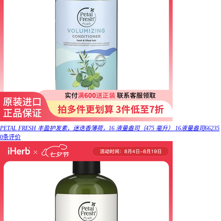
PETAL FRESH 丰盈护发素，迷迭香薄荷，16 液量盎司（475 毫升） 16液量盎司66235
0条评价