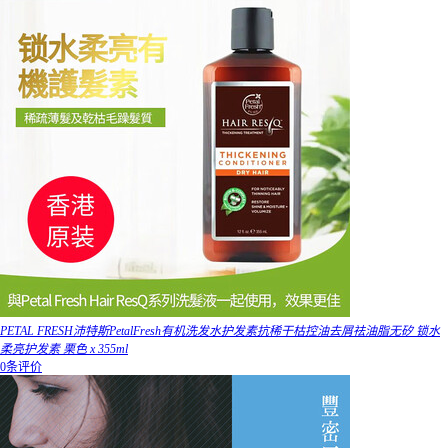
PETAL FRESH沛特斯PetalFresh有机洗发水护发素抗稀干枯控油去屑祛油脂无矽 锁水
柔亮护发素 栗色 x 355ml
0条评价