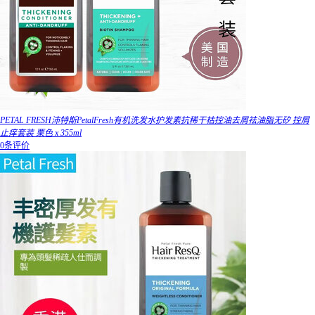
PETAL FRESH沛特斯PetalFresh有机洗发水护发素抗稀干枯控油去屑祛油脂无矽 控屑
止痒套装 栗色 x 355ml
0条评价