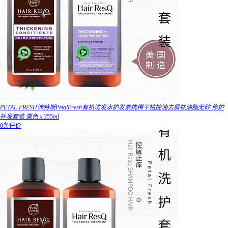
PETAL FRESH沛特斯PetalFresh有机洗发水护发素抗稀干枯控油去屑祛油脂无矽 修护
补发套装 栗色 x 355ml
0条评价