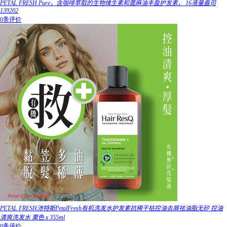
PETAL FRESH Pure，含咖啡萃取的生物维生素和蓖麻油丰盈护发素， 16液量盎司
139202
0条评价
PETAL FRESH沛特斯PetalFresh有机洗发水护发素抗稀干枯控油去屑祛油脂无矽 控油
清爽洗发水 栗色 x 355ml
0条评价