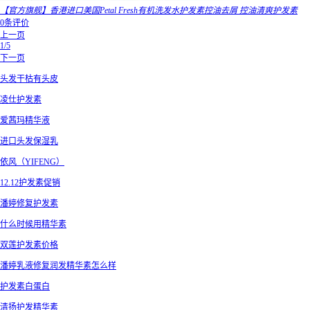
【官方旗舰】香港进口美国Petal Fresh有机洗发水护发素控油去屑 控油清爽护发素
0条评价
上一页
1/5
下一页
头发干枯有头皮
凌仕护发素
爱茜玛精华液
进口头发保湿乳
依风（YIFENG）
12.12护发素促销
潘婷修复护发素
什么时候用精华素
双莲护发素价格
潘婷乳液修复润发精华素怎么样
护发素白蛋白
清扬护发精华素