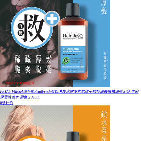
PETAL FRESH沛特斯PetalFresh有机洗发水护发素抗稀干枯控油去屑祛油脂无矽 丰密
厚发洗发水 栗色 x 355ml
0条评价