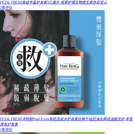
PETAL FRESH高级丰盈护发素355毫升 增厚护理生物维生素色彩安心
2条评价
PETAL FRESH沛特斯Petal Fresh有机洗发水护发素抗稀干枯控油去屑祛油脂无矽 丰密
厚发护发素
1条评价