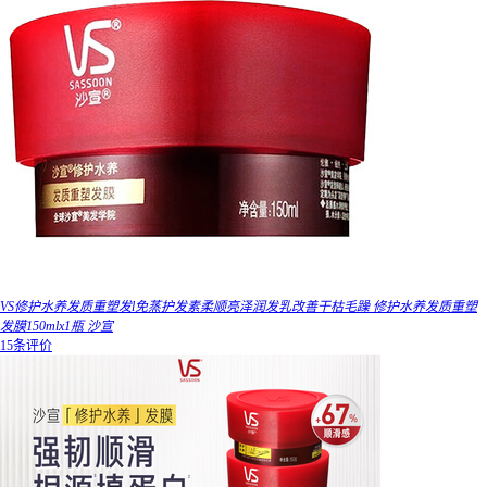
VS修护水养发质重塑发l免蒸护发素柔顺亮泽润发乳改善干枯毛躁 修护水养发质重塑
发膜150mlx1瓶 沙宣
15条评价