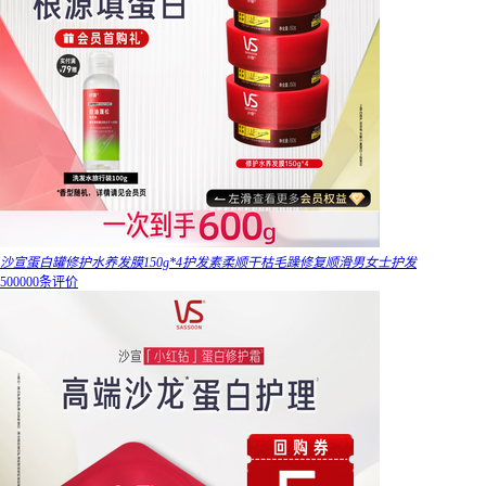
沙宣蛋白罐修护水养发膜150g*4护发素柔顺干枯毛躁修复顺滑男女士护发
500000条评价