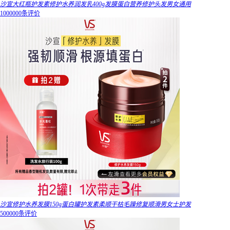
沙宣大红瓶护发素修护水养润发乳400g发膜蛋白营养修护头发男女通用
1000000条评价
沙宣修护水养发膜150g蛋白罐护发素柔顺干枯毛躁修复顺滑男女士护发
500000条评价