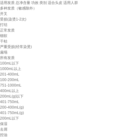
适用发质
总净含量
功效
类别
适合头皮
适用人群
多种发质（敏感除外）
开叉
受损(染烫1-2次)
打结
正常发质
细软
干枯
严重受损(经常染烫)
扁塌
所有发质
100mL以下
1000mL以上
201-400mL
100-200mL
751-1000mL
400mL以上
200mL(g)以下
401-750mL
200-400mL(g)
401-750mL(g)
200mL以下
保湿
去屑
控油