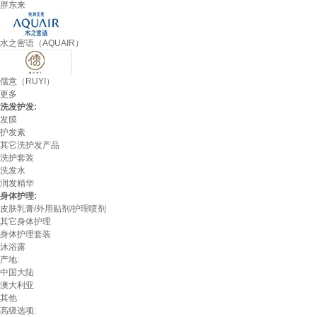
胖东来
水之密语（AQUAIR）
儒意（RUYI）
更多
洗发护发:
发膜
护发素
其它洗护发产品
洗护套装
洗发水
润发精华
身体护理:
皮肤乳膏/外用贴剂/护理喷剂
其它身体护理
身体护理套装
沐浴露
产地:
中国大陆
澳大利亚
其他
高级选项: