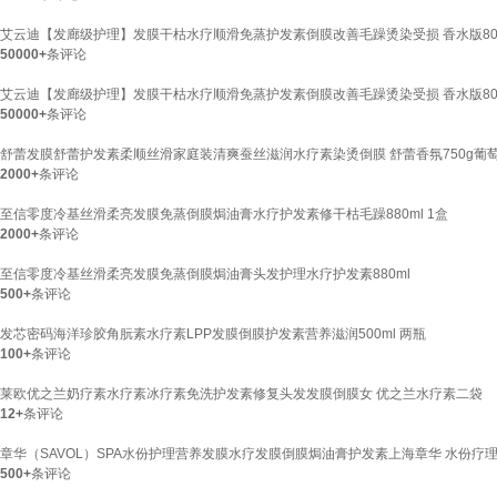
艾云迪【发廊级护理】发膜干枯水疗顺滑免蒸护发素倒膜改善毛躁烫染受损 香水版80
50000+
条评论
艾云迪【发廊级护理】发膜干枯水疗顺滑免蒸护发素倒膜改善毛躁烫染受损 香水版80
50000+
条评论
舒蕾发膜舒蕾护发素柔顺丝滑家庭装清爽蚕丝滋润水疗素染烫倒膜 舒蕾香氛750g葡
2000+
条评论
至信零度冷基丝滑柔亮发膜免蒸倒膜焗油膏水疗护发素修干枯毛躁880ml 1盒
2000+
条评论
至信零度冷基丝滑柔亮发膜免蒸倒膜焗油膏头发护理水疗护发素880ml
500+
条评论
发芯密码海洋珍胶角朊素水疗素LPP发膜倒膜护发素营养滋润500ml 两瓶
100+
条评论
莱欧优之兰奶疗素水疗素冰疗素免洗护发素修复头发发膜倒膜女 优之兰水疗素二袋
12+
条评论
章华（SAVOL）SPA水份护理营养发膜水疗发膜倒膜焗油膏护发素上海章华 水份疗理营
500+
条评论