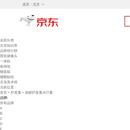
◇
送至：
北京
全部分类
京东知识库
品牌排行榜
普联摄像头
一体机
收纳包
键盘贴
键帽贴纸
京东美术馆
当前位置：
首页
>
护发素
> 倒膜护发素水疗素
品牌:
所有品牌
A
B
C
D
F