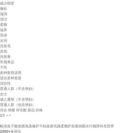
减少脱发
蓬松
滋润
清洁
柔顺
滋养
亮泽
水润
洗发皂
其他
洗发膏
常规单品
干性
多种肤质适用
适合多种发质
混合性
普通人群（不含孕妇）
女士
成人通用（不含孕妇）
普通人群（包含孕妇）
综合
销量
评论数
新品
价格
1
/
5
<
>
帕克鱼子酱发膜免蒸修护干枯改善毛躁柔顺护发素倒膜水疗顺滑补充营养
2000+
条评论