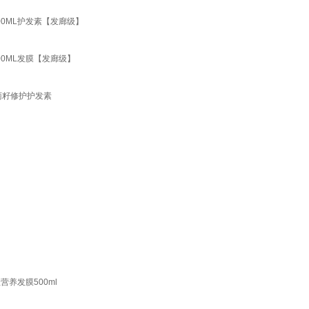
0ML护发素【发廊级】
0ML发膜【发廊级】
萄籽修护护发素
养发膜500ml