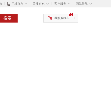
◇
◇
◇
◇
购
手机京东
关注京东
客户服务
网站导航
0
搜索
我的购物车
>