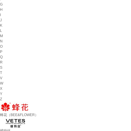
G
H
I
J
K
L
M
N
O
P
Q
R
S
T
V
W
X
Y
Z
蜂花（BEE&FLOWER）
维特丝