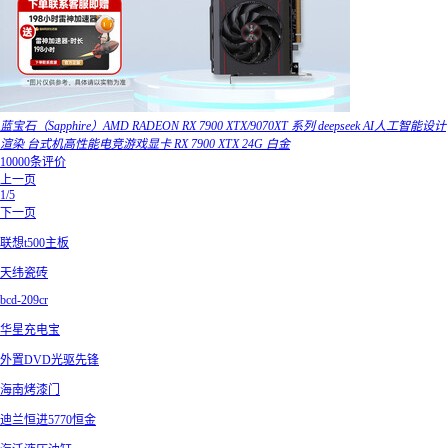
蓝宝石（Sapphire）AMD RADEON RX 7900 XTX/9070XT 系列 deepseek AI人工智能设计
渲染 台式机高性能电竞游戏显卡 RX 7900 XTX 24G 白金
10000条评价
上一页
1/5
下一页
联想t500主板
天纬瓷砖
bcd-209cr
华星充电宝
外置DVD光驱先锋
海南烤漆门
迪兰恒进5770恒金