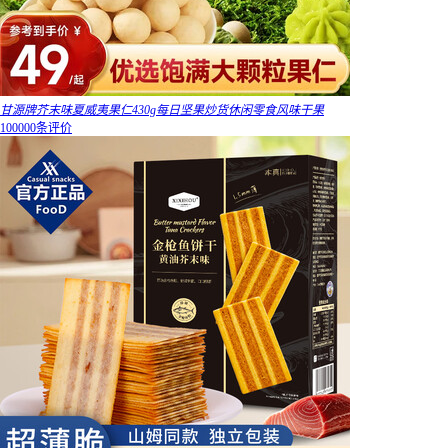
甘源牌芥末味夏威夷果仁430g每日坚果炒货休闲零食风味干果
100000条评价