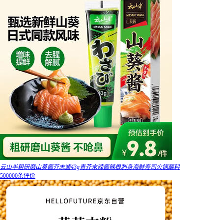
云山半粗研磨山葵酱芥末酱43g青芥末辣酱辣根刺身海鲜寿司火锅蘸料
500000条评价