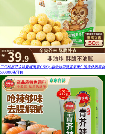
三只松鼠芥末味夏威夷果仁500g 非油炸袋装坚果果仁脆皮休闲零食
5000000条评价