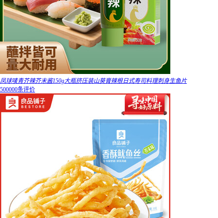
凤球唛青芥辣芥末酱150g大瓶挤压装山葵膏辣根日式寿司料理刺身生鱼片
500000条评价