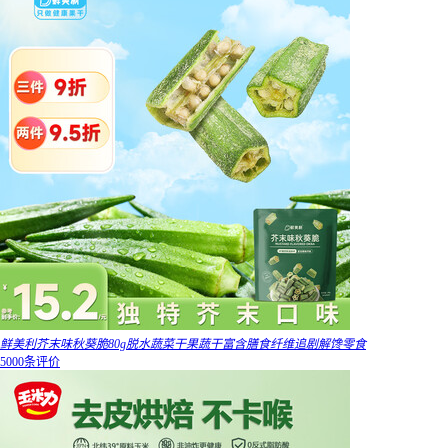
鲜美利芥末味秋葵脆80g脱水蔬菜干果蔬干富含膳食纤维追剧解馋零食
5000条评价