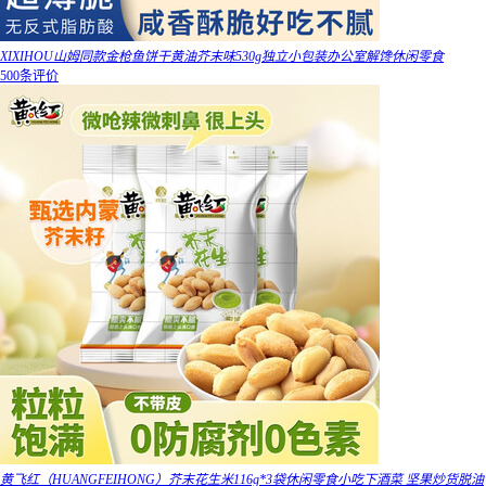
XIXIHOU山姆同款金枪鱼饼干黄油芥末味530g独立小包装办公室解馋休闲零食
500条评价
黄飞红（HUANGFEIHONG）芥末花生米116g*3袋休闲零食小吃下酒菜 坚果炒货脱油