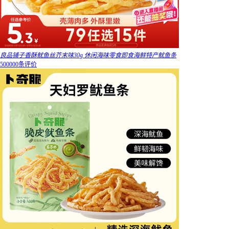
良品铺子香酥鱿鱼丝芥末味30g 休闲海味零食即食海鲜特产鱿鱼条
500000条评价