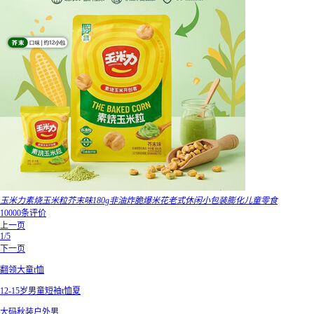
玉米力素烧玉米粒芥末味180g非油炸脆爆米花老式休闲小包装膨化儿童零食
10000条评价
上一页
1/5
下一页
翻领大童t恤
12-15岁男童短袖t恤夏
大码秋装户外男