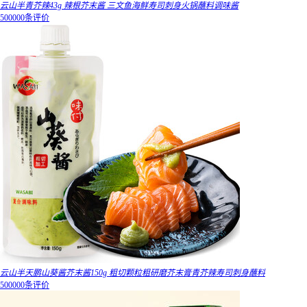
云山半青芥辣43g 辣根芥末酱 三文鱼海鲜寿司刺身火锅蘸料调味酱
500000条评价
云山半天鹏山葵酱芥末酱150g 粗切颗粒粗研磨芥末膏青芥辣寿司刺身蘸料
500000条评价