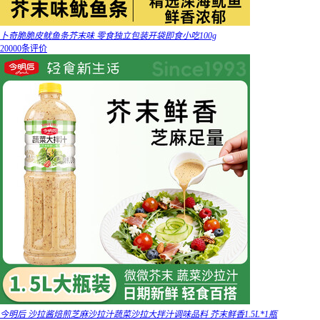
卜奇脆脆皮鱿鱼条芥末味 零食独立包装开袋即食小吃100g
20000条评价
今明后 沙拉酱焙煎芝麻沙拉汁蔬菜沙拉大拌汁调味品料 芥末鲜香1.5L*1瓶