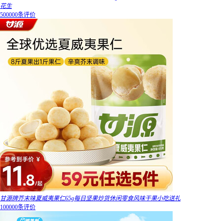
花生
500000条评价
甘源牌芥末味夏威夷果仁65g每日坚果炒货休闲零食风味干果小吃送礼
100000条评价