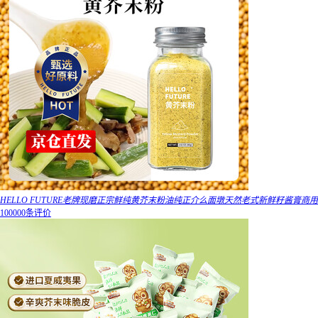
HELLO FUTURE老牌现磨正宗鲜纯黄芥末粉油纯正介么面墩天然老式新鲜籽酱膏商用
100000条评价