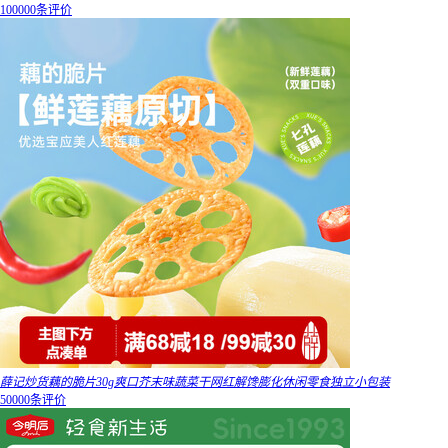
100000条评价
薛记炒货藕的脆片30g爽口芥末味蔬菜干网红解馋膨化休闲零食独立小包装
50000条评价