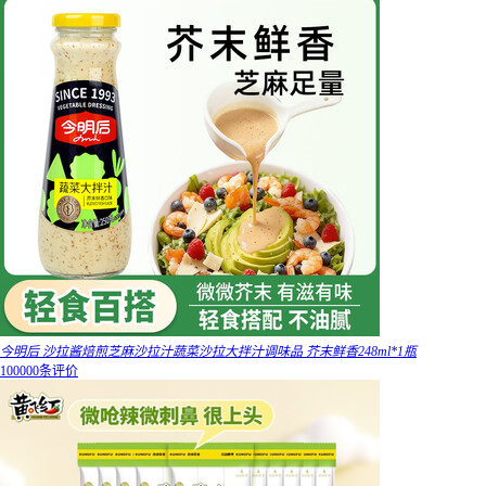
今明后 沙拉酱焙煎芝麻沙拉汁蔬菜沙拉大拌汁调味品 芥末鲜香248ml*1瓶
100000条评价