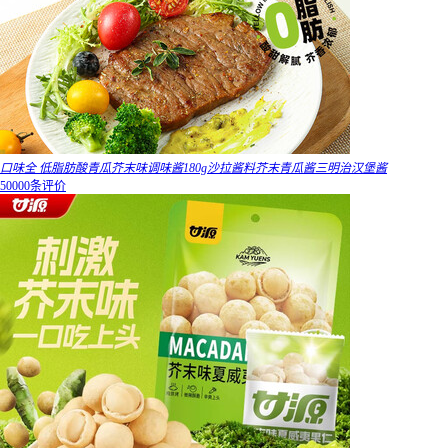
口味全 低脂肪酸青瓜芥末味调味酱180g沙拉酱料芥末青瓜酱三明治汉堡酱
50000条评价