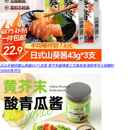
云山半粗研磨山葵酱43g*3支装 青芥末酱辣根三文鱼刺身海鲜寿司火锅蘸料
500000条评价