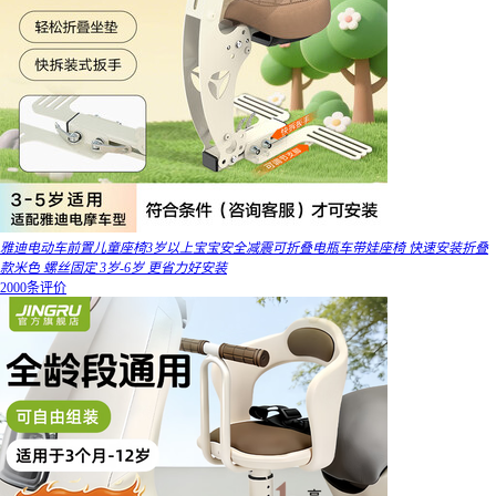
雅迪电动车前置儿童座椅3岁以上宝宝安全减震可折叠电瓶车带娃座椅 快速安装折叠
款米色 螺丝固定 3岁-6岁 更省力好安装
2000条评价