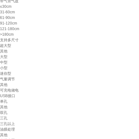
带气管气盘
≤30cm
31-60cm
61-90cm
91-120cm
121-180cm
>180cm
支持多尺寸
超大型
其他
大型
中型
小型
迷你型
气量调节
其他
可充电储电
USB接口
单孔
其他
双孔
三孔
三孔以上
油膜处理
其他