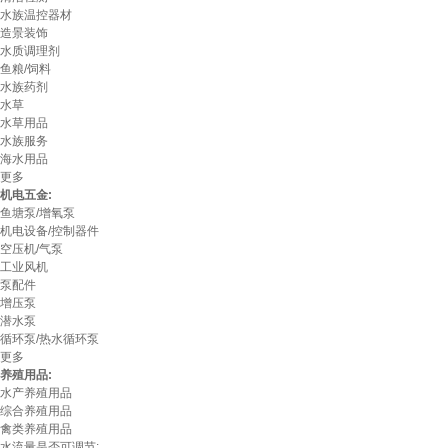
水族温控器材
造景装饰
水质调理剂
鱼粮/饲料
水族药剂
水草
水草用品
水族服务
海水用品
更多
机电五金:
鱼塘泵/增氧泵
机电设备/控制器件
空压机/气泵
工业风机
泵配件
增压泵
潜水泵
循环泵/热水循环泵
更多
养殖用品:
水产养殖用品
综合养殖用品
禽类养殖用品
水流量是否可调节: