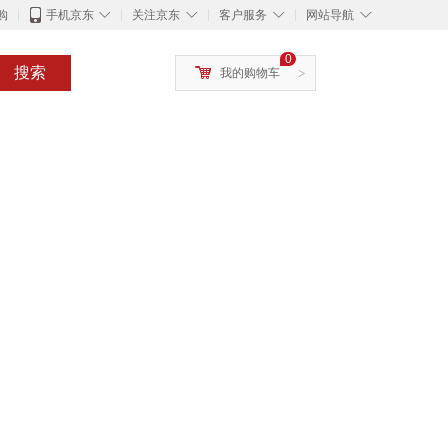
◇
◇
◇
◇
购
手机京东
关注京东
客户服务
网站导航
0
搜索
我的购物车
>