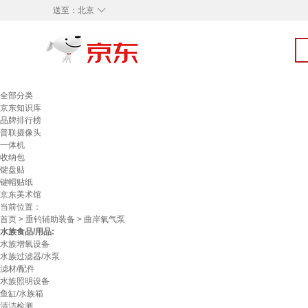
◇
送至：
北京
全部分类
京东知识库
品牌排行榜
普联摄像头
一体机
收纳包
键盘贴
键帽贴纸
京东美术馆
当前位置：
首页
>
垂钓辅助装备
> 曲岸氧气泵
水族食品/用品:
水族增氧设备
水族过滤器/水泵
滤材/配件
水族照明设备
鱼缸/水族箱
清洁检测