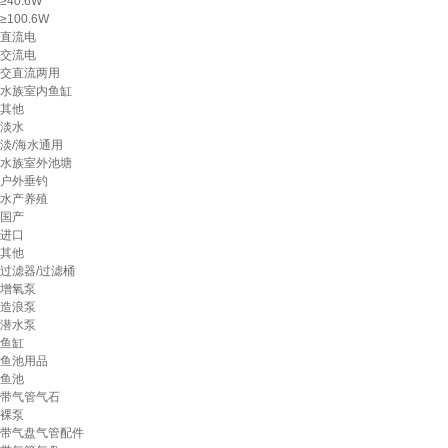
≥40.6W
≥100.6W
直流电
交流电
交直流两用
水族室内鱼缸
其他
淡水
淡/海水通用
水族室外池塘
户外垂钓
水产养殖
国产
进口
其他
过滤器/过滤桶
增氧泵
造浪泵
潜水泵
鱼缸
鱼池用品
鱼池
带气管气石
裸泵
带气盘气管配件