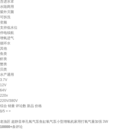
含进水罩
水陆两用
紫外灭菌
可拆洗
变频
支持低水位
停电续航
增氧进气
循环水
其他
鱼类
虾类
蟹类
贝类
水产通用
3.7V
12V
64V
220v
220V/380V
综合
销量
评论数
新品
价格
1
/
5
<
>
老漁匠 超静音单孔氧气泵鱼缸氧气泵小型增氧机家用打氧气量加强 3W
10000+
条评论