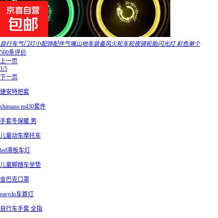
自行车气门灯小配饰配件气嘴山地车装备风火轮车轮夜骑轮胎闪光灯 彩色单个
500条评价
上一页
1/5
下一页
捷安特把套
shimano m430套件
手套冬保暖 男
儿童动车摩托车
led滑板车灯
儿童脚踏车坐垫
金巴克口罩
easydo车首灯
自行车手套 全指