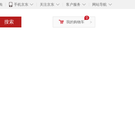
◇
◇
◇
◇
购
手机京东
关注京东
客户服务
网站导航
0
搜索
我的购物车
>