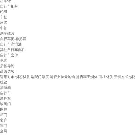
功率计
自行车把带
轮组
车把
座管
中轴
刹车碟片
自行车把堵/把塞
自行车润滑油
其他自行车配件
自行车套件
把套
后拨导轮
高级选项:
适用对象
锁芯材质
适配门厚度
是否支持天地钩
是否霸王锁体
面板材质
开锁方式
锁
挂锁
消防箱
自行车
摩托车
玻璃门
围栏
柜门
窗户
铁门
金属