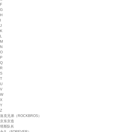
F
G
H
I
J
K
L
M
N
O
P
Q
R
S
T
U
V
W
X
Y
Z
洛克兄弟（ROCKBROS）
京东京造
塔斯队长
永久（FOREVER）