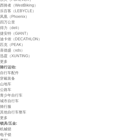
西骑者（WestBiking）
乐百客（LEBYCLE）
凤凰（Phoenix）
四万公里
得力（deli）
捷安特（GIANT）
迪卡侬（DECATHLON）
匹克（PEAK）
喜德盛（xds）
迅霆（XUNTING）
更多
骑行运动:
自行车配件
穿戴装备
山地车
公路车
青少年自行车
城市自行车
骑行服
其他自行车整车
更多
锁具/五金:
机械锁
电子锁