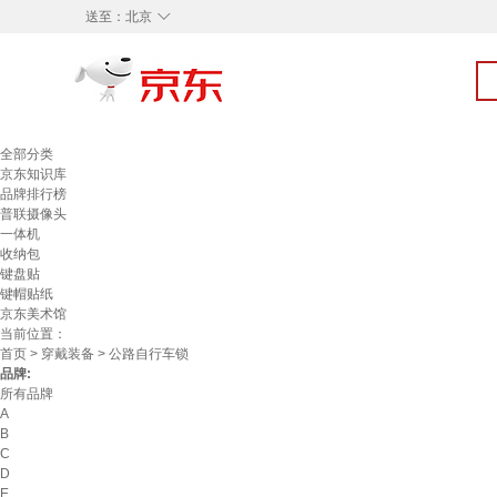
◇
送至：
北京
全部分类
京东知识库
品牌排行榜
普联摄像头
一体机
收纳包
键盘贴
键帽贴纸
京东美术馆
当前位置：
首页
>
穿戴装备
> 公路自行车锁
品牌:
所有品牌
A
B
C
D
E