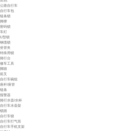
类别:
公路自行车
自行车包
链条锁
脚撑
密码锁
车灯
U型锁
钢缆锁
坐管夹
特殊用锁
骑行台
修车工具
脚踏
前叉
自行车碗组
座杆/座管
链条
报警器
骑行水壶/水杯
自行车水壶架
锁踏
自行车锁
自行车打气筒
自行车手机支架