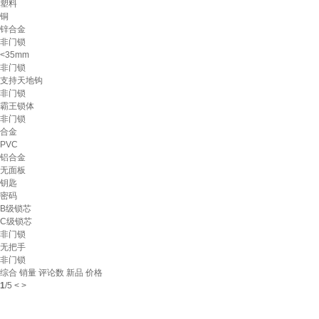
塑料
铜
锌合金
非门锁
<35mm
非门锁
支持天地钩
非门锁
霸王锁体
非门锁
合金
PVC
铝合金
无面板
钥匙
密码
B级锁芯
C级锁芯
非门锁
无把手
非门锁
综合
销量
评论数
新品
价格
1
/
5
<
>