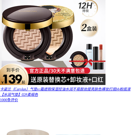
卡姿兰（Carslan）气垫cc霜遮瑕保湿控油水润不易脱妆提亮肤色裸妆打底bb粉底液
【水润气垫】02#柔缎色
1000条评价