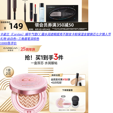
卡姿兰（Carslan）蜗牛气垫CC霜水润遮暇提亮不脱妆卡粉保湿含替换芯七夕情人节
礼物 丝白色+三角眉笔深棕色
10000条评价