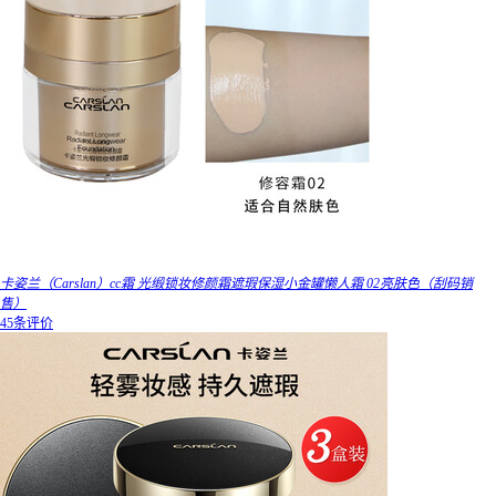
卡姿兰（Carslan）cc霜 光缎锁妆修颜霜遮瑕保湿小金罐懒人霜 02亮肤色（刮码销
售）
45条评价