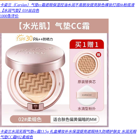
卡姿兰（Carslan）气垫cc霜遮瑕保湿控油水润不易脱妆提亮肤色裸妆打底bb粉底液
【水润气垫】01#丝白色
1000条评价
卡姿兰水润无瑕气垫cc霜13.5g 礼盒裸妆补水保湿提亮遮瑕持久防晒护肤女 水润无暇
气垫CC霜#02柔缎色