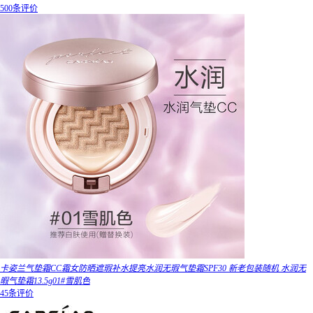
500条评价
卡姿兰气垫霜CC霜女防晒遮瑕补水提亮水润无瑕气垫霜SPF30 新老包装随机 水润无
暇气垫霜13.5g01#雪肌色
45条评价