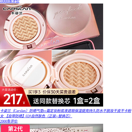
10000条评价
卡姿兰（Carslan）防晒气垫cc霜定妆粉底液遮瑕保湿提亮持久防水不脱妆干皮不卡粉
女 【自带防晒】02#自然肤色（正装+替换芯）
2000条评价