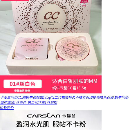
卡姿兰气垫CC霜蜗牛调控霜13.5g*2二代裸妆持久不脱妆保湿提亮肤色遮瑕 蜗牛气垫
调控霜#01丝白色-第二代27年1月到期
82条评价