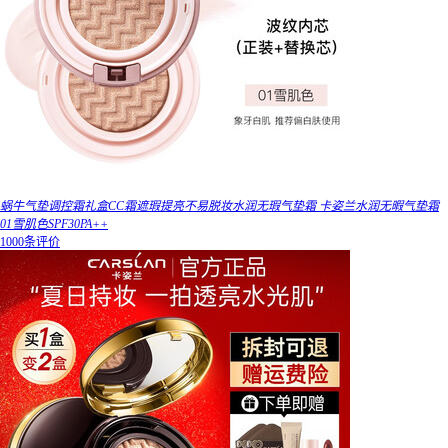
蜗牛气垫调控霜礼盒CC霜遮瑕提亮不易脱妆水润无瑕气垫霜 卡姿兰水润无暇气垫霜
01雪肌色SPF30PA++
1000条评价