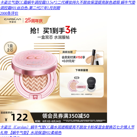
卡姿兰气垫CC霜蜗牛调控霜13.5g*2二代裸妆持久不脱妆保湿提亮肤色遮瑕 蜗牛气垫
调控霜#01丝白色-第二代27年1月到期
2000条评价
卡姿兰（Carslan）蜗牛气垫CC霜水润遮暇提亮不脱妆卡粉保湿含替换芯七夕情人节
礼物 【蜗牛气垫】水润保湿#02柔缎色