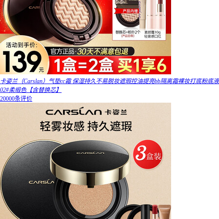
卡姿兰（Carslan）气垫cc霜 保湿持久不易脱妆遮瑕控油提亮bb隔离霜裸妆打底粉底液
02#柔缎色【含替换芯】
20000条评价