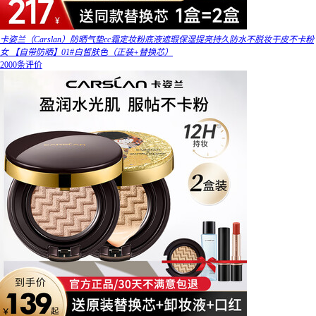
卡姿兰（Carslan）防晒气垫cc霜定妆粉底液遮瑕保湿提亮持久防水不脱妆干皮不卡粉
女 【自带防晒】01#白皙肤色（正装+替换芯）
2000条评价