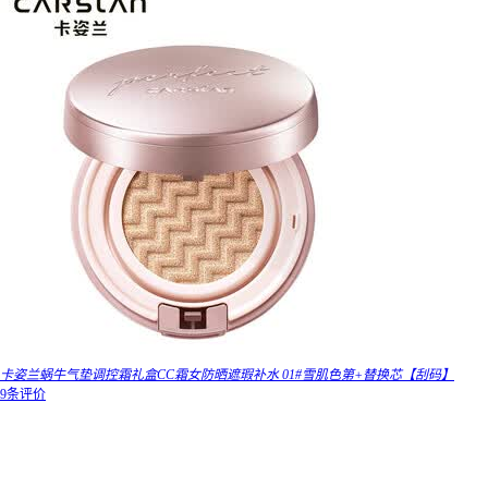
卡姿兰蜗牛气垫调控霜礼盒CC霜女防晒遮瑕补水 01#雪肌色第+替换芯【刮码】
9条评价