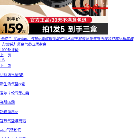
卡姿兰（Carslan）气垫cc霜遮瑕保湿控油水润不易脱妆提亮肤色裸妆打底bb粉底液
【3盒装】黑金气垫02柔肤色
1000条评价
上一页
1/5
下一页
伊丝诺气垫BB
新生活气垫cc霜
麦尔卡伦气垫cc霜
瓷肌bb霜
巧迪尚惠cc
寇辰气垫隔离霜
ohui气垫粉底