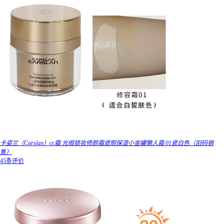
卡姿兰（Carslan）cc霜 光缎锁妆修颜霜遮瑕保湿小金罐懒人霜 01瓷白色（刮码销
售）
45条评价