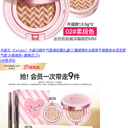
卡姿兰（Carslan）卡姿兰蜗牛气垫调控霜礼盒CC霜遮瑕补水提亮不易脱妆水润无瑕
气垫 2#柔缎色+替换芯 27g
100条评价