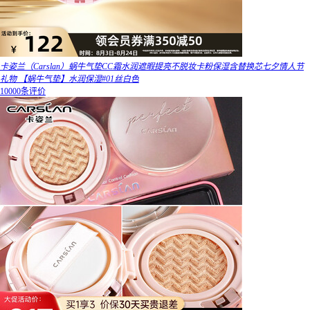
卡姿兰（Carslan）蜗牛气垫CC霜水润遮暇提亮不脱妆卡粉保湿含替换芯七夕情人节
礼物 【蜗牛气垫】水润保湿#01丝白色
10000条评价