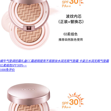
蜗牛气垫调控霜礼盒CC霜遮瑕提亮不易脱妆水润无瑕气垫霜 卡姿兰水润无暇气垫霜
02柔缎色SPF30PA++
1000条评价