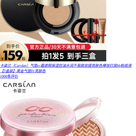
卡姿兰（Carslan）气垫cc霜遮瑕保湿控油水润不易脱妆提亮肤色裸妆打底bb粉底液
【3盒装】黑金气垫01亮肤色
1000条评价